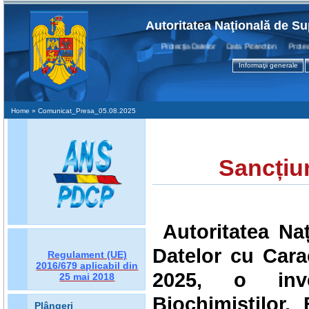
Autoritatea Naţională de Su
Protecţia Datelor Data Protection Protection
Informaţii generale
Home
» Comunicat_Presa_05.08.2025
Sancțiu
Autoritatea Na
Datelor cu Carac
Regulament (UE)
2016/679
aplicabil din
2025, o inv
25 mai 2018
Biochimiștilor,
Plângeri