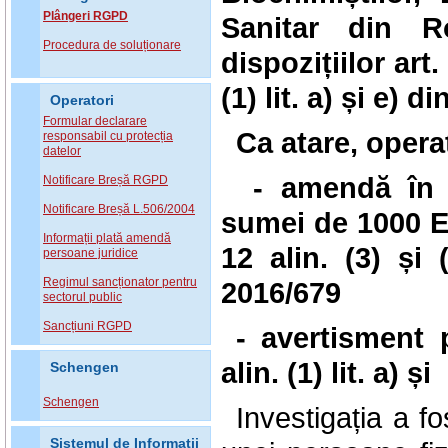
Plângeri RGPD
Sanitar din R
Procedura de soluționare
dispozițiilor
art.
(1) lit. a) și e)
Operatori
Formular declarare
Ca atare, opera
responsabil cu protecția
datelor
- amendă în
Notificare Breșă RGPD
Notificare Breșă L.506/2004
sumei de 1000 
Informații plată amendă
12 alin. (3) și 
persoane juridice
Regimul sancționator pentru
2016/679
sectorul public
Sancțiuni RGPD
- avertisment 
alin. (1) lit. a)
Schengen
Schengen
Investigația a f
Sistemul de Informatii