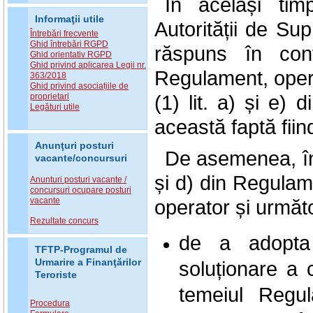
În același tim
Informaţii utile
Autorității de S
Întrebări frecvente
Ghid întrebări RGPD
răspuns în conf
Ghid orientativ RGPD
Ghid privind aplicarea Legii nr.
Regulament, operat
363/2018
Ghid privind asociațiile de
(1) lit. a) și e
proprietari
Legături utile
această faptă fiin
Anunţuri posturi
De asemenea, în te
vacante/concursuri
și d) din Regulam
Anunturi posturi vacante /
concursuri ocupare posturi
vacante
operator și următ
Rezultate concurs
de a adopta 
TFTP-Programul de
soluționare a 
Urmarire a Finanţărilor
Teroriste
temeiul Regul
Procedura