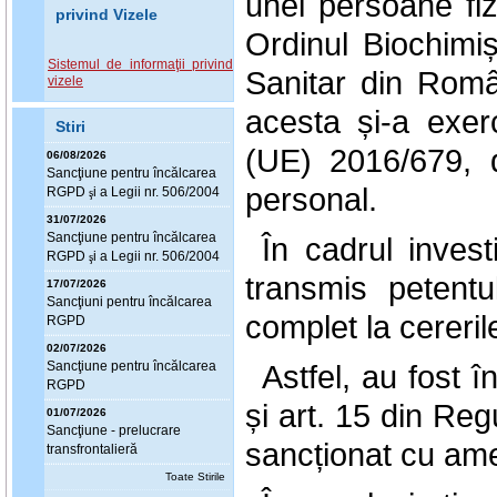
unei persoane fiz
privind Vizele
Ordinul Biochimișt
Sistemul de informaţii privind
Sanitar din Româ
vizele
acesta și-a exer
Stiri
(UE) 2016/679, 
06/08/2026
Sanc
ţ
iune pentru încălcarea
personal.
RGPD
i a Legii nr. 506/2004
ş
31/07/2026
Sanc
ţ
iune pentru încălcarea
În cadrul invest
RGPD
i a Legii nr. 506/2004
ş
transmis petent
17/07/2026
Sanc
ţ
iuni pentru încălcarea
complet la cereril
RGPD
02/07/2026
Sanc
ţ
iune pentru încălcarea
Astfel, au fost î
RGPD
și art. 15 din Re
01/07/2026
Sanc
ţ
iune - prelucrare
sancționat cu am
transfrontalieră
Toate Stirile