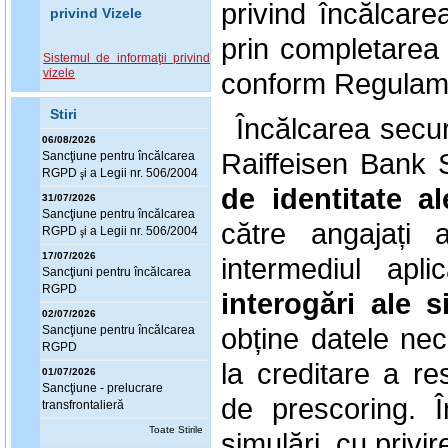
privind încălcare
privind Vizele
prin completarea f
Sistemul de informaţii privind
vizele
conform Regulame
Stiri
Încălcarea securi
06/08/2026
Raiffeisen Bank 
Sanc
ţ
iune pentru încălcarea
RGPD
i a Legii nr. 506/2004
ş
de identitate a
31/07/2026
Sanc
ţ
iune pentru încălcarea
către angajați 
RGPD
i a Legii nr. 506/2004
ş
17/07/2026
intermediul apl
Sanc
ţ
iuni pentru încălcarea
RGPD
interogări ale s
02/07/2026
obține datele nece
Sanc
ţ
iune pentru încălcarea
RGPD
la creditare a re
01/07/2026
Sanc
ţ
iune - prelucrare
de prescoring. 
transfrontalieră
Toate Stirile
simulări, cu privi