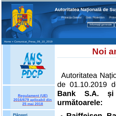
Autoritatea Naţională de Su
Protecţia Datelor Data Protection Protectio
Informaţii generale
Home
» Comunicat_Presa_09_10_2019
Noi a
Autoritatea Nați
de 01.10.2019 do
Bank S.A.
ș
Regulament (UE)
2016/679
aplicabil din
următoarele:
25 mai 2018
Raiffeisen B
Plângeri