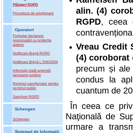
Plângeri RGPD
alin. (4) corob
Procedura de soluționare
RGPD
, ceea 
contravenționa
Operatori
Formular declarare
responsabil cu protecția
Vreau Credit 
datelor
Notificare Breșă RGPD
(4) coroborat c
Notificare Breșă L.506/2004
precum și ale
Informații plată amendă
persoane juridice
condus la apl
Regimul sancționator pentru
cuantum de 20
sectorul public
Sancțiuni RGPD
În ceea ce pri
Schengen
Naţională de Sup
Schengen
urmare a transmi
Sistemul de Informatii