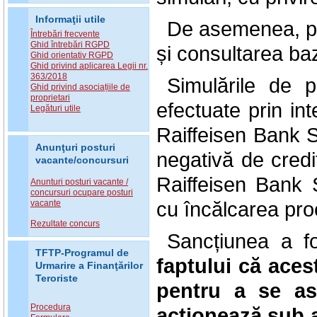
Informaţii utile
De asemenea, pe
Întrebări frecvente
Ghid întrebări RGPD
și consultarea ba
Ghid orientativ RGPD
Ghid privind aplicarea Legii nr.
363/2018
Simulările de 
Ghid privind asociațiile de
proprietari
efectuate prin int
Legături utile
Raiffeisen Bank S.
Anunţuri posturi
negativă de credi
vacante/concursuri
Raiffeisen Bank S
Anunturi posturi vacante /
concursuri ocupare posturi
cu încălcarea proc
vacante
Rezultate concurs
Sancțiunea a fo
TFTP-Programul de
faptului că ace
Urmarire a Finanţărilor
Teroriste
pentru a se as
Procedura
acționează sub a