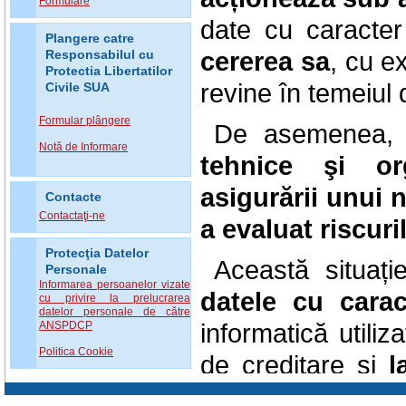
Formulare
date cu caracte
Plangere catre
cererea sa
, cu e
Responsabilul cu
Protectia Libertatilor
revine în temeiul d
Civile SUA
Formular plângere
De asemenea, 
Notă de Informare
tehnice şi or
asigurării unui 
Contacte
Contactaţi-ne
a evaluat riscuri
Protecţia Datelor
Această situaț
Personale
Informarea persoanelor vizate
datele cu carac
cu privire la prelucrarea
datelor personale de către
informatică utiliz
ANSPDCP
Politica Cookie
de creditare și
l
caracter personal 