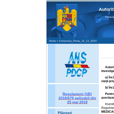
Autori
Protecţia D
Home
» Comunicat_Presa_10_12_2024
Autor
investiga
a) înc
vieţii pr
b) înc
Regulament (UE)
Pentr
2016/679
aplicabil din
avertism
25 mai 2018
Invest
Regulmen
MEDICAL
Plângeri