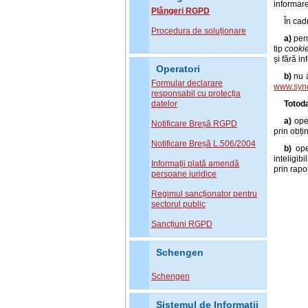
informare
Plângeri RGPD
În cad
Procedura de soluționare
a)
perm
tip
cooki
și fără i
Operatori
b)
nu 
Formular declarare
www.syno
responsabil cu protecția
datelor
Totod
a)
ope
Notificare Breșă RGPD
prin obți
Notificare Breșă L.506/2004
b)
ope
inteligib
Informații plată amendă
prin rapo
persoane juridice
Regimul sancționator pentru
sectorul public
Sancțiuni RGPD
Schengen
Schengen
Sistemul de Informatii