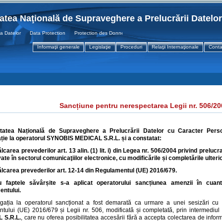
tatea Naţională de Supraveghere a Prelucrării Datelo
atelor Data Protection Protection des Donnees
Informaţii generale
Legislaţie
Proceduri
Relaţii Internaţionale
Conta
Sancțiune pentru nerespectarea Legii nr. 506/2
itatea Națională de Supraveghere a Prelucrării Datelor cu Caracter Perso
ție la operatorul
SYNOBIS MEDICAL S.R.L.
și a constatat:
ălcarea prevederilor
art.
13 alin. (1) lit. i) din Legea nr. 506/2004 privind prelu
ivate în sectorul comunicaţiilor electronice, cu modificările și completările ulteri
ălcarea prevederilor art. 12-14
din
Regulamentul (UE) 2016/679.
u faptele săvârșite s-a aplicat operatorului sancțiunea
amenzii în cuan
entului.
igația la operatorul sancționat a fost demarată ca urmare a unei sesizări cu p
tului (UE) 2016/679 și Legii nr. 506, modificată și completată, prin intermediul 
 S.R.L.
, care nu oferea posibilitatea accesării fără a accepta colectarea de inform