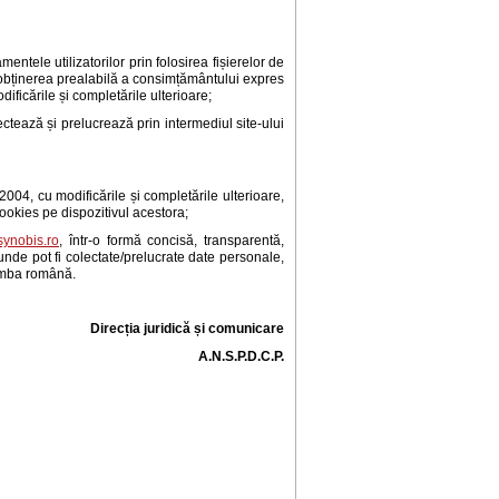
ntele utilizatorilor prin folosirea fișierelor de
d obținerea prealabilă a consimțământului expres
dificările și completările ulterioare;
tează și prelucrează prin intermediul site-ului
004, cu modificările și completările ulterioare,
cookies pe dispozitivul acestora;
ynobis.ro
, într-o formă concisă, transparentă,
e unde pot fi colectate/prelucrate date personale,
limba română.
Direcția juridică și comunicare
A.N.S.P.D.C.P.