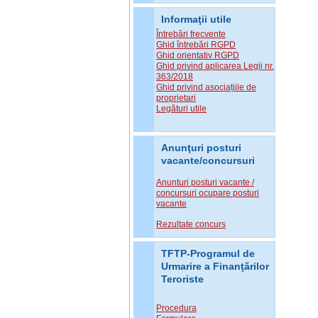
Informaţii utile
Întrebări frecvente
Ghid întrebări RGPD
Ghid orientativ RGPD
Ghid privind aplicarea Legii nr.
363/2018
Ghid privind asociațiile de
proprietari
Legături utile
Anunţuri posturi
vacante/concursuri
Anunturi posturi vacante /
concursuri ocupare posturi
vacante
Rezultate concurs
TFTP-Programul de
Urmarire a Finanţărilor
Teroriste
Procedura