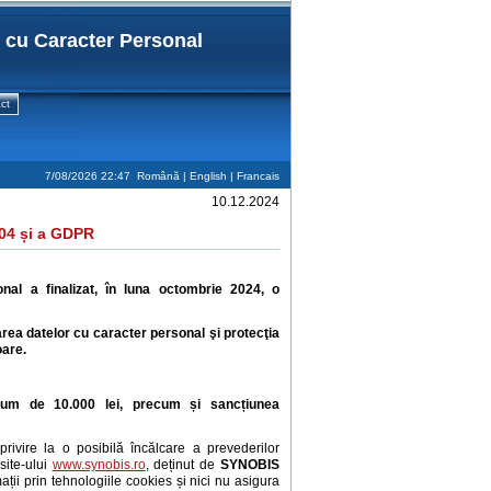
r cu Caracter Personal
ct
7/08/2026 22:47
Română |
English
|
Francais
10.12.2024
004 și a GDPR
nal a finalizat, în luna octombrie 2024, o
crarea datelor cu caracter personal şi protecţia
oare.
tum de 10.000 lei, precum și
sancțiunea
rivire la o posibilă încălcare a prevederilor
site-ului
www.synobis.ro
, deținut de
SYNOBIS
ații prin tehnologiile cookies și nici nu asigura