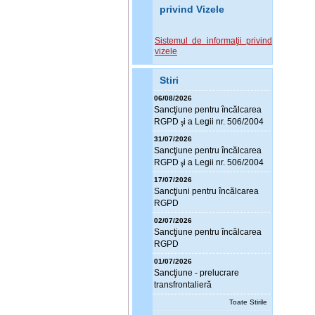
privind Vizele
Sistemul de informaţii privind
vizele
Stiri
06/08/2026
Sanc
ţ
iune pentru încălcarea
RGPD
i a Legii nr. 506/2004
ş
31/07/2026
Sanc
ţ
iune pentru încălcarea
RGPD
i a Legii nr. 506/2004
ş
17/07/2026
Sanc
ţ
iuni pentru încălcarea
RGPD
02/07/2026
Sanc
ţ
iune pentru încălcarea
RGPD
01/07/2026
Sanc
ţ
iune - prelucrare
transfrontalieră
Toate Stirile