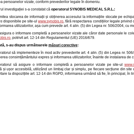
a persoanelor vizate, conform prevederilor legale în domeniu.
rul investigației s-a constatat că
operatorul
SYNOBIS MEDICAL S.R.L.
:
itea stocarea de informații și obținerea accesului la informațiile stocate pe echipame
es
disponibile pe site-ul
www.synobis.ro
, fără respectarea condițiilor legale privin
nformarea utilizatorilor, așa cum prevede art. 4 alin. (5) din Legea nr. 506/2004, cu mo
asigura o informare completă a persoanelor vizate ale căror date personale le colec
bis.ro
, potrivit art. 12-14 din Regulamentul (UE) 2016/679.
ată, s-au dispus următoarele
măsuri corective
:
ratorul să implementeze în mod activ prevederile art. 4 alin. (5) din Legea nr. 506/2
nerea consimțământului expres și informarea utilizatorilor, înainte de instalarea de 
ratorul să asigure o informare completă a persoanelor vizate pe site-ul
www.s
ilă și ușor accesibilă, utilizând un limbaj clar și simplu, pe fiecare secțiune din sit
rtare la dispozițiile art. 12-14 din RGPD, informarea urmând să fie, în principal, în 