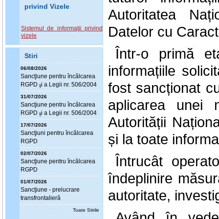
privind Vizele
Autoritatea Naț
Datelor cu Caract
Sistemul de informaţii privind
vizele
Într-o primă et
Stiri
informațiile solic
06/08/2026
Sanc
ţ
iune pentru încălcarea
fost sancționat c
RGPD
i a Legii nr. 506/2004
ş
31/07/2026
aplicarea unei 
Sanc
ţ
iune pentru încălcarea
RGPD
i a Legii nr. 506/2004
ş
Autorității Națio
17/07/2026
Sanc
ţ
iuni pentru încălcarea
și la toate informaț
RGPD
02/07/2026
Întrucât opera
Sanc
ţ
iune pentru încălcarea
RGPD
îndeplinire măsur
01/07/2026
Sanc
ţ
iune - prelucrare
autoritate, investi
transfrontalieră
Toate Stirile
Având în vede