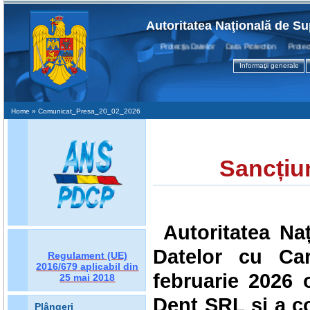
Autoritatea Naţională de Su
Protecţia Datelor Data Protection Protection 
Informaţii generale
Home
» Comunicat_Presa_20_02_2026
Sancțiu
Autoritatea Na
Datelor cu Car
Regulament (UE)
2016/679
aplicabil din
februarie 2026 
25 mai 2018
Dent SRL și a co
Plângeri