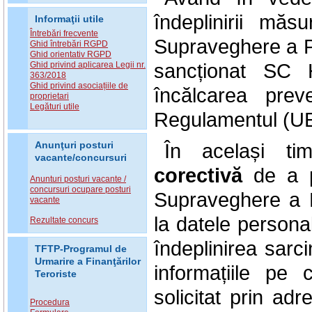
îndeplinirii măs
Informaţii utile
Întrebări frecvente
Supraveghere a Pr
Ghid întrebări RGPD
Ghid orientativ RGPD
sancționat SC
Ghid privind aplicarea Legii nr.
363/2018
Ghid privind asociațiile de
încălcarea prev
proprietari
Legături utile
Regulamentul (UE
În același ti
Anunţuri posturi
vacante/concursuri
corectivă
de a pe
Anunturi posturi vacante /
concursuri ocupare posturi
Supraveghere a P
vacante
la datele personal
Rezultate concurs
îndeplinirea sarci
TFTP-Programul de
Urmarire a Finanţărilor
informațiile pe
Teroriste
solicitat prin ad
Procedura