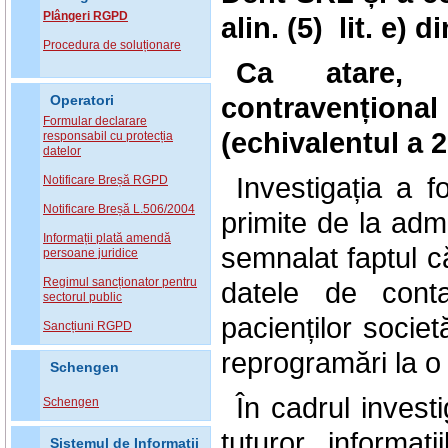
Plângeri RGPD
alin. (5) lit. e)
Procedura de soluționare
Ca atare, 
contravenționa
Operatori
Formular declarare
(
echivalentul a 2
responsabil cu protecția
datelor
Investigația a 
Notificare Breșă RGPD
Notificare Breșă L.506/2004
primite de la admi
Informații plată amendă
semnalat faptul c
persoane juridice
Regimul sancționator pentru
datele de conta
sectorul public
pacienților societă
Sancțiuni RGPD
reprogramări la o 
Schengen
În cadrul invest
Schengen
tuturor informați
Sistemul de Informatii