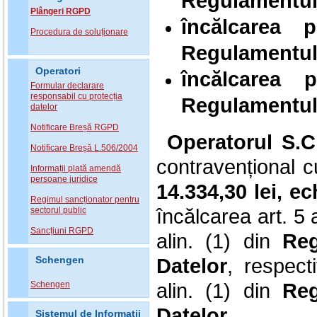
Regulamentul 
Plângeri RGPD
încălcarea 
Procedura de soluționare
Regulamentul 
Operatori
încălcarea 
Formular declarare
responsabil cu protecția
Regulamentul 
datelor
Notificare Breșă RGPD
Operatorul S.C
Notificare Breșă L.506/2004
contravențional 
Informații plată amendă
persoane juridice
14.334,30 lei, 
Regimul sancționator pentru
încălcarea art. 5 ali
sectorul public
Sancțiuni RGPD
alin. (1) din
Reg
Datelor
, respect
Schengen
alin. (1) din
Reg
Schengen
Datelor
.
Sistemul de Informatii