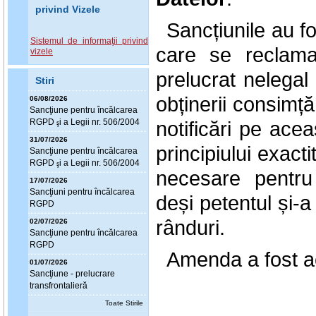
privind Vizele
Sancțiunile au f
Sistemul de informaţii privind
care se reclam
vizele
prelucrat nelegal
Stiri
obținerii consimț
06/08/2026
Sanc
ţ
iune pentru încălcarea
notificări pe ace
RGPD
i a Legii nr. 506/2004
ş
31/07/2026
principiului exacti
Sanc
ţ
iune pentru încălcarea
RGPD
i a Legii nr. 506/2004
ş
necesare pentru 
17/07/2026
Sanc
ţ
iuni pentru încălcarea
deși petentul și-a
RGPD
rânduri.
02/07/2026
Sanc
ţ
iune pentru încălcarea
RGPD
Amenda a fost ac
01/07/2026
Sanc
ţ
iune - prelucrare
transfrontalieră
Toate Stirile