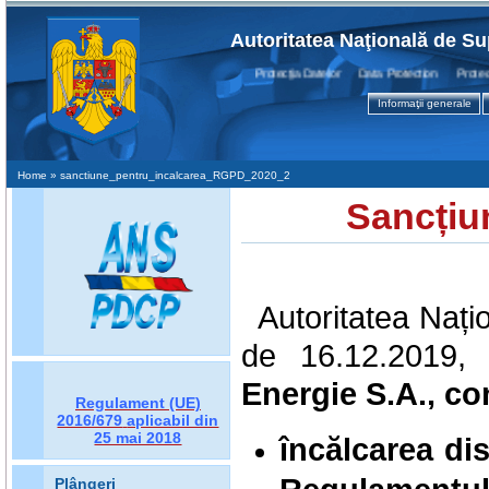
Autoritatea Naţională de Su
Protecţia Datelor Data Protection Protection
Informaţii generale
Home
» sanctiune_pentru_incalcarea_RGPD_2020_2
Sancțiu
Autoritatea Nați
de 16.12.2019, 
Energie S.A., c
Regulament (UE)
2016/679
aplicabil din
25 mai 2018
încălcarea disp
Plângeri