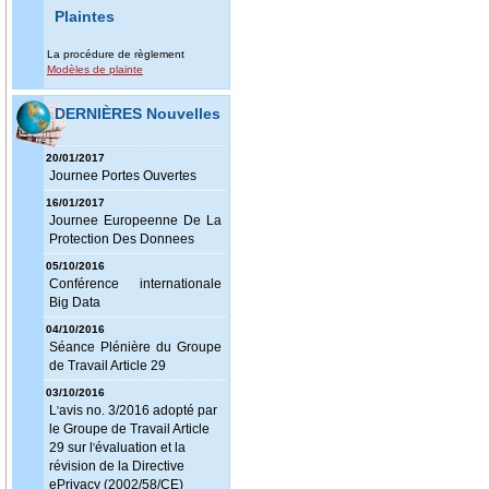
Plaintes
La procédure de règlement
Modèles de plainte
DERNIÈRES Nouvelles
20/01/2017
Journee Portes Ouvertes
16/01/2017
Journee Europeenne De La
Protection Des Donnees
05/10/2016
Conférence internationale
Big Data
04/10/2016
Séance Plénière du Groupe
de Travail Article 29
03/10/2016
L
avis no. 3/2016 adopté par
'
le Groupe de Travail Article
29 sur l
évaluation et la
'
révision de la Directive
ePrivacy (2002/58/CE)