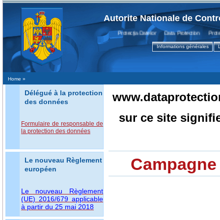
Autorite Nationale de Cont
Protecţia Datelor Data Protection Protecti
Informations générales
Home
»
Délégué à la protection
www.dataprotection
des données
sur ce site signif
Formulaire de responsable de
la protection des données
Campagne d
Le nouveau Règlement
européen
Le nouveau Règlement
(UE) 2016/679 applicable
à partir du 25 mai 2018