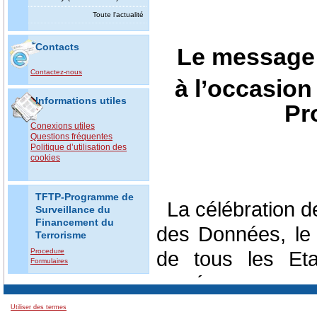
Toute l'actualité
Contacts
Le message 
Contactez-nous
à l’occasion
Informations utiles
Pr
Conexions utiles
Questions fréquentes
Politique d’utilisation des
cookies
TFTP-Programme de
La célébration d
Surveillance du
Financement du
des Données, le
Terrorisme
Procedure
de tous les Et
Formulaires
représente une
l’importance de
Utiliser des termes