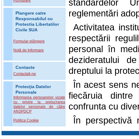
standardelor U
Formulare
reglementări adop
Plangere catre
Responsabilul cu
Protectia Libertatilor
Activitatea inst
Civile SUA
respectării regul
Formular plângere
personal în mediu
Notă de Informare
dezideratului d
Contacte
dreptului la protec
Contactaţi-ne
În acest sens n
Protecţia Datelor
Personale
fiecăruia dintr
Informarea persoanelor vizate
cu privire la prelucrarea
confrunta cu diver
datelor personale de către
ANSPDCP
În perspectivă
Politica Cookie
culturi a protec