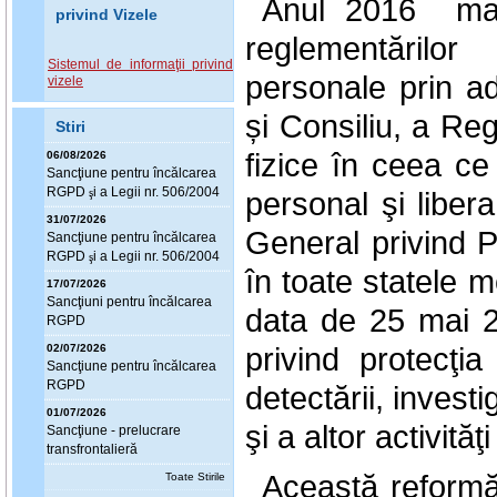
Anul 2016 mar
privind Vizele
reglementărilor
Sistemul de informaţii privind
personale prin a
vizele
și Consiliu, a Re
Stiri
fizice în ceea ce
06/08/2026
Sanc
ţ
iune pentru încălcarea
RGPD
i a Legii nr. 506/2004
personal şi liber
ş
31/07/2026
General privind Pr
Sanc
ţ
iune pentru încălcarea
RGPD
i a Legii nr. 506/2004
ş
în toate statele
17/07/2026
Sanc
ţ
iuni pentru încălcarea
data de 25 mai 20
RGPD
privind protecţia
02/07/2026
Sanc
ţ
iune pentru încălcarea
RGPD
detectării, investi
01/07/2026
şi a altor activităţi
Sanc
ţ
iune - prelucrare
transfrontalieră
Această reformă
Toate Stirile