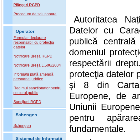
Plângeri RGPD
Procedura de soluționare
Autoritatea Na
Datelor cu Carac
Operatori
Formular declarare
publică central
responsabil cu protecția
datelor
domeniul protecți
Notificare Breșă RGPD
respectării drept
Notificare Breșă L.506/2004
protecţia datelor 
Informații plată amendă
persoane juridice
și 8 din Carta
Regimul sancționator pentru
sectorul public
Europene, de art
Sancțiuni RGPD
Uniunii Europen
Schengen
pentru apărarea
Schengen
fundamentale.
Sistemul de Informatii