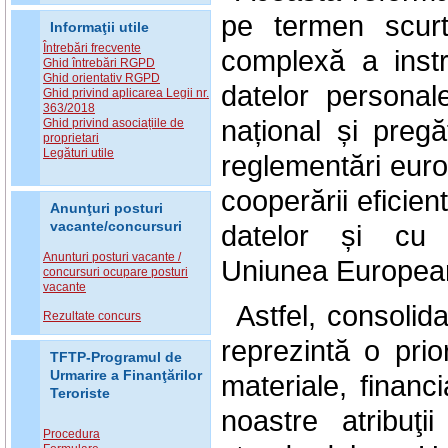
pe termen scurt
Informaţii utile
Întrebări frecvente
complexă a instru
Ghid întrebări RGPD
Ghid orientativ RGPD
datelor personal
Ghid privind aplicarea Legii nr.
363/2018
național și pregăt
Ghid privind asociațiile de
proprietari
Legături utile
reglementări europ
cooperării eficie
Anunţuri posturi
vacante/concursuri
datelor și cu 
Anunturi posturi vacante /
Uniunea
.
Europea
concursuri ocupare posturi
vacante
Astfel, consolida
Rezultate concurs
reprezintă o prio
TFTP-Programul de
Urmarire a Finanţărilor
materiale, financ
Teroriste
noastre atribuţi
Procedura