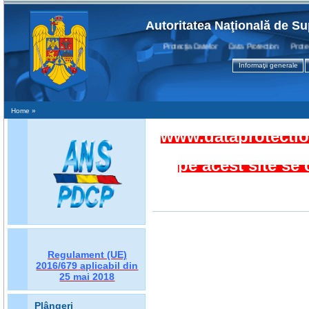
Autoritatea Naţională de Su
Protecţia Datelor Data Protection Protectio
Informaţii generale
Home
»
www.dataprotection
pe acest site se
Regulament (UE)
2016/679
aplicabil din
25 mai 2018
Plângeri