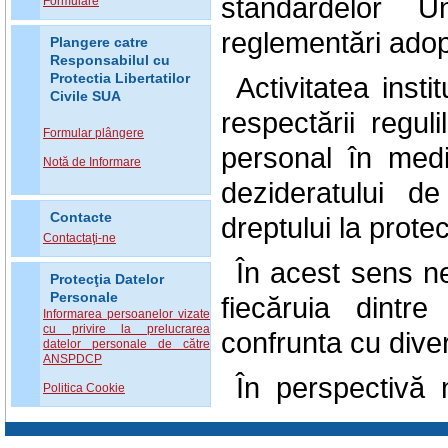
standardelor U
Formulare
reglementări adop
Plangere catre
Responsabilul cu
Protectia Libertatilor
Activitatea inst
Civile SUA
respectării regul
Formular plângere
personal în mediu
Notă de Informare
dezideratului d
Contacte
dreptului la protec
Contactaţi-ne
În acest sens n
Protecţia Datelor
Personale
fiecăruia dintr
Informarea persoanelor vizate
cu privire la prelucrarea
confrunta cu diver
datelor personale de către
ANSPDCP
În perspectivă
Politica Cookie
culturi a protec