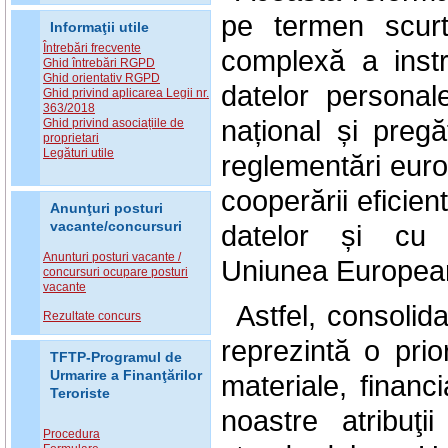
pe termen scurt
Informaţii utile
Întrebări frecvente
complexă a instru
Ghid întrebări RGPD
Ghid orientativ RGPD
datelor personal
Ghid privind aplicarea Legii nr.
363/2018
național și pregăt
Ghid privind asociațiile de
proprietari
Legături utile
reglementări europ
cooperării eficie
Anunţuri posturi
vacante/concursuri
datelor și cu 
Anunturi posturi vacante /
Uniunea
.
Europea
concursuri ocupare posturi
vacante
Astfel, consolida
Rezultate concurs
reprezintă o prio
TFTP-Programul de
Urmarire a Finanţărilor
materiale, financ
Teroriste
noastre atribuţi
Procedura