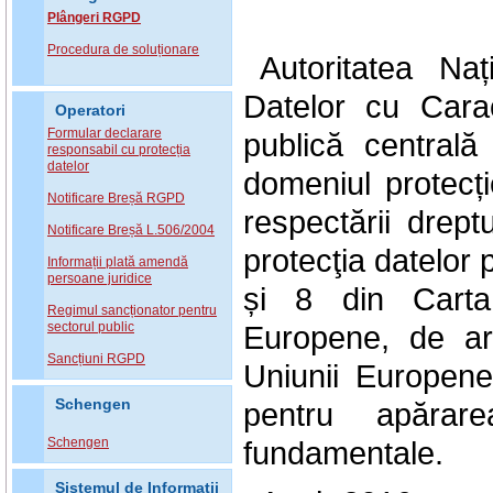
Plângeri RGPD
Procedura de soluționare
Autoritatea Na
Datelor cu Carac
Operatori
Formular declarare
publică central
responsabil cu protecția
datelor
domeniul protecți
Notificare Breșă RGPD
respectării drept
Notificare Breșă L.506/2004
protecţia datelor 
Informații plată amendă
persoane juridice
și 8 din Carta
Regimul sancționator pentru
sectorul public
Europene, de art
Sancțiuni RGPD
Uniunii Europen
Schengen
pentru apărarea
Schengen
fundamentale.
Sistemul de Informatii