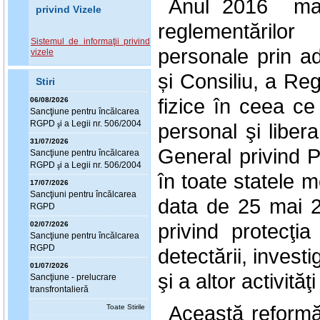
Anul 2016 mar
privind Vizele
reglementărilor
Sistemul de informaţii privind
personale prin a
vizele
și Consiliu, a Re
Stiri
fizice în ceea ce
06/08/2026
Sanc
ţ
iune pentru încălcarea
RGPD
i a Legii nr. 506/2004
personal şi liber
ş
31/07/2026
General privind Pr
Sanc
ţ
iune pentru încălcarea
RGPD
i a Legii nr. 506/2004
ş
în toate statele
17/07/2026
Sanc
ţ
iuni pentru încălcarea
data de 25 mai 20
RGPD
privind protecţia
02/07/2026
Sanc
ţ
iune pentru încălcarea
RGPD
detectării, investi
01/07/2026
şi a altor activităţi
Sanc
ţ
iune - prelucrare
transfrontalieră
Această reformă
Toate Stirile