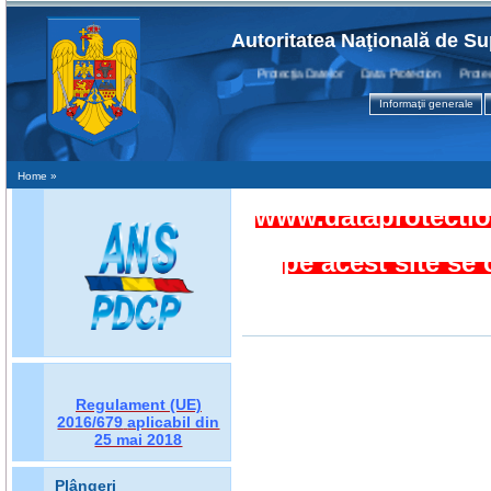
Autoritatea Naţională de Su
Protecţia Datelor Data Protection Protection
Informaţii generale
Home
»
www.dataprotection
pe acest site se
Regulament (UE)
2016/679
aplicabil din
25 mai 2018
Plângeri