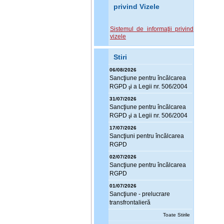
privind Vizele
Sistemul de informaţii privind
vizele
Stiri
06/08/2026
Sanc
ţ
iune pentru încălcarea
RGPD
i a Legii nr. 506/2004
ş
31/07/2026
Sanc
ţ
iune pentru încălcarea
RGPD
i a Legii nr. 506/2004
ş
17/07/2026
Sanc
ţ
iuni pentru încălcarea
RGPD
02/07/2026
Sanc
ţ
iune pentru încălcarea
RGPD
01/07/2026
Sanc
ţ
iune - prelucrare
transfrontalieră
Toate Stirile