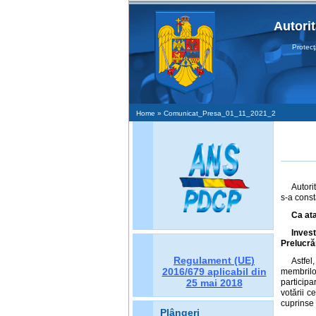
Autori
Protecţia 
Home
» Comunicat_Presa_01_11_2021_2
Autori
s-a const
Ca ata
Inves
Prelucrăr
Regulament (UE)
Astfel
2016/679
aplicabil din
membrilo
25 mai 2018
participa
votării c
cuprinse 
Plângeri