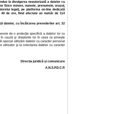
ondus la divulgarea neautorizată a datelor cu
r fizice minore, numele, prenumele, orașul,
orelui legal), pe platforma on-line dedicată
 40 de ore, fiind afectate un număr de 114
i datelor, cu încălcarea prevederilor art. 32
evoie de o protecţie specifică a datelor lor cu
e în cauză şi drepturile lor în ceea ce priveşte
n special utilizării datelor cu caracter personal
 utilizator şi la colectarea datelor cu caracter
Directia juridică și comunicare
A.N.S.P.D.C.P.