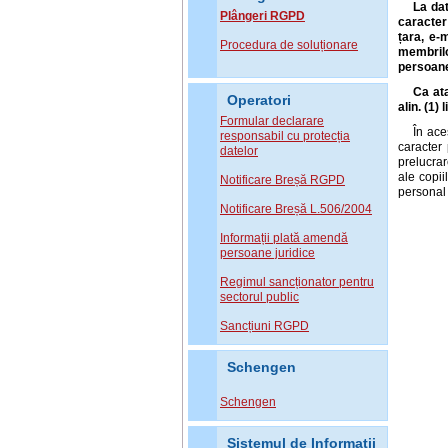
La dat
Plângeri RGPD
caracter
țara, e-
Procedura de soluționare
membrilo
persoane 
Ca ata
Operatori
alin. (1) 
Formular declarare
În ace
responsabil cu protecția
caracter 
datelor
prelucrar
ale copii
Notificare Breșă RGPD
personal p
Notificare Breșă L.506/2004
Informații plată amendă
persoane juridice
Regimul sancționator pentru
sectorul public
Sancțiuni RGPD
Schengen
Schengen
Sistemul de Informatii