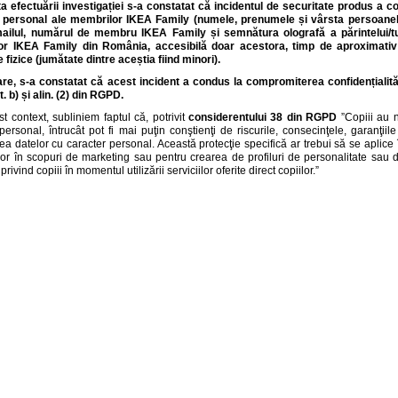
a efectuării investigației s-a constatat că incidentul de securitate produs a c
 personal ale membrilor IKEA Family (numele, prenumele și vârsta persoanelo
mailul, numărul de membru IKEA Family și semnătura olografă a părintelui/tut
r IKEA Family din România, accesibilă doar acestora, timp de aproximativ
fizice (jumătate dintre aceștia fiind minori).
re, s-a constatat că acest incident a condus la compromiterea confidențialități
lit. b) și alin. (2) din RGPD.
st context, subliniem faptul că, potrivit
considerentului 38 din RGPD
”Copiii au n
personal, întrucât pot fi mai puţin conştienţi de riscurile, consecinţele, garanţiil
ea datelor cu caracter personal. Această protecţie specifică ar trebui să se aplice î
lor în scopuri de marketing sau pentru crearea de profiluri de personalitate sau de
rivind copiii în momentul utilizării serviciilor oferite direct copiilor.”