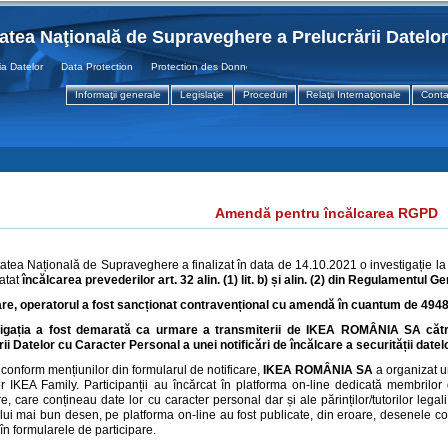
tatea Naţională de Supraveghere a Prelucrării Datelo
Datelor Data Protection Protection des Donnees
Informaţii generale
Legislaţie
Proceduri
Relaţii Internaţionale
Conta
Amendă pentru încălcarea RGPD
tatea Națională de Supraveghere a finalizat în data de 14.10.2021 o investigație l
atat
încălcarea prevederilor art. 32 alin. (1) lit. b) și alin. (2) din Regulamentul G
re, operatorul a fost sancționat contravențional cu amendă în cuantum de 4948.
tigația a fost demarată ca urmare a transmiterii de IKEA ROMÂNIA SA cătr
ii Datelor cu Caracter Personal a unei notificări de încălcare a securității date
, conform mențiunilor din formularul de notificare,
IKEA ROMÂNIA SA
a organizat u
r IKEA Family. Participanții au încărcat în platforma on-line dedicată membrilo
re, care conțineau date lor cu caracter personal dar și ale părinților/tutorilor leg
elui mai bun desen, pe platforma on-line au fost publicate, din eroare, desenele c
în formularele de participare.