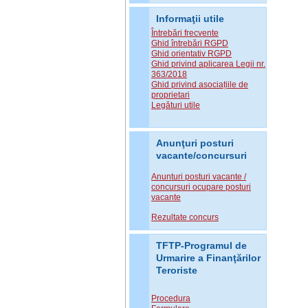
Informaţii utile
Întrebări frecvente
Ghid întrebări RGPD
Ghid orientativ RGPD
Ghid privind aplicarea Legii nr.
363/2018
Ghid privind asociațiile de
proprietari
Legături utile
Anunţuri posturi
vacante/concursuri
Anunturi posturi vacante /
concursuri ocupare posturi
vacante
Rezultate concurs
TFTP-Programul de
Urmarire a Finanţărilor
Teroriste
Procedura