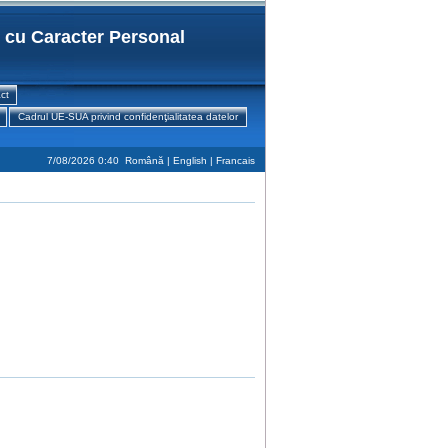
r cu Caracter Personal
ct
Cadrul UE-SUA privind confidenţialitatea datelor
7/08/2026 0:40
Română |
English
|
Francais