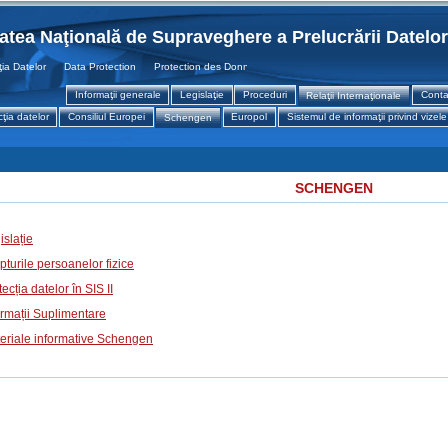
tatea Naţională de Supraveghere a Prelucrării Datelo
Datelor Data Protection Protection des Donnees
Informaţii generale
Legislaţie
Proceduri
Conta
Relaţii Internaţionale
ţia datelor
Consiliul Europei
Europol
Sistemul de informaţii privind vizele
Schengen
SCHENGEN
islație
pturile persoanelor fizice
ecția datelor în SIS II
ormații Suplimentare
eriale informative Schengen