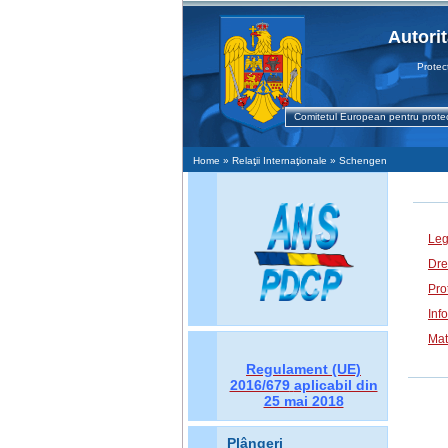
Autori
Protecţia 
Comitetul European pentru protec
Home
» Relaţii Internaţionale » Schengen
Leg
Dre
Prot
Inf
Mat
Regulament (UE)
2016/679
aplicabil din
25 mai 2018
Plângeri