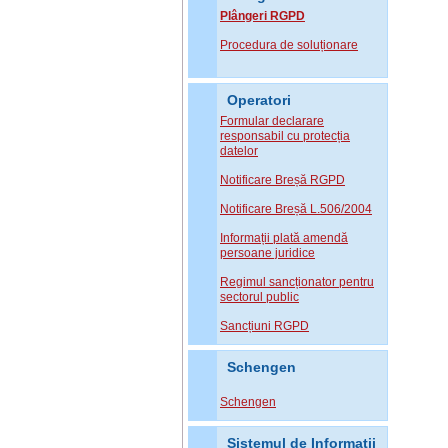
Plângeri RGPD
Procedura de soluționare
Operatori
Formular declarare
responsabil cu protecția
datelor
Notificare Breșă RGPD
Notificare Breșă L.506/2004
Informații plată amendă
persoane juridice
Regimul sancționator pentru
sectorul public
Sancțiuni RGPD
Schengen
Schengen
Sistemul de Informatii