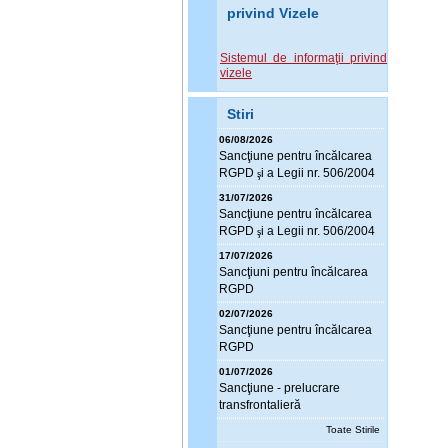
privind Vizele
Sistemul de informaţii privind
vizele
Stiri
06/08/2026
Sanc
ţ
iune pentru încălcarea
RGPD
i a Legii nr. 506/2004
ş
31/07/2026
Sanc
ţ
iune pentru încălcarea
RGPD
i a Legii nr. 506/2004
ş
17/07/2026
Sanc
ţ
iuni pentru încălcarea
RGPD
02/07/2026
Sanc
ţ
iune pentru încălcarea
RGPD
01/07/2026
Sanc
ţ
iune - prelucrare
transfrontalieră
Toate Stirile