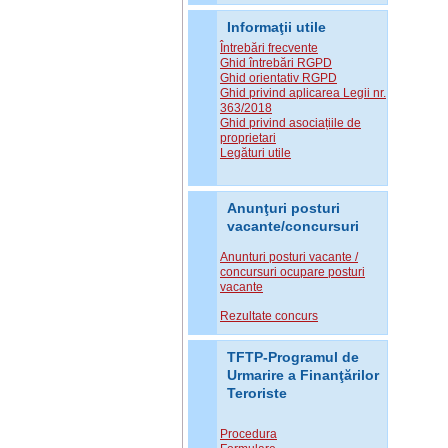
Informaţii utile
Întrebări frecvente
Ghid întrebări RGPD
Ghid orientativ RGPD
Ghid privind aplicarea Legii nr.
363/2018
Ghid privind asociațiile de
proprietari
Legături utile
Anunţuri posturi
vacante/concursuri
Anunturi posturi vacante /
concursuri ocupare posturi
vacante
Rezultate concurs
TFTP-Programul de
Urmarire a Finanţărilor
Teroriste
Procedura