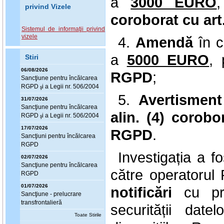
a
3000 EURO
privind Vizele
coroborat cu art.
Sistemul de informaţii privind
vizele
4.
Amendă
în 
a
5000 EURO
, 
Stiri
06/08/2026
RGPD
;
Sanc
ţ
iune pentru încălcarea
RGPD
i a Legii nr. 506/2004
ş
5.
Avertismen
31/07/2026
Sanc
ţ
iune pentru încălcarea
alin. (4) corobor
RGPD
i a Legii nr. 506/2004
ş
17/07/2026
RGPD
.
Sanc
ţ
iuni pentru încălcarea
RGPD
Investigația a f
02/07/2026
Sanc
ţ
iune pentru încălcarea
către operatorul
RGPD
01/07/2026
notificări
cu pri
Sanc
ţ
iune - prelucrare
transfrontalieră
securității dat
Toate Stirile