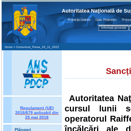
Autoritatea Naţională de Su
Protecţia Datelor Data Protection Protection
Informaţii generale
Home
» Comunicat_Presa_16_11_2022
Sancț
Autoritatea Na
cursul lunii 
Regulament (UE)
2016/679
aplicabil din
operatorul
Raif
25 mai 2018
încălcări ale d
Plângeri