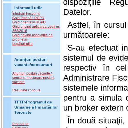
dispozițiile Re
Informaţii utile
Datelor.
Întrebări frecvente
Ghid întrebări RGPD
Astfel, în cursul
Ghid orientativ RGPD
Ghid privind aplicarea Legii nr.
363/2018
următoarele:
Ghid privind asociațiile de
proprietari
Legături utile
S-au efectuat i
sistemul de evide
Anunţuri posturi
vacante/concursuri
respectiv în ce
Anunturi posturi vacante /
Administrare Fisc
concursuri ocupare posturi
vacante
sistemele informa
Rezultate concurs
pentru a simula d
TFTP-Programul de
un broker extern 
Urmarire a Finanţărilor
Teroriste
În două situaţii
Procedura