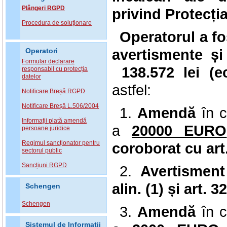
Plângeri RGPD
privind Protecția
Procedura de soluționare
Operatorul a f
avertismente și
Operatori
Formular declarare
138.572 lei (
e
responsabil cu protecția
datelor
astfel:
Notificare Breșă RGPD
Notificare Breșă L.506/2004
1.
Amendă
în 
Informații plată amendă
a
20000 EURO
persoane juridice
Regimul sancționator pentru
coroborat cu art.
sectorul public
Sancțiuni RGPD
2.
Avertismen
alin. (1) și art. 
Schengen
Schengen
3.
Amendă
în 
Sistemul de Informatii