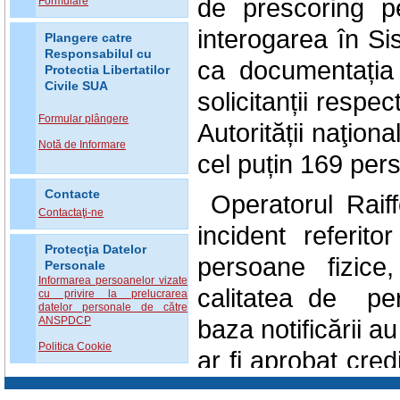
de prescoring pen
Formulare
interogarea în Sis
Plangere catre
Responsabilul cu
ca documentația 
Protectia Libertatilor
Civile SUA
solicitanții respec
Formular plângere
Autorității naţio
Notă de Informare
cel puțin 169 pers
Contacte
Operatorul Raiff
Contactaţi-ne
incident referit
Protecţia Datelor
persoane fizice
Personale
Informarea persoanelor vizate
calitatea de per
cu privire la prelucrarea
datelor personale de către
ANSPDCP
baza notificării au 
Politica Cookie
ar fi aprobat cre
le fi solicitat și