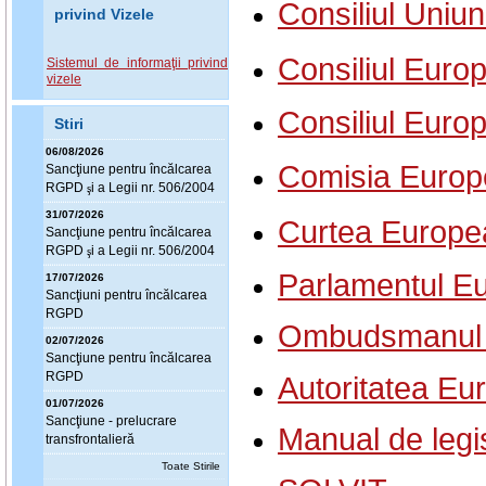
Consiliul Uniu
privind Vizele
Consiliul Europ
Sistemul de informaţii privind
vizele
Consiliul Euro
Stiri
06/08/2026
Comisia Europe
Sanc
ţ
iune pentru încălcarea
RGPD
i a Legii nr. 506/2004
ş
31/07/2026
Curtea Europea
Sanc
ţ
iune pentru încălcarea
RGPD
i a Legii nr. 506/2004
ş
Parlamentul E
17/07/2026
Sanc
ţ
iuni pentru încălcarea
RGPD
Ombudsmanul
02/07/2026
Sanc
ţ
iune pentru încălcarea
RGPD
Autoritatea Eu
01/07/2026
Sanc
ţ
iune - prelucrare
Manual de legis
transfrontalieră
Toate Stirile