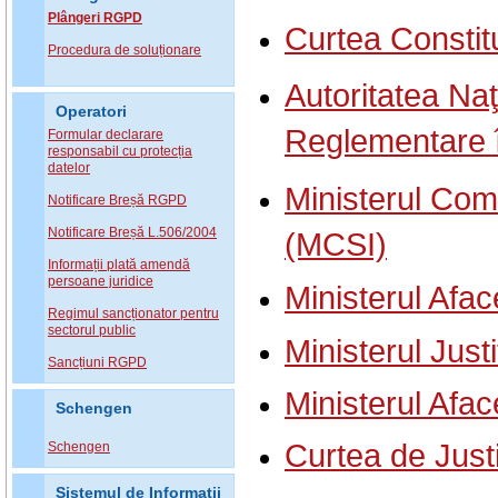
Plângeri RGPD
Curtea Constit
Procedura de soluționare
Autoritatea Naţ
Operatori
Reglementare 
Formular declarare
responsabil cu protecția
datelor
Ministerul Comu
Notificare Breșă RGPD
Notificare Breșă L.506/2004
(MCSI)
Informații plată amendă
persoane juridice
Ministerul Afac
Regimul sancționator pentru
sectorul public
Ministerul Justi
Sancțiuni RGPD
Ministerul Afac
Schengen
Curtea de Just
Schengen
Sistemul de Informatii