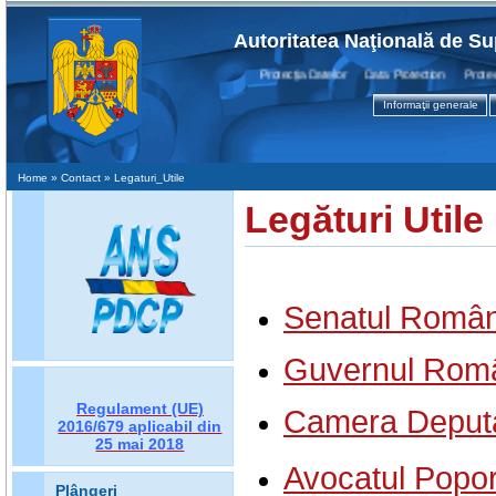
Autoritatea Naţională de Su
Protecţia Datelor Data Protection Protectio
Informaţii generale
Home
» Contact » Legaturi_Utile
Legături Utile
Senatul Român
Guvernul Româ
Regulament (UE)
Camera Deputa
2016/679
aplicabil din
25 mai 2018
Avocatul Popor
Plângeri