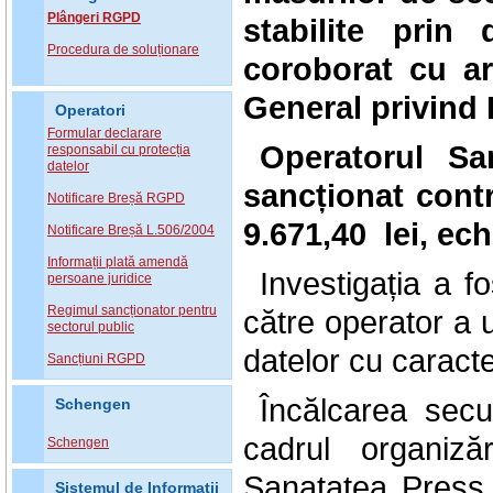
Plângeri RGPD
stabilite prin 
Procedura de soluționare
coroborat cu art
General privind 
Operatori
Formular declarare
Operatorul Sa
responsabil cu protecția
datelor
sancționat cont
Notificare Breșă RGPD
9.671,40 lei, ec
Notificare Breșă L.506/2004
Informații plată amendă
Investigația a f
persoane juridice
Regimul sancționator pentru
către operator a u
sectorul public
datelor cu caract
Sancțiuni RGPD
Încălcarea secur
Schengen
cadrul organiză
Schengen
Sanatatea Press 
Sistemul de Informatii