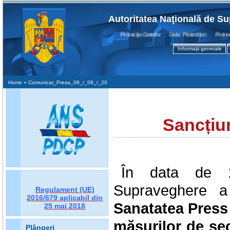
Autoritatea Naţională de Su
Protecţia Datelor Data Protection Protectio
Informaţii generale
Home
» Comunicat_Presa_08_/_09_/_20
Sancțiu
În data de 12
Supraveghere a 
Regulament (UE)
2016/679
aplicabil din
Sanatatea Press 
25 mai 2018
măsurilor de sec
Plângeri