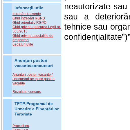
neautorizate sau i
Informaţii utile
sau a deterioră
Întrebări frecvente
Ghid întrebări RGPD
Ghid orientativ RGPD
tehnice sau organ
Ghid privind aplicarea Legii nr.
363/2018
confidențialitate”)”
Ghid privind asociațiile de
proprietari
Legături utile
Anunţuri posturi
vacante/concursuri
Anunturi posturi vacante /
concursuri ocupare posturi
vacante
Rezultate concurs
TFTP-Programul de
Urmarire a Finanţărilor
Teroriste
Procedura