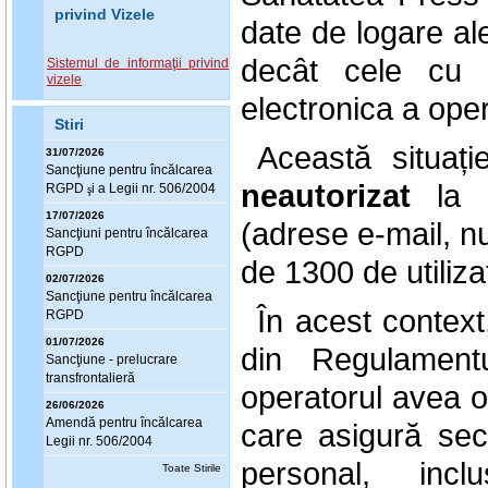
privind Vizele
date de logare al
decât cele cu 
Sistemul de informaţii privind
vizele
electronica a oper
Stiri
Această situa
31/07/2026
Sanc
ţ
iune pentru încălcarea
neautorizat
la d
RGPD
i a Legii nr. 506/2004
ş
17/07/2026
(adrese e-mail, n
Sanc
ţ
iuni pentru încălcarea
RGPD
de 1300 de utiliza
02/07/2026
Sanc
ţ
iune pentru încălcarea
În acest context, 
RGPD
01/07/2026
din Regulamentu
Sanc
ţ
iune - prelucrare
transfrontalieră
operatorul avea o
26/06/2026
Amendă pentru încălcarea
care asigură sec
Legii nr. 506/2004
personal, inclu
Toate Stirile