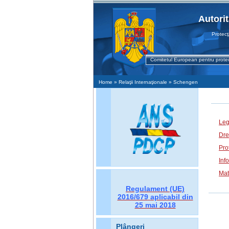
Autori
Protecţia D
Comitetul European pentru protec
Home
» Relaţii Internaţionale » Schengen
Leg
Dre
Prot
Inf
Mat
Regulament (UE)
2016/679
aplicabil din
25 mai 2018
Plângeri