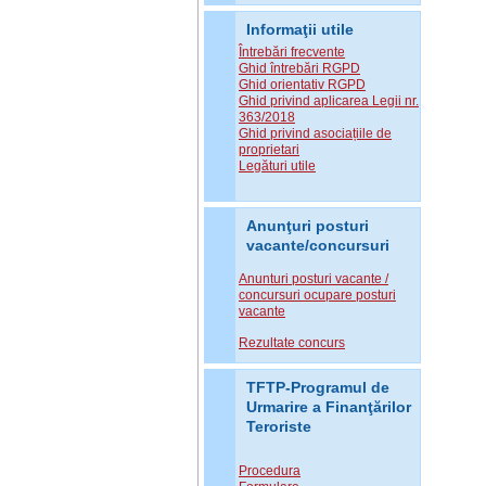
Informaţii utile
Întrebări frecvente
Ghid întrebări RGPD
Ghid orientativ RGPD
Ghid privind aplicarea Legii nr.
363/2018
Ghid privind asociațiile de
proprietari
Legături utile
Anunţuri posturi
vacante/concursuri
Anunturi posturi vacante /
concursuri ocupare posturi
vacante
Rezultate concurs
TFTP-Programul de
Urmarire a Finanţărilor
Teroriste
Procedura