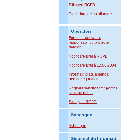
Plângeri RGPD
Procedura de soluționare
Operatori
Formular declarare
responsabil cu protecția
datelor
Notificare Breșă RGPD
Notificare Breșă L.506/2004
Informații plată amendă
persoane juridice
Regimul sancționator pentru
sectorul public
Sancțiuni RGPD
Schengen
Schengen
Sistemul de Informatii