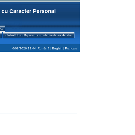
r cu Caracter Personal
ct
Cadrul UE-SUA privind confidenţialitatea datelor
6/08/2026 13:44
Română |
English
|
Francais