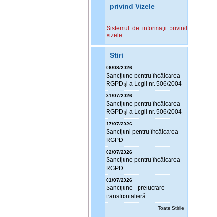
privind Vizele
Sistemul de informaţii privind
vizele
Stiri
06/08/2026
Sanc
ţ
iune pentru încălcarea
RGPD
i a Legii nr. 506/2004
ş
31/07/2026
Sanc
ţ
iune pentru încălcarea
RGPD
i a Legii nr. 506/2004
ş
17/07/2026
Sanc
ţ
iuni pentru încălcarea
RGPD
02/07/2026
Sanc
ţ
iune pentru încălcarea
RGPD
01/07/2026
Sanc
ţ
iune - prelucrare
transfrontalieră
Toate Stirile