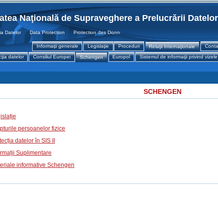
tatea Naţională de Supraveghere a Prelucrării Datelo
atelor Data Protection Protection des Donnees
Informaţii generale
Legislaţie
Proceduri
Conta
Relaţii Internaţionale
ţia datelor
Consiliul Europei
Europol
Sistemul de informaţii privind vizele
Schengen
SCHENGEN
islație
pturile persoanelor fizice
ecția datelor în SIS II
ormații Suplimentare
eriale informative Schengen