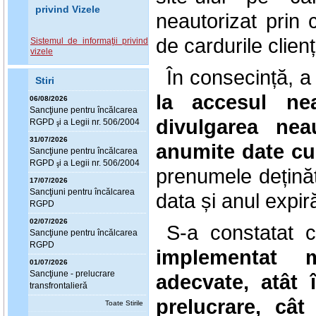
privind Vizele
neautorizat prin
de cardurile clienți
Sistemul de informaţii privind
vizele
În consecință, a
Stiri
la accesul nea
06/08/2026
Sanc
ţ
iune pentru încălcarea
divulgarea nea
RGPD
i a Legii nr. 506/2004
ş
31/07/2026
anumite date cu
Sanc
ţ
iune pentru încălcarea
RGPD
i a Legii nr. 506/2004
ş
prenumele deținăt
17/07/2026
Sanc
ţ
iuni pentru încălcarea
data și anul expir
RGPD
02/07/2026
S-a constatat 
Sanc
ţ
iune pentru încălcarea
RGPD
implementat m
01/07/2026
Sanc
ţ
iune - prelucrare
adecvate, atât 
transfrontalieră
prelucrare, cât
Toate Stirile