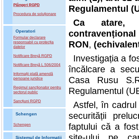
Plângeri RGPD
Regulamentul (U
Procedura de soluționare
Ca atare, 
contravenționa
Operatori
Formular declarare
RON
,
(echivalen
responsabil cu protecția
datelor
Investigația a f
Notificare Breșă RGPD
Notificare Breșă L.506/2004
încălcare a secu
Informații plată amendă
Casa Rusu S.R.L
persoane juridice
Regimul sancționator pentru
Regulamentul (UE
sectorul public
Sancțiuni RGPD
Astfel, în cadrul
securității prel
Schengen
faptului că a fos
Schengen
site-ului pe ca
Sistemul de Informatii