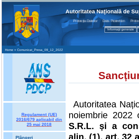
Autoritatea Naţională de Su
Protecţia Datelor Data Protection Protectio
Informaţii generale
Home
» Comunicat_Presa_09_12_2022
Sancțiu
Autoritatea Nați
noiembrie 2022 o
Regulament (UE)
2016/679
aplicabil din
S.R.L.
și
a
con
25 mai 2018
alin. (1), art. 32 a
Plângeri