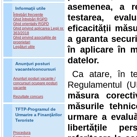
asemenea, a re
Informaţii utile
testarea, eval
Întrebări frecvente
Ghid întrebări RGPD
Ghid orientativ RGPD
eficacității măs
Ghid privind aplicarea Legii nr.
363/2018
a garanta secur
Ghid privind asociațiile de
proprietari
în aplicare în m
Legături utile
datelor.
Anunţuri posturi
vacante/concursuri
Ca atare, în tem
Anunturi posturi vacante /
Regulamentul (U
concursuri ocupare posturi
vacante
măsura corecti
Rezultate concurs
măsurile tehnic
TFTP-Programul de
urmare a evaluăr
Urmarire a Finanţărilor
Teroriste
libertățile pe
Procedura