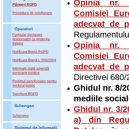
Opinia nr. 
Plângeri RGPD
Comisiei Eur
Procedura de soluționare
adecvat de p
Operatori
Regulamentului
Formular declarare
responsabil cu protecția
Opinia nr. 
datelor
Notificare Breșă RGPD
Comisiei Eur
Notificare Breșă L.506/2004
adecvat de p
Informații plată amendă
persoane juridice
Directivei 680
Regimul sancționator pentru
Ghidul nr. 8/2
sectorul public
Sancțiuni RGPD
mediile socia
Schengen
Ghidul nr. 3/20
Schengen
a) din Regu
Sistemul de Informatii