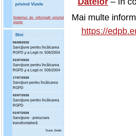
Datelor
– în co
privind Vizele
Mai multe informa
Sistemul de informaţii privind
vizele
https://edpb
Stiri
06/08/2026
Sanc
ţ
iune pentru încălcarea
RGPD
i a Legii nr. 506/2004
ş
31/07/2026
Sanc
ţ
iune pentru încălcarea
RGPD
i a Legii nr. 506/2004
ş
17/07/2026
Sanc
ţ
iuni pentru încălcarea
RGPD
02/07/2026
Sanc
ţ
iune pentru încălcarea
RGPD
01/07/2026
Sanc
ţ
iune - prelucrare
transfrontalieră
Toate Stirile