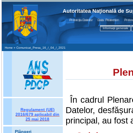
Autoritatea Naţională de Su
Protecţia Datelor Data Protection Protection
Informaţii generale
Home
» Comunicat_Presa_16_/_04_/_2021
Plen
În cadrul Plenar
Datelor, desfășur
Regulament (UE)
2016/679
aplicabil din
principal, au fost
25 mai 2018
Plângeri