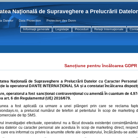
tatea Naţională de Supraveghere a Prelucrării Datelo
atelor Data Protection Protection des Donnees
Informaţii generale
Legislaţie
Proceduri
Relaţii Internaţionale
Conta
Sancțiune pentru încălcarea GDPR
itatea Națională de Supraveghere a Prelucrării Datelor cu Caracter Personal a
ție la operatorul
DANTE INTERNAȚIONAL SA
și a constatat
încălcarea dispoziț
are, operatorul
a fost sancționat contravențional cu a
mendă în cuantum de 4.97
rea
art. 6 din Regulamentul (UE
)
2016/679
.
iunea a fost aplicată ca urmare a unei plângeri prin care se reclama faptu
iondays.ro, a prelucrat numărul de telefon al petentului în scop de marketing 
omerciale de tip SMS.
rul investigației efectuate, operatorul nu a făcut dovada existenței consimțământul
rea datelor cu caracter personal ale acestuia în scop de marketing direct, respec
care era informat cu privire la anumite oferte ale operatorului, încălcându-se astfe