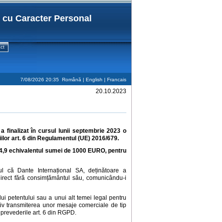
r cu Caracter Personal
ct
7/08/2026 20:35
Română |
English
|
Francais
20.10.2023
 finalizat în cursul lunii septembrie 2023 o
iilor
art. 6 din
Regulamentul (UE) 2016/679
.
4,9 echivalentul sumei de 1000 EURO, pentru
l că Dante Internațional SA, deținătoare a
direct fără consimțământul său, comunicându-i
ui petentului sau a unui alt temei legal pentru
tiv transmiterea unor mesaje comerciale de tip
l prevederile art. 6 din RGPD.