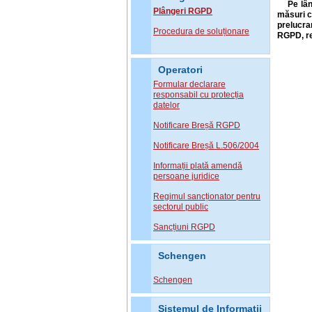
Pe lâ
Plângeri RGPD
măsuri c
prelucra
Procedura de soluționare
RGPD, re
Operatori
Formular declarare
responsabil cu protecția
datelor
Notificare Breșă RGPD
Notificare Breșă L.506/2004
Informații plată amendă
persoane juridice
Regimul sancționator pentru
sectorul public
Sancțiuni RGPD
Schengen
Schengen
Sistemul de Informatii