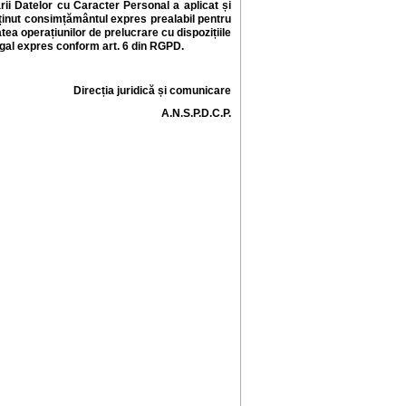
rii Datelor cu Caracter Personal
a aplicat și
bținut consimțământul expres prealabil pentru
ea operațiunilor de prelucrare cu dispozițiile
egal expres conform art. 6 din RGPD
.
Direcția juridică și comunicare
A.N.S.P.D.C.P.