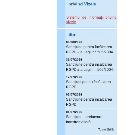
privind Vizele
Sistemul de informaţii privind
vizele
Stiri
06/08/2026
Sanc
ţ
iune pentru încălcarea
RGPD
i a Legii nr. 506/2004
ş
31/07/2026
Sanc
ţ
iune pentru încălcarea
RGPD
i a Legii nr. 506/2004
ş
17/07/2026
Sanc
ţ
iuni pentru încălcarea
RGPD
02/07/2026
Sanc
ţ
iune pentru încălcarea
RGPD
01/07/2026
Sanc
ţ
iune - prelucrare
transfrontalieră
Toate Stirile