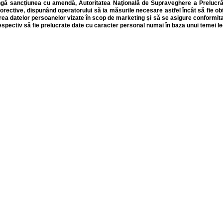
ngă sancțiunea cu amendă,
Autoritatea Naţională de Supraveghere a Prelucră
orective, dispunând
operatorului să ia măsurile necesare astfel încât să fie o
rea datelor persoanelor vizate în scop de marketing și să se asigure conformitat
spectiv să fie prelucrate date cu caracter personal numai în baza unui temei l