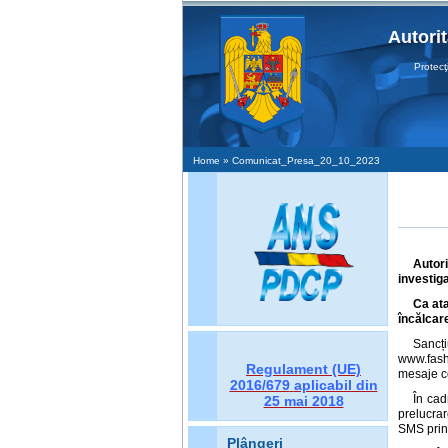
Autori
Protecţia D
Home
» Comunicat_Presa_20_10_2023
Autor
investiga
Ca at
încălca
Sancț
www.fash
Regulament (UE)
mesaje c
2016/679
aplicabil din
În cad
25 mai 2018
prelucra
SMS prin 
Plângeri