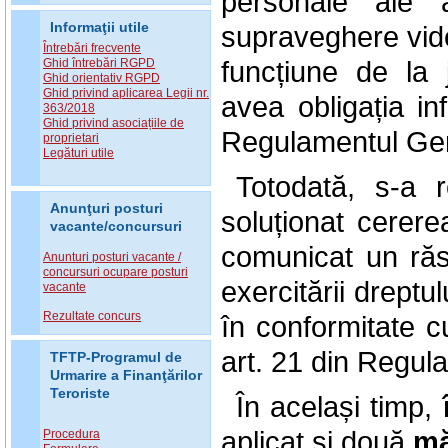
personale ale 
supraveghere vide
Informaţii utile
Întrebări frecvente
funcțiune de la 
Ghid întrebări RGPD
Ghid orientativ RGPD
Ghid privind aplicarea Legii nr.
avea obligația inf
363/2018
Ghid privind asociațiile de
Regulamentul Gene
proprietari
Legături utile
Totodată, s-a
Anunţuri posturi
soluționat ce
vacante/concursuri
comunicat un răs
Anunturi posturi vacante /
concursuri ocupare posturi
exercitării dreptu
vacante
Rezultate concurs
în conformitate cu
art. 21 din Regul
TFTP-Programul de
Urmarire a Finanţărilor
Teroriste
În același timp,
aplicat şi două
mă
Procedura