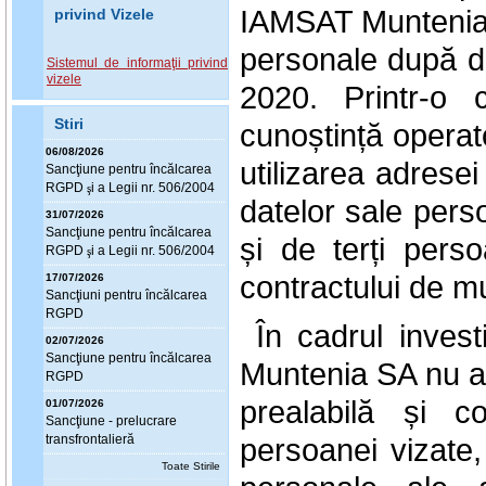
IAMSAT Muntenia 
privind Vizele
personale după d
Sistemul de informaţii privind
vizele
2020. Printr-o
Stiri
cunoștință operat
06/08/2026
utilizarea adresei
Sanc
ţ
iune pentru încălcarea
RGPD
i a Legii nr. 506/2004
ş
datelor sale per
31/07/2026
Sanc
ţ
iune pentru încălcarea
și de terți pers
RGPD
i a Legii nr. 506/2004
ş
contractului de m
17/07/2026
Sanc
ţ
iuni pentru încălcarea
RGPD
În cadrul invest
02/07/2026
Sanc
ţ
iune pentru încălcarea
Muntenia SA nu a 
RGPD
prealabilă și c
01/07/2026
Sanc
ţ
iune - prelucrare
persoanei vizate,
transfrontalieră
Toate Stirile