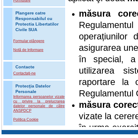
Formulare
măsura corec
Plangere catre
Responsabilul cu
Regulamentul
Protectia Libertatilor
Civile SUA
operațiunilor 
Formular plângere
asigurarea une
Notă de Informare
în special, a 
Contacte
utilizarea si
Contactaţi-ne
raportare la 
Protecţia Datelor
Regulamentul G
Personale
Informarea persoanelor vizate
cu privire la prelucrarea
măsura corec
datelor personale de către
ANSPDCP
vizate la cere
Politica Cookie
în urma exercit