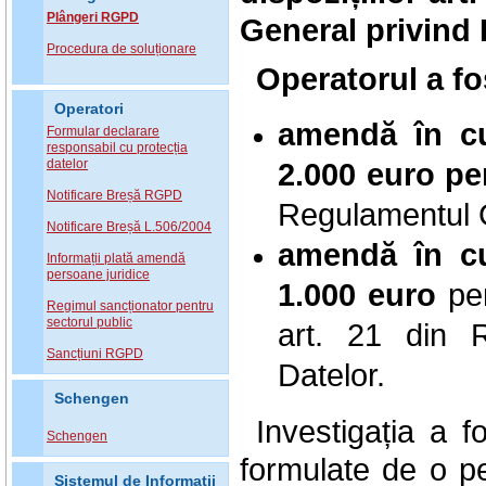
Plângeri RGPD
General privind 
Procedura de soluționare
Operatorul
a fo
Operatori
amendă în 
Formular declarare
responsabil cu protecția
2.000 euro
pe
datelor
Notificare Breșă RGPD
Regulamentul G
Notificare Breșă L.506/2004
amendă în 
Informații plată amendă
persoane juridice
1.000 euro
pen
Regimul sancționator pentru
sectorul public
art. 21 din R
Sancțiuni RGPD
Datelor.
Schengen
Investigația a 
Schengen
formulate de o p
Sistemul de Informatii