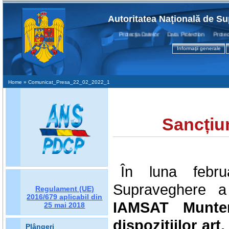
Autoritatea Naţională de Su
Protecţia Datelor Data Protection Protection
Informaţii generale
Home
» Comunicat_Presa_22_02_2022_1
Sancțiu
În luna febru
Supraveghere a 
Regulament (UE)
2016/679
aplicabil din
IAMSAT Munte
25 mai 2018
dispozițiilor
art.
Plângeri