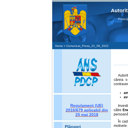
Autori
Protecţia 
Home
» Comunicat_Presa_22_08_2022
Autori
căreia s
contrave
a
av
Regulament (UE)
Invest
2016/679
aplicabil din
către
Ene
persoană 
25 mai 2018
În cad
motivele 
Plângeri