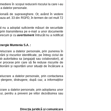
ediere în scopul reducerii riscului la care i-au
 a datelor personale.
națională de supraveghere. Or, având în vedere
în baza art. 33 din RGPD, în termen de cel mult 72
ât nu a adoptat suficiente măsuri de securitate
e prin transmiterea pe e-mail a unor documente
 precum și cu
avertisment
întrucât nu a notificat
Energie Muntenia S.A.
:
elucrare a datelor personale, prin punerea în
i și riscurilor identificate, pe întreg ciclul de
b autoritatea sa (angajați sau colaboratori), al
tor procese prin care să fie reduse riscurile de
onării și raportării unor situații de încălcare a
lucrare a datelor personale, prin contactarea
 ștergere, distrugere, după caz, a informațiilor
;
crare a datelor personale, prin adoptarea unor
lui, pentru a preveni pe viitor dezvăluirea sau
Direcția juridică și comunicare