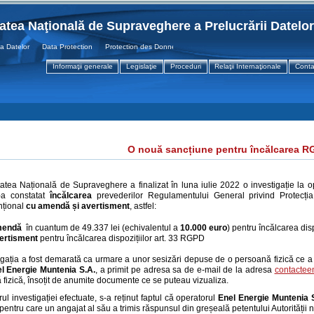
tatea Naţională de Supraveghere a Prelucrării Datelo
Datelor Data Protection Protection des Donnees
Informaţii generale
Legislaţie
Proceduri
Relaţii Internaţionale
Conta
O nouă sancțiune pentru încălcarea 
tatea Națională de Supraveghere a finalizat în luna iulie 2022 o investigație la 
-a constatat
încălcarea
prevederilor Regulamentului General privind Protecția
nțional
cu amendă și avertisment
, astfel:
mendă
în cuantum de 49.337 lei (echivalentul a
10.000 euro
) pentru încălcarea dis
ertisment
pentru încălcarea dispozițiilor art. 33 RGPD
igația a fost demarată ca urmare a unor sesizări depuse de o persoană fizică ce a s
l Energie Muntenia S.A.
, a primit pe adresa sa de e-mail de la adresa
contacte
fizică, însoțit de anumite documente ce se puteau vizualiza.
rul investigației efectuate, s-a reținut faptul că operatorul
Enel Energie Muntenia 
pentru care un angajat al său a trimis răspunsul din greșeală petentului Autorității