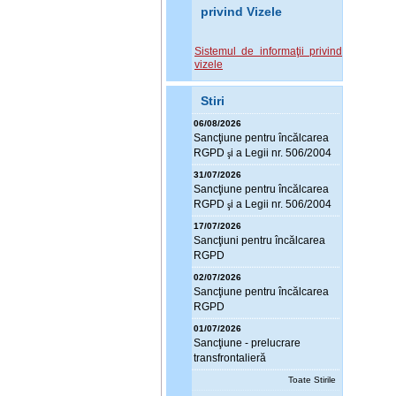
privind Vizele
Sistemul de informaţii privind
vizele
Stiri
06/08/2026
Sanc
ţ
iune pentru încălcarea
RGPD
i a Legii nr. 506/2004
ş
31/07/2026
Sanc
ţ
iune pentru încălcarea
RGPD
i a Legii nr. 506/2004
ş
17/07/2026
Sanc
ţ
iuni pentru încălcarea
RGPD
02/07/2026
Sanc
ţ
iune pentru încălcarea
RGPD
01/07/2026
Sanc
ţ
iune - prelucrare
transfrontalieră
Toate Stirile