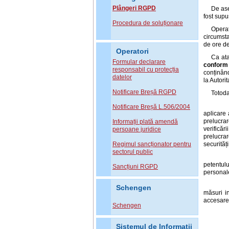
Plângeri RGPD
De ase
fost supu
Procedura de soluționare
Operat
circumsta
de ore de
Operatori
Ca ata
Formular declarare
conform 
responsabil cu protecția
conținând
datelor
la Autori
Notificare Breșă RGPD
Totoda
Notificare Breșă L.506/2004
aplicare 
prelucrar
Informații plată amendă
verificăr
persoane juridice
prelucrar
securităț
Regimul sancționator pentru
sectorul public
petentulu
Sancțiuni RGPD
personale
Schengen
măsuri in
accesarea
Schengen
Sistemul de Informatii