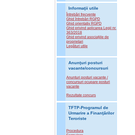
Informaţii utile
Întrebări frecvente
Ghid întrebări RGPD
Ghid orientativ RGPD
Ghid privind aplicarea Legii nr.
363/2018
Ghid privind asociațiile de
proprietari
Legături utile
Anunţuri posturi
vacante/concursuri
Anunturi posturi vacante /
concursuri ocupare posturi
vacante
Rezultate concurs
TFTP-Programul de
Urmarire a Finanţărilor
Teroriste
Procedura