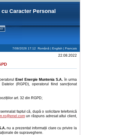
r cu Caracter Personal
ct
7/08/2026 17:12
Română |
English
|
Francais
22.08.2022
RGPD
operatorul
Enel Energie Muntenia S.A.
în urma
 Datelor (RGPD), operatorul fiind sancționat
pozițiilor art. 32 din RGPD;
emnalat faptul că, după o solicitare telefonică
em.ro@enel.com
un răspuns adresat altui client,
S.A.
nu a prezentat informații clare cu privire la
 naționale de supraveghere.