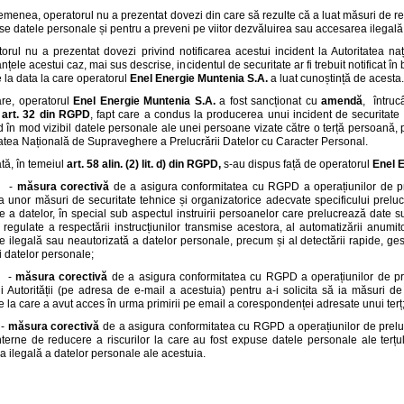
menea, operatorul nu a prezentat dovezi din care să rezulte că a luat măsuri de rem
se datele personale și pentru a preveni pe viitor dezvăluirea sau accesarea ilegală
orul nu a prezentat dovezi privind notificarea acestui incident la Autoritatea 
nțele acestui caz, mai sus descrise, incidentul de securitate ar fi trebuit notificat 
 la data la care operatorul
Enel Energie Muntenia S.A.
a luat cunoștință de acesta.
re, operatorul
Enel Energie Muntenia S.A.
a fost sancționat cu
amendă
, întruc
art. 32 din RGPD
, fapt care a condus la producerea unui incident de securitat
 în mod vizibil datele personale ale unei persoane vizate către o terță persoană,
tatea Națională de Supraveghere a Prelucrării Datelor cu Caracter Personal.
tă, în temeiul
art. 58 alin. (2) lit. d) din RGPD,
s-au dispus față de operatorul
Enel 
-
măsura corectivă
de a asigura conformitatea cu RGPD a operațiunilor de pr
a unor măsuri de securitate tehnice și organizatorice adecvate specificului prelucrări
e a datelor, în special sub aspectul instruirii persoanelor care prelucrează date su
ii regulate a respectării instrucțiunilor transmise acestora, al automatizării anumi
e ilegală sau neautorizată a datelor personale, precum și al detectării rapide, gesti
ii datelor personale;
-
măsura corectivă
de a asigura conformitatea cu RGPD a operațiunilor de pre
i Autorității (pe adresa de e-mail a acestuia) pentru a-i solicita să ia măsuri de
 la care a avut acces în urma primirii pe email a corespondenței adresate unui terț
-
măsura corectivă
de a asigura conformitatea cu RGPD a operațiunilor de prelu
terne de reducere a riscurilor la care au fost expuse datele personale ale terțu
 ilegală a datelor personale ale acestuia.