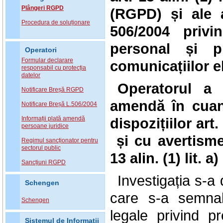
Plângeri RGPD
(RGPD) și ale ar
Procedura de soluționare
506/2004 privi
personal și pr
Operatori
Formular declarare
comunicațiilor e
responsabil cu protecția
datelor
Operatorul a 
Notificare Breșă RGPD
amendă în cu
Notificare Breșă L.506/2004
Informații plată amendă
dispozițiilor
art.
persoane juridice
și cu avertism
Regimul sancționator pentru
sectorul public
13 alin. (1) lit. 
Sancțiuni RGPD
Investigația s-a
Schengen
care s-a semnal
Schengen
legale privind p
Sistemul de Informatii