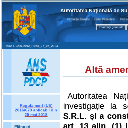
Autoritatea Naţională de Su
Protecţia Datelor Data Protection Protectio
Informaţii generale
Home
» Comunicat_Presa_27_05_2024
Altă ame
Autoritatea Na
investigație la 
Regulament (UE)
2016/679
aplicabil din
S.R.L.
și a cons
25 mai 2018
art. 13 alin. (1) 
Plângeri