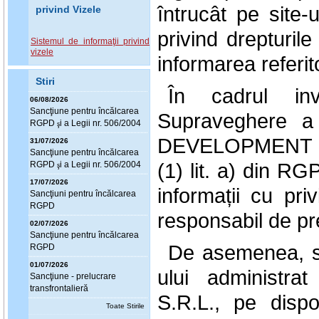
întrucât pe site-
privind Vizele
privind drepturil
Sistemul de informaţii privind
vizele
informarea referit
Stiri
În cadrul inve
06/08/2026
Sanc
ţ
iune pentru încălcarea
Supraveghere a
RGPD
i a Legii nr. 506/2004
ş
DEVELOPMENT S.R.
31/07/2026
Sanc
ţ
iune pentru încălcarea
(1) lit. a) din RG
RGPD
i a Legii nr. 506/2004
ş
17/07/2026
informații cu pri
Sanc
ţ
iuni pentru încălcarea
RGPD
responsabil de pr
02/07/2026
Sanc
ţ
iune pentru încălcarea
De asemenea, s-
RGPD
01/07/2026
ului adminis
Sanc
ţ
iune - prelucrare
transfrontalieră
S.R.L., pe dispoz
Toate Stirile