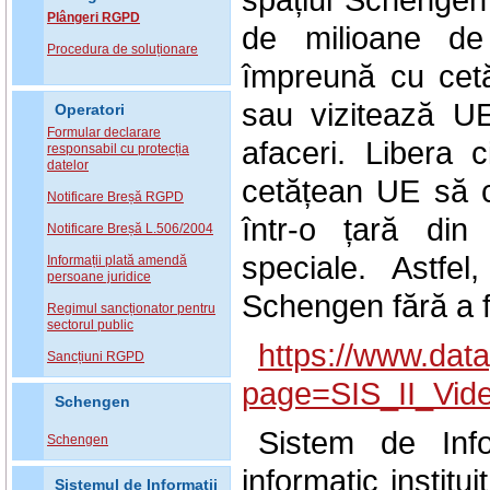
Plângeri RGPD
de milioane de
Procedura de soluționare
împreună cu cetă
sau vizitează UE
Operatori
Formular declarare
afaceri. Libera c
responsabil cu protecția
datelor
cetățean UE să c
Notificare Breșă RGPD
într-o țară din
Notificare Breșă L.506/2004
speciale. Astfe
Informații plată amendă
persoane juridice
Schengen fără a fi
Regimul sancționator pentru
sectorul public
https://www.data
Sancțiuni RGPD
page=SIS_II_Vid
Schengen
Sistem de Info
Schengen
informatic institu
Sistemul de Informatii