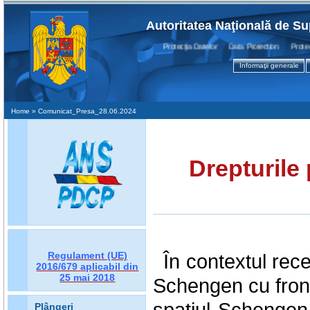
Autoritatea Naţională de Su
Protecţia Datelor Data Protection Protectio
Informaţii generale
Home
» Comunicat_Presa_28.06.2024
Drepturile
Regulament (UE)
În contextul rece
2016/679
aplicabil din
25 mai 2018
Schengen cu front
spațiul Schengen 
Plângeri