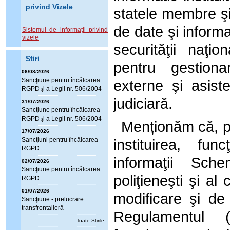
privind Vizele
statele membre ş
de date şi informa
Sistemul de informaţii privind
vizele
securităţii naţi
Stiri
pentru gestiona
06/08/2026
Sanc
ţ
iune pentru încălcarea
externe și asist
RGPD
i a Legii nr. 506/2004
ş
judiciară.
31/07/2026
Sanc
ţ
iune pentru încălcarea
RGPD
i a Legii nr. 506/2004
ş
Menționăm că, p
17/07/2026
Sanc
ţ
iuni pentru încălcarea
instituirea, fu
RGPD
informaţii Sch
02/07/2026
Sanc
ţ
iune pentru încălcarea
poliţieneşti şi al
RGPD
01/07/2026
modificare şi de
Sanc
ţ
iune - prelucrare
transfrontalieră
Regulamentul (
Toate Stirile