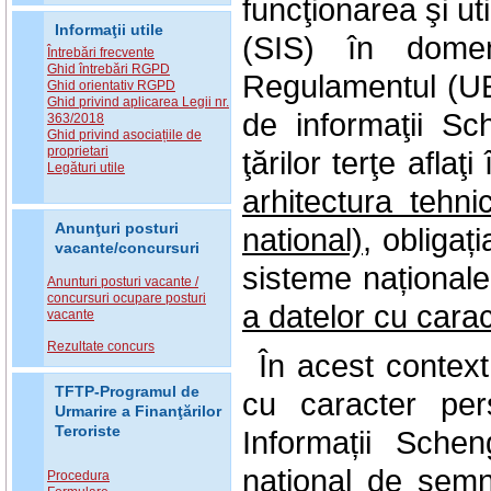
funcţionarea şi ut
Informaţii utile
(SIS) în domeni
Întrebări frecvente
Ghid întrebări RGPD
Regulamentul (UE)
Ghid orientativ RGPD
Ghid privind aplicarea Legii nr.
de informaţii Sc
363/2018
Ghid privind asociațiile de
proprietari
ţărilor terţe aflaţ
Legături utile
arhitectura tehn
Anunţuri posturi
national)
, obligaț
vacante/concursuri
sisteme național
Anunturi posturi vacante /
concursuri ocupare posturi
a datelor cu caract
vacante
Rezultate concurs
În acest contex
TFTP-Programul de
cu caracter per
Urmarire a Finanţărilor
Teroriste
Informații Sche
naţional de sem
Procedura