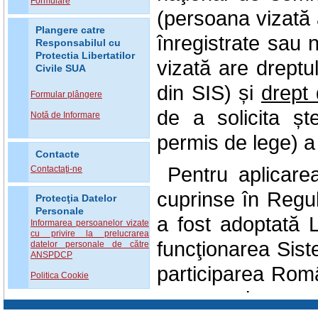
Formulare
(persoana vizată 
Plangere catre
înregistrate sau 
Responsabilul cu
Protectia Libertatilor
vizată are dreptu
Civile SUA
din SIS) și
drept 
Formular plângere
de a solicita șt
Notă de Informare
permis de lege) a
Contacte
Pentru aplicare
Contactaţi-ne
cuprinse în Regu
Protecţia Datelor
Personale
a fost adoptată 
Informarea persoanelor vizate
cu privire la prelucrarea
funcţionarea Sist
datelor personale de către
ANSPDCP
participarea Româ
Politica Cookie
precum şi pentru