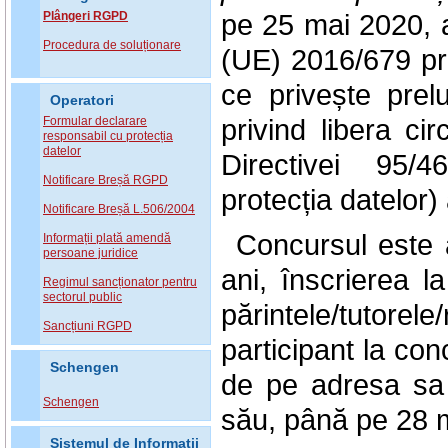
pe 25 mai 2020, a
Plângeri RGPD
Procedura de soluționare
(UE) 2016/679 pri
ce privește prel
Operatori
privind libera ci
Formular declarare
responsabil cu protecția
datelor
Directivei 95/
Notificare Breșă RGPD
protecția datelor) 
Notificare Breșă L.506/2004
Concursul este 
Informații plată amendă
persoane juridice
ani, înscrierea 
Regimul sancționator pentru
sectorul public
părintele/tutor
Sancțiuni RGPD
participant la co
Schengen
de pe adresa sa
Schengen
său, până pe 28 m
Sistemul de Informatii