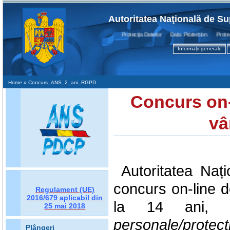
Autoritatea Naţională de Su
Protecţia Datelor Data Protection Protectio
Informaţii generale
Home
» Concurs_ANS_2_ani_RGPD
Concurs on-
vâ
Autoritatea Na
concurs on-line 
Regulament (UE)
2016/679
aplicabil din
la 14 ani, 
25 mai 2018
personale/protecț
Plângeri