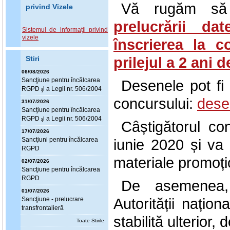
Vă rugăm să 
privind Vizele
prelucrării da
Sistemul de informaţii privind
vizele
înscrierea la 
prilejul a 2 ani
Stiri
06/08/2026
Sanc
ţ
iune pentru încălcarea
Desenele pot fi
RGPD
i a Legii nr. 506/2004
ş
concursului:
dese
31/07/2026
Sanc
ţ
iune pentru încălcarea
RGPD
i a Legii nr. 506/2004
ş
Câștigătorul c
17/07/2026
Sanc
ţ
iuni pentru încălcarea
iunie 2020 și va 
RGPD
materiale promoț
02/07/2026
Sanc
ţ
iune pentru încălcarea
RGPD
De asemenea, 
01/07/2026
Autorității națio
Sanc
ţ
iune - prelucrare
transfrontalieră
stabilită ulterior
Toate Stirile