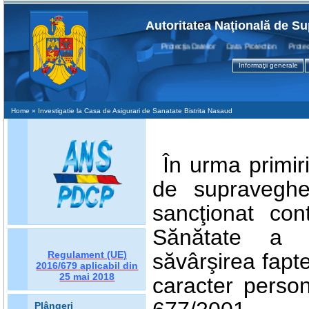
Autoritatea Naţională de Su
Protecţia Datelor Data Protection Protection
Informaţii generale
Home
» Investigatie la Casa de Asigurari de Sanatate Bistrita Nasaud
În urma primiri
de supraveghe
sancţionat con
Sănătate a J
Regulament (UE)
săvârşirea fapt
2016/679
aplicabil din
25 mai 2018
caracter person
Plângeri