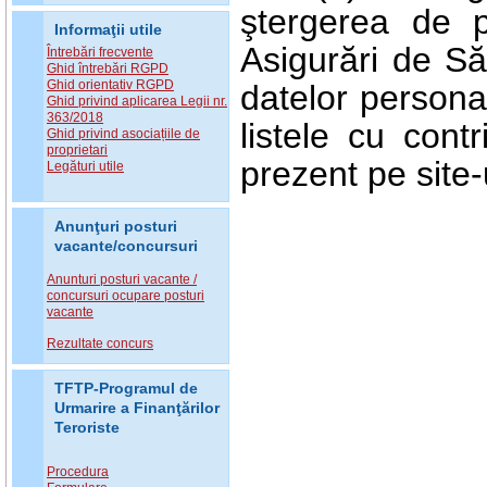
ştergerea de 
Informaţii utile
Asigurări de Să
Întrebări frecvente
Ghid întrebări RGPD
Ghid orientativ RGPD
datelor persona
Ghid privind aplicarea Legii nr.
363/2018
listele cu cont
Ghid privind asociațiile de
proprietari
prezent pe site
Legături utile
Anunţuri posturi
vacante/concursuri
Anunturi posturi vacante /
concursuri ocupare posturi
vacante
Rezultate concurs
TFTP-Programul de
Urmarire a Finanţărilor
Teroriste
Procedura