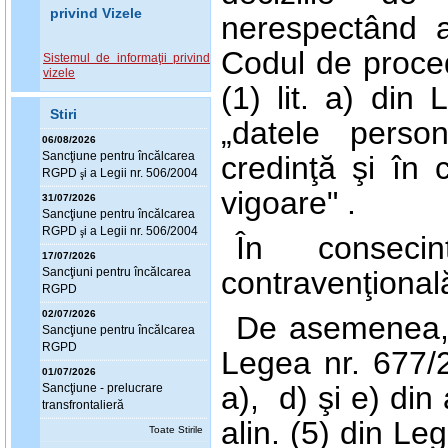
privind Vizele
nerespectând as
Codul de procedu
Sistemul de informaţii privind
vizele
(1) lit. a) din
Stiri
„datele perso
06/08/2026
Sanc
ţ
iune pentru încălcarea
credinţă şi în 
RGPD
i a Legii nr. 506/2004
ş
vigoare" .
31/07/2026
Sanc
ţ
iune pentru încălcarea
RGPD
i a Legii nr. 506/2004
ş
În conseci
17/07/2026
Sanc
ţ
iuni pentru încălcarea
contravenţional
RGPD
02/07/2026
De asemenea, în
Sanc
ţ
iune pentru încălcarea
RGPD
Legea nr. 677/20
01/07/2026
a), d) şi e) din
Sanc
ţ
iune - prelucrare
transfrontalieră
alin. (5) din L
Toate Stirile