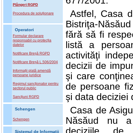
677/2001.
Plângeri RGPD
Astfel, Casa d
Procedura de soluționare
Bistriţa-Năsăud
Operatori
fără să fi resp
Formular declarare
responsabil cu protecția
listă a persoa
datelor
activităţi inde
Notificare Breșă RGPD
Notificare Breșă L.506/2004
decizii de impu
Informații plată amendă
şi care conţine
persoane juridice
de persoane fiz
Regimul sancționator pentru
sectorul public
şi data decizie
Sancțiuni RGPD
Casa de Asigur
Schengen
Năsăud nu a 
Schengen
deciziile de
Sistemul de Informatii