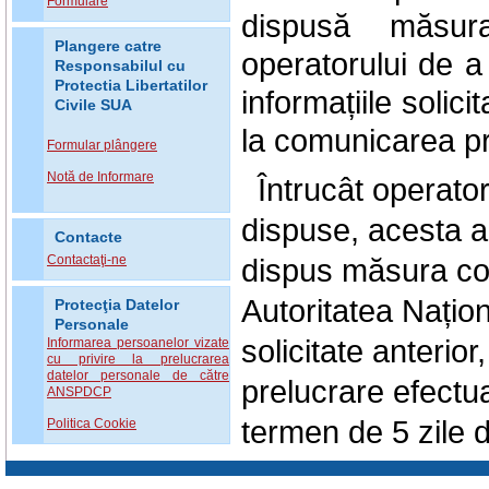
Formulare
dispusă măsur
Plangere catre
operatorului de a 
Responsabilul cu
Protectia Libertatilor
informațiile solic
Civile SUA
la comunicarea pr
Formular plângere
Notă de Informare
Întrucât operato
dispuse, acesta a 
Contacte
Contactaţi-ne
dispus măsura cor
Autoritatea Națio
Protecţia Datelor
Personale
solicitate anterio
Informarea persoanelor vizate
cu privire la prelucrarea
datelor personale de către
prelucrare efectua
ANSPDCP
termen de 5 zile 
Politica Cookie