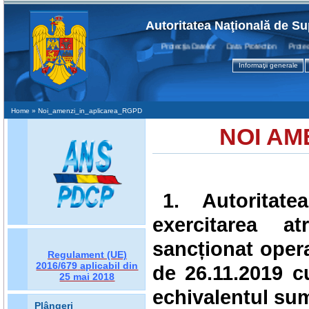
Autoritatea Naţională de Su
Protecţia Datelor Data Protection Protection
Informaţii generale
Home
» Noi_amenzi_in_aplicarea_RGPD
NOI AM
1. Autoritat
exercitarea at
sancționat oper
Regulament (UE)
2016/679
aplicabil din
de 26.11.2019
c
25 mai 2018
echivalentul su
Plângeri