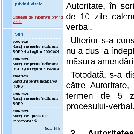
Autoritate, în scr
privind Vizele
de 10 zile calen
Sistemul de informaţii privind
vizele
verbal.
Stiri
Ulterior s-a con
06/08/2026
Sanc
ţ
iune pentru încălcarea
nu a dus la îndepl
RGPD
i a Legii nr. 506/2004
ş
măsura amendării
31/07/2026
Sanc
ţ
iune pentru încălcarea
RGPD
i a Legii nr. 506/2004
ş
Totodată, s-a d
17/07/2026
Sanc
ţ
iuni pentru încălcarea
către Autoritate, 
RGPD
termen de 5 zi
02/07/2026
Sanc
ţ
iune pentru încălcarea
procesului-verbal
RGPD
01/07/2026
Sanc
ţ
iune - prelucrare
transfrontalieră
Toate Stirile
2. Autoritat