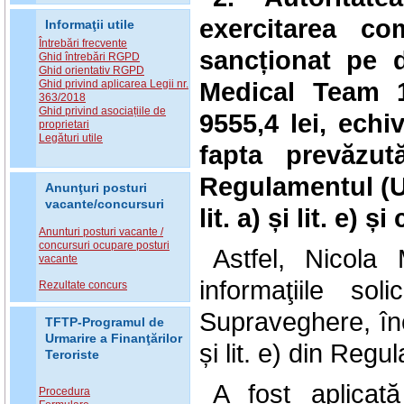
exercitarea co
Informaţii utile
Întrebări frecvente
sancționat pe d
Ghid întrebări RGPD
Ghid orientativ RGPD
Medical Team
Ghid privind aplicarea Legii nr.
363/2018
Ghid privind asociațiile de
9555,4 lei, ech
proprietari
Legături utile
fapta prevăzut
Regulamentul (UE)
Anunţuri posturi
vacante/concursuri
lit. a) și lit. e) 
Anunturi posturi vacante /
concursuri ocupare posturi
Astfel, Nicol
vacante
informaţiile so
Rezultate concurs
Supraveghere, încă
TFTP-Programul de
Urmarire a Finanţărilor
și lit. e) din Reg
Teroriste
A fost aplicat
Procedura