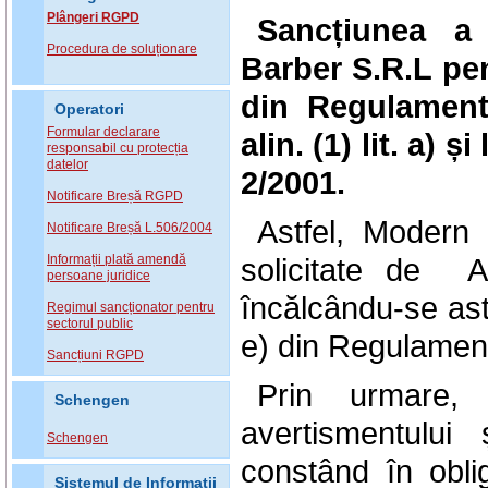
Plângeri RGPD
Sancțiunea a 
Procedura de soluționare
Barber S.R.L
pen
din Regulamentu
Operatori
Formular declarare
alin. (1) lit. a) ș
responsabil cu protecția
datelor
2/2001.
Notificare Breșă RGPD
Astfel, Modern 
Notificare Breșă L.506/2004
Informații plată amendă
solicitate de A
persoane juridice
încălcându-se astfe
Regimul sancționator pentru
sectorul public
e) din Regulament
Sancțiuni RGPD
Prin urmare, 
Schengen
avertismentului
Schengen
constând în obli
Sistemul de Informatii