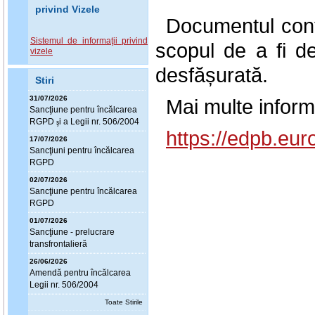
privind Vizele
Documentul conți
Sistemul de informaţii privind
scopul de a fi de
vizele
desfășurată.
Stiri
31/07/2026
Mai multe informa
Sanc
ţ
iune pentru încălcarea
RGPD
i a Legii nr. 506/2004
ş
https://edpb.eu
17/07/2026
Sanc
ţ
iuni pentru încălcarea
RGPD
02/07/2026
Sanc
ţ
iune pentru încălcarea
RGPD
01/07/2026
Sanc
ţ
iune - prelucrare
transfrontalieră
26/06/2026
Amendă pentru încălcarea
Legii nr. 506/2004
Toate Stirile