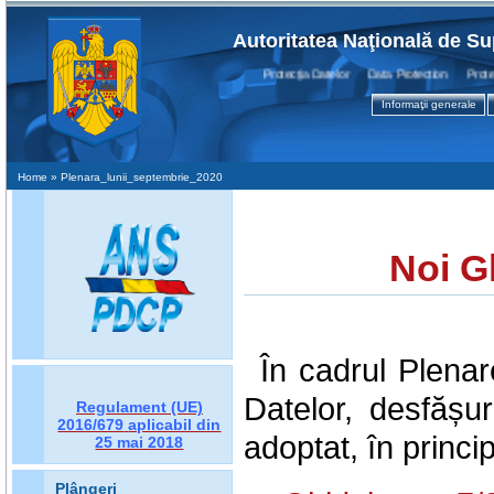
Autoritatea Naţională de Su
Protecţia Datelor Data Protection Protectio
Informaţii generale
Home
» Plenara_lunii_septembrie_2020
Noi G
În cadrul Plenar
Datelor, desfășu
Regulament (UE)
2016/679
aplicabil din
adoptat, în princ
25 mai 2018
Plângeri