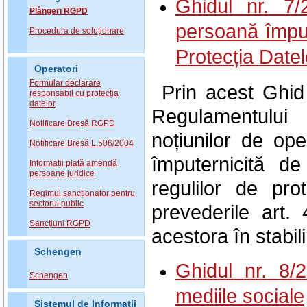
Ghidul nr. 7/
Plângeri RGPD
persoană împut
Procedura de soluționare
Protecția Datel
Operatori
Formular declarare
Prin acest Ghid 
responsabil cu protecția
datelor
Regulamentului 
Notificare Breșă RGPD
noțiunilor de ope
Notificare Breșă L.506/2004
împuternicită de
Informații plată amendă
persoane juridice
regulilor de pro
Regimul sancționator pentru
sectorul public
prevederile art.
Sancțiuni RGPD
acestora în stabil
Schengen
Ghidul nr. 8/2
Schengen
mediile sociale
Sistemul de Informatii