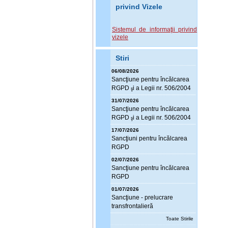
privind Vizele
Sistemul de informaţii privind
vizele
Stiri
06/08/2026
Sanc
ţ
iune pentru încălcarea
RGPD
i a Legii nr. 506/2004
ş
31/07/2026
Sanc
ţ
iune pentru încălcarea
RGPD
i a Legii nr. 506/2004
ş
17/07/2026
Sanc
ţ
iuni pentru încălcarea
RGPD
02/07/2026
Sanc
ţ
iune pentru încălcarea
RGPD
01/07/2026
Sanc
ţ
iune - prelucrare
transfrontalieră
Toate Stirile