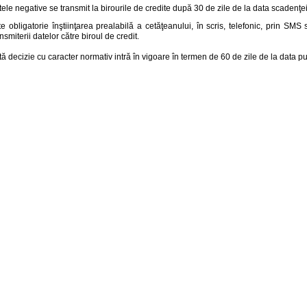
tele negative se transmit la birourile de credite după 30 de zile de la data scadenţei
te obligatorie înştiinţarea prealabilă a cetăţeanului, în scris, telefonic, prin SMS
nsmiterii datelor către biroul de credit.
ă decizie cu caracter normativ intră în vigoare în termen de 60 de zile de la data pub