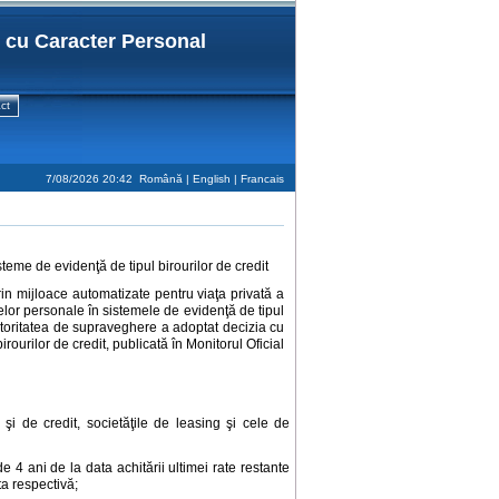
r cu Caracter Personal
ct
7/08/2026 20:42
Română |
English
|
Francais
steme de evidenţă de tipul birourilor de credit
in mijloace automatizate pentru viaţa privată a
telor personale în sistemele de evidenţă de tipul
utoritatea de supraveghere a adoptat decizia cu
rourilor de credit, publicată în Monitorul Oficial
e şi de credit, societăţile de leasing şi cele de
e 4 ani de la data achitării ultimei rate restante
ta respectivă;