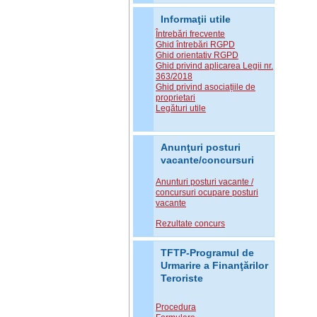
Informaţii utile
Întrebări frecvente
Ghid întrebări RGPD
Ghid orientativ RGPD
Ghid privind aplicarea Legii nr.
363/2018
Ghid privind asociațiile de
proprietari
Legături utile
Anunţuri posturi
vacante/concursuri
Anunturi posturi vacante /
concursuri ocupare posturi
vacante
Rezultate concurs
TFTP-Programul de
Urmarire a Finanţărilor
Teroriste
Procedura