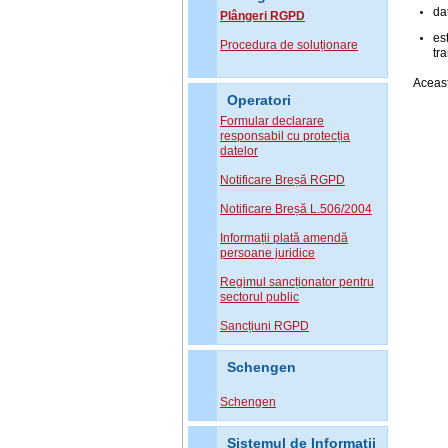
da
Plângeri RGPD
es
Procedura de soluționare
tra
Aceast
Operatori
Formular declarare
responsabil cu protecția
datelor
Notificare Breșă RGPD
Notificare Breșă L.506/2004
Informații plată amendă
persoane juridice
Regimul sancționator pentru
sectorul public
Sancțiuni RGPD
Schengen
Schengen
Sistemul de Informatii