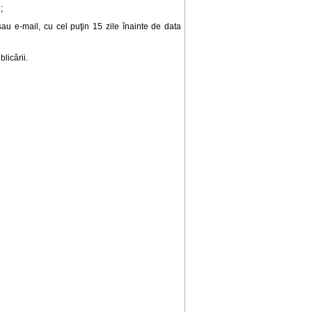
;
 sau e-mail, cu cel puţin 15 zile înainte de data
licării.