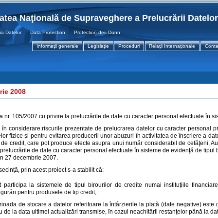
tatea Naţională de Supraveghere a Prelucrării Datelo
 Datelor Data Protection Protection des Donnees
Informaţii generale
Legislaţie
Proceduri
Relaţii Internaţionale
Conta
rie 2008
a nr. 105/2007 cu privire la prelucrările de date cu caracter personal efectuate în si
în considerare riscurile prezentate de prelucrarea datelor cu caracter personal pr
or fizice şi pentru evitarea producerii unor abuzuri în activitatea de înscriere a da
r de credit, care pot produce efecte asupra unui număr considerabil de cetăţeni, A
a prelucrările de date cu caracter personal efectuate în sisteme de evidenţă de tipul bi
din 27 decembrie 2007.
ecinţă, prin acest proiect s-a stabilit că:
t participa la sistemele de tipul birourilor de credite numai instituţiile financiar
igurări pentru produsele de tip credit;
rioada de stocare a datelor referitoare la întârzierile la plată (date negative) este d
u de la data ultimei actualizări transmise, în cazul neachitării restanţelor până la da