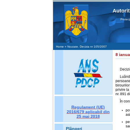
Autori
Protecţia
Home
» Noutate. Decizia nr 105/2007
8 ianua
Decizi
Luând 
persoanel
birourilo
privire l
nr. 891 
În cons
Regulament (UE)
po
2016/679
aplicabil din
as
25 mai 2018
pe
sa
Plângeri