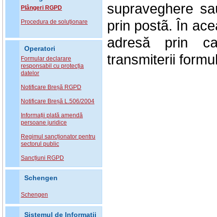
supraveghere sau
Plângeri RGPD
prin postã. În acea
Procedura de soluționare
adresă prin car
Operatori
transmiterii formul
Formular declarare
responsabil cu protecția
datelor
Notificare Breșă RGPD
Notificare Breșă L.506/2004
Informații plată amendă
persoane juridice
Regimul sancționator pentru
sectorul public
Sancțiuni RGPD
Schengen
Schengen
Sistemul de Informatii