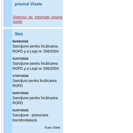
privind Vizele
Sistemul de informaţii privind
vizele
Stiri
06/08/2026
Sanc
ţ
iune pentru încălcarea
RGPD
i a Legii nr. 506/2004
ş
31/07/2026
Sanc
ţ
iune pentru încălcarea
RGPD
i a Legii nr. 506/2004
ş
17/07/2026
Sanc
ţ
iuni pentru încălcarea
RGPD
02/07/2026
Sanc
ţ
iune pentru încălcarea
RGPD
01/07/2026
Sanc
ţ
iune - prelucrare
transfrontalieră
Toate Stirile