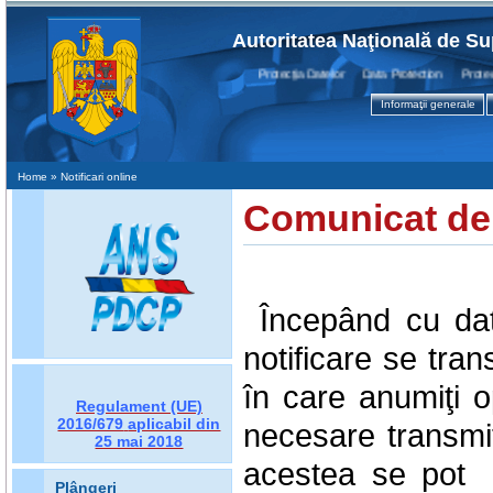
Autoritatea Naţională de Su
Protecţia Datelor Data Protection Protectio
Informaţii generale
Home
» Notificari online
Comunicat de
Începând cu da
notificare se tran
în care anumiţi o
Regulament (UE)
2016/679
aplicabil din
necesare transmite
25 mai 2018
acestea se pot c
Plângeri