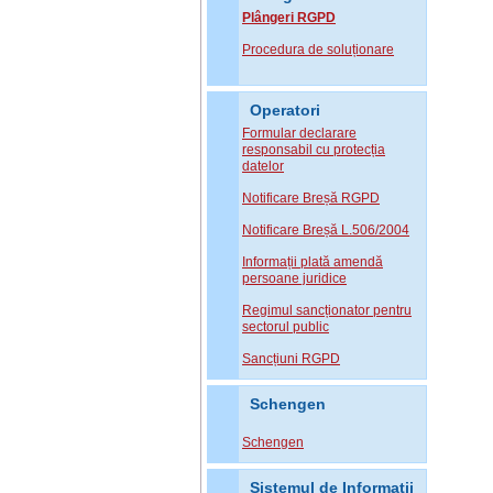
Plângeri RGPD
Procedura de soluționare
Operatori
Formular declarare
responsabil cu protecția
datelor
Notificare Breșă RGPD
Notificare Breșă L.506/2004
Informații plată amendă
persoane juridice
Regimul sancționator pentru
sectorul public
Sancțiuni RGPD
Schengen
Schengen
Sistemul de Informatii