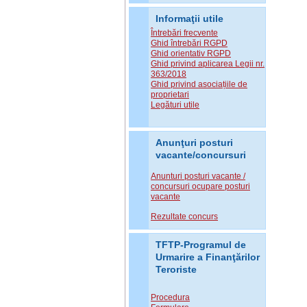
Informaţii utile
Întrebări frecvente
Ghid întrebări RGPD
Ghid orientativ RGPD
Ghid privind aplicarea Legii nr.
363/2018
Ghid privind asociațiile de
proprietari
Legături utile
Anunţuri posturi
vacante/concursuri
Anunturi posturi vacante /
concursuri ocupare posturi
vacante
Rezultate concurs
TFTP-Programul de
Urmarire a Finanţărilor
Teroriste
Procedura