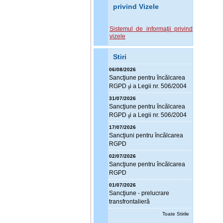
privind Vizele
Sistemul de informaţii privind
vizele
Stiri
06/08/2026
Sanc
ţ
iune pentru încălcarea
RGPD
i a Legii nr. 506/2004
ş
31/07/2026
Sanc
ţ
iune pentru încălcarea
RGPD
i a Legii nr. 506/2004
ş
17/07/2026
Sanc
ţ
iuni pentru încălcarea
RGPD
02/07/2026
Sanc
ţ
iune pentru încălcarea
RGPD
01/07/2026
Sanc
ţ
iune - prelucrare
transfrontalieră
Toate Stirile