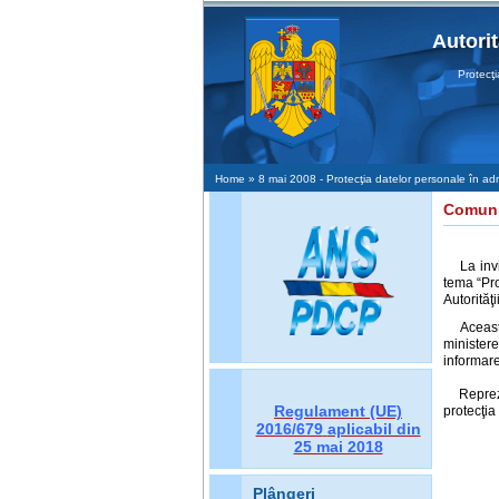
Autori
Protecţia D
Home
» 8 mai 2008 - Protecţia datelor personale în admi
Comuni
La inv
tema “Pro
Autorităţ
Aceast
ministere
informare
Reprezen
Regulament (UE)
protecţia
2016/679
aplicabil din
25 mai 2018
Plângeri