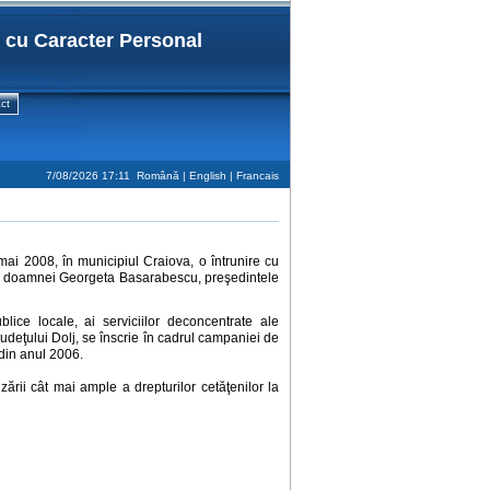
r cu Caracter Personal
ct
7/08/2026 17:11
Română |
English
|
Francais
mai 2008, în municipiul Craiova, o întrunire cu
area doamnei Georgeta Basarabescu, preşedintele
ublice locale, ai serviciilor deconcentrate ale
 judeţului Dolj, se înscrie în cadrul campaniei de
 din anul 2006.
rii cât mai ample a drepturilor cetăţenilor la