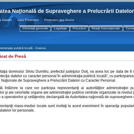
tatea Naţională de Supraveghere a Prelucrării Datelo
atelor Data Protection Protection des Donnees
Informaţii generale
Legislaţie
Proceduri
Relaţii Internaţionale
Conta
nistraţia publică locală - Craiova
cat de Presă
itaţia domnului Silviu Dumitru, prefectul judeţului Dolj, va avea loc pe data de 8 
tecţia datelor cu caracter personal în administraţia publică locală”, cu particip
ii Naţionale de Supraveghere a Prelucrării Datelor cu Caracter Personal.
ă întâlnire la care vor participa reprezentanţi ai autorităţilor administraţiei p
lor şi ale celorlalte organe ale administraţiei publice centrale organizate la nivelul
 a operatorilor şi cetăţenilor, declanşată de Autoritatea naţională de supraveghere
tanţii mass-mediei locale sunt invitaţi la acest eveniment în speranţa populariză
 datelor lor personale.