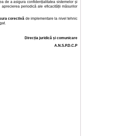
ea de a asigura confidențialitatea sistemelor și
 aprecierea periodică ale eficacității măsurilor
ura corectiv
ă
de implementare la nivel tehnic
gat.
Direcția juridică și comunicare
A.N.S.P.D.C.P