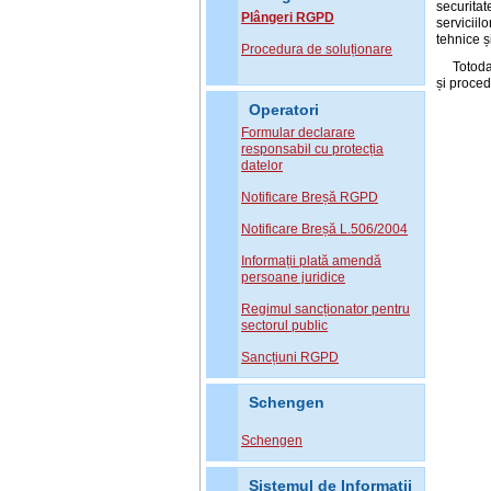
securitat
Plângeri RGPD
serviciil
tehnice ș
Procedura de soluționare
Totoda
și proced
Operatori
Formular declarare
responsabil cu protecția
datelor
Notificare Breșă RGPD
Notificare Breșă L.506/2004
Informații plată amendă
persoane juridice
Regimul sancționator pentru
sectorul public
Sancțiuni RGPD
Schengen
Schengen
Sistemul de Informatii