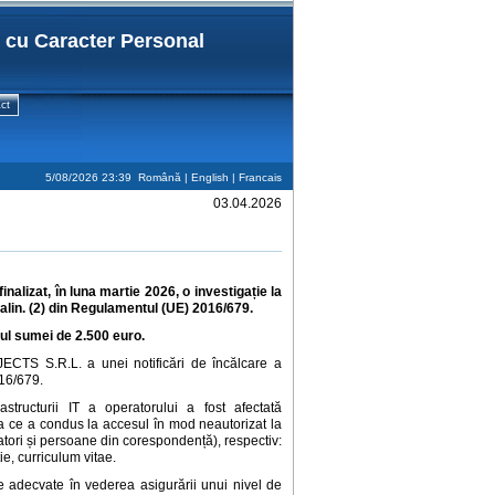
r cu Caracter Personal
ct
5/08/2026 23:39
Română |
English
|
Francais
03.04.2026
alizat, în luna martie 2026, o investigație la
 alin. (2)
din
Regulamentul (UE) 2016/679
.
tul
sumei
de 2.500 euro
.
ECTS S.R.L. a unei notificări de încălcare a
016/679.
structurii IT a operatorului a fost afectată
eea ce a condus la accesul în mod neautorizat la
atori și persoane din corespondență), respectiv:
e, curriculum vitae.
e adecvate în vederea asigurării unui nivel de