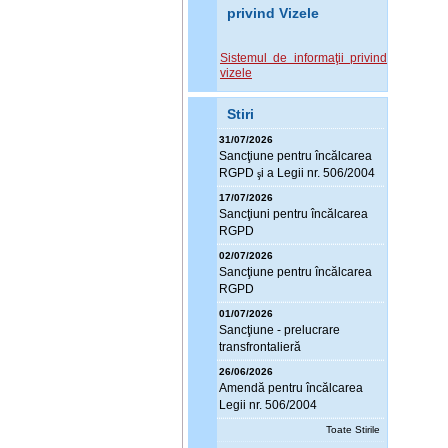
privind Vizele
Sistemul de informaţii privind
vizele
Stiri
31/07/2026
Sanc
ţ
iune pentru încălcarea
RGPD
i a Legii nr. 506/2004
ş
17/07/2026
Sanc
ţ
iuni pentru încălcarea
RGPD
02/07/2026
Sanc
ţ
iune pentru încălcarea
RGPD
01/07/2026
Sanc
ţ
iune - prelucrare
transfrontalieră
26/06/2026
Amendă pentru încălcarea
Legii nr. 506/2004
Toate Stirile