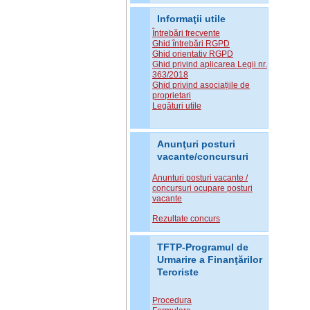
Informaţii utile
Întrebări frecvente
Ghid întrebări RGPD
Ghid orientativ RGPD
Ghid privind aplicarea Legii nr.
363/2018
Ghid privind asociațiile de
proprietari
Legături utile
Anunţuri posturi
vacante/concursuri
Anunturi posturi vacante /
concursuri ocupare posturi
vacante
Rezultate concurs
TFTP-Programul de
Urmarire a Finanţărilor
Teroriste
Procedura