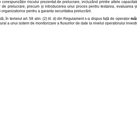
e corespunzător riscului prezentat de prelucrare, incluzând printre altele capacitat
or de prelucrare, precum și introducerea unui proces pentru testarea, evaluarea și
i organizatorice pentru a garanta securitatea prelucrării.
tă, în temeiul art. 58 alin. (2) lit. d) din Regulament s-a dispus față de operator
măs
ural a unui sistem de monitorizare a fluxurilor de date la nivelul operatorului investi