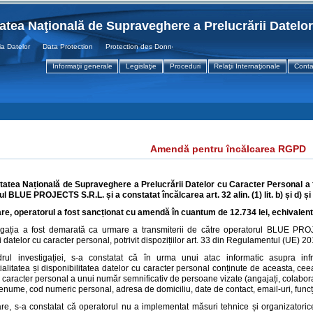
tatea Naţională de Supraveghere a Prelucrării Datelo
atelor Data Protection Protection des Donnees
Informaţii generale
Legislaţie
Proceduri
Relaţii Internaţionale
Conta
Amendă pentru încălcarea RGPD
tatea Națională de Supraveghere a Prelucrării Datelor cu Caracter Personal a fin
ul
BLUE PROJECTS S.R.L.
și a constatat încălcarea
art.
32 alin. (1)
lit. b) și d)
și
re, operatorul a fost
sancționat cu amendă
în cuantum de
12.734 lei, echivalen
igația a fost demarată ca urmare a transmiterii de către operatorul BLUE PROJ
ii datelor cu caracter personal, potrivit dispozițiilor art. 33 din Regulamentul (UE) 2
rul investigației, s-a constatat că în urma unui atac informatic asupra infra
ialitatea și disponibilitatea datelor cu caracter personal conținute de aceasta, c
 caracter personal a unui număr semnificativ de persoane vizate (angajați, colabor
nume, cod numeric personal, adresa de domiciliu, date de contact, email-uri, funcți
re, s-a constatat că operatorul nu a implementat măsuri tehnice și organizatoric