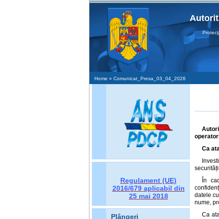
Autori
Protecţia D
Home
» Comunicat_Presa_03_04_2026
Autori
operator
Ca ata
Invest
securităț
Regulament (UE)
În cad
2016/679
aplicabil din
confidenț
datele cu
25 mai 2018
nume, pre
Ca ata
Plângeri