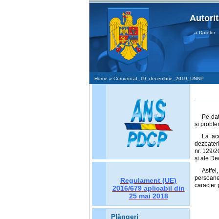
Autori
Protecţia Datelor Da
Home
» Comunicat_19_decembrie_2019_UNNP
Pe dat
și proble
La ace
dezbateri
nr. 129/2
și ale De
Astfel
persoanel
Regulament (UE)
caracter 
2016/679
aplicabil din
25 mai 2018
Plângeri