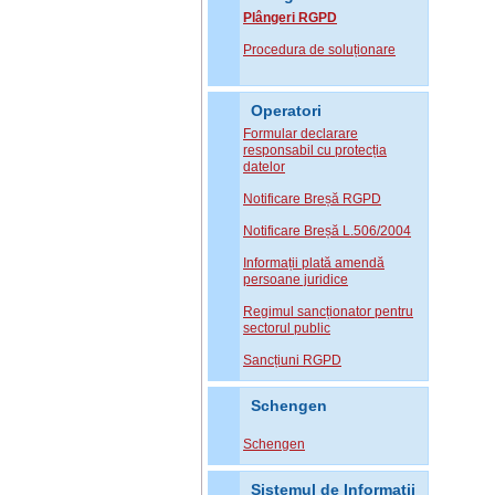
Plângeri RGPD
Procedura de soluționare
Operatori
Formular declarare
responsabil cu protecția
datelor
Notificare Breșă RGPD
Notificare Breșă L.506/2004
Informații plată amendă
persoane juridice
Regimul sancționator pentru
sectorul public
Sancțiuni RGPD
Schengen
Schengen
Sistemul de Informatii