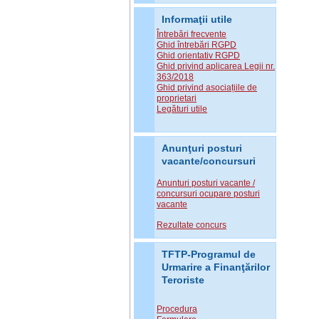
Informaţii utile
Întrebări frecvente
Ghid întrebări RGPD
Ghid orientativ RGPD
Ghid privind aplicarea Legii nr.
363/2018
Ghid privind asociațiile de
proprietari
Legături utile
Anunţuri posturi
vacante/concursuri
Anunturi posturi vacante /
concursuri ocupare posturi
vacante
Rezultate concurs
TFTP-Programul de
Urmarire a Finanţărilor
Teroriste
Procedura