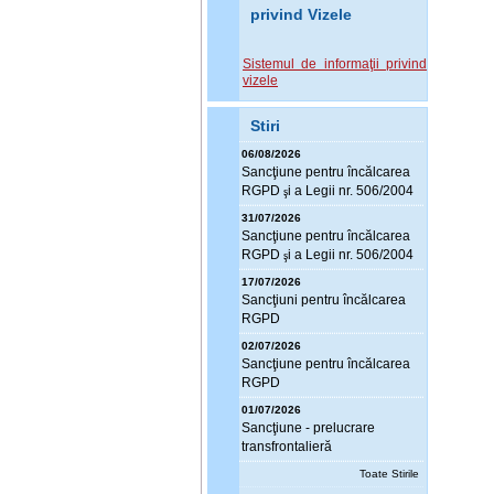
privind Vizele
Sistemul de informaţii privind
vizele
Stiri
06/08/2026
Sanc
ţ
iune pentru încălcarea
RGPD
i a Legii nr. 506/2004
ş
31/07/2026
Sanc
ţ
iune pentru încălcarea
RGPD
i a Legii nr. 506/2004
ş
17/07/2026
Sanc
ţ
iuni pentru încălcarea
RGPD
02/07/2026
Sanc
ţ
iune pentru încălcarea
RGPD
01/07/2026
Sanc
ţ
iune - prelucrare
transfrontalieră
Toate Stirile