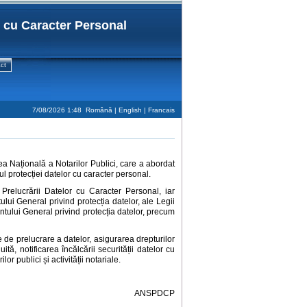
r cu Caracter Personal
ct
7/08/2026 1:48
Română |
English
|
Francais
 Națională a Notarilor Publici, care a abordat
ul protecției datelor cu caracter personal.
relucrării Datelor cu Caracter Personal, iar
ului General privind protecția datelor, ale Legii
tului General privind protecția datelor, precum
le de prelucrare a datelor, asigurarea drepturilor
ită, notificarea încălcării securității datelor cu
r publici și activității notariale.
ANSPDCP