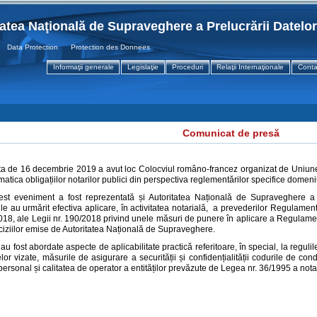
tatea Naţională de Supraveghere a Prelucrării Datelo
ta Protection Protection des Donnees
Informaţii generale
Legislaţie
Proceduri
Relaţii Internaţionale
Conta
Comunicat de presă
a de 16 decembrie 2019 a avut loc Colocviul româno-francez organizat de Uniunea
matica obligațiilor notarilor publici din perspectiva reglementărilor specifice domeni
st eveniment a fost reprezentată și Autoritatea Națională de Supraveghere a P
le au urmărit efectiva aplicare, în activitatea notarială, a prevederilor Regulament
018, ale Legii nr. 190/2018 privind unele măsuri de punere în aplicare a Regulamen
ciziilor emise de Autoritatea Națională de Supraveghere.
, au fost abordate aspecte de aplicabilitate practică referitoare, în special, la reguli
or vizate, măsurile de asigurare a securității și confidențialității codurile de condu
personal și calitatea de operator a entităților prevăzute de Legea nr. 36/1995 a notarilo