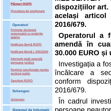
Plângeri RGPD
dispozițiilor art. 
Procedura de soluționare
același artico
2016/679.
Operatori
Formular declarare
Operatorul a f
responsabil cu protecția
datelor
amendă în cuan
Notificare Breșă RGPD
30.000 EURO și 
Notificare Breșă L.506/2004
Informații plată amendă
Investigația a f
persoane juridice
Regimul sancționator pentru
încălcare a sec
sectorul public
conform dispozi
Sancțiuni RGPD
2016/679.
Schengen
În cadrul invest
Schengen
persoane neautor
Sistemul de Informatii