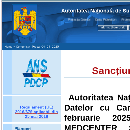
Autoritatea Naţională de Su
Protecţia Datelor Data Protection Protectio
Informaţii generale
Home
» Comunicat_Presa_04_04_2025
Sancțiu
Autoritatea Na
Datelor cu Car
Regulament (UE)
2016/679
aplicabil din
februarie 202
25 mai 2018
MEDCENTER S
Plângeri