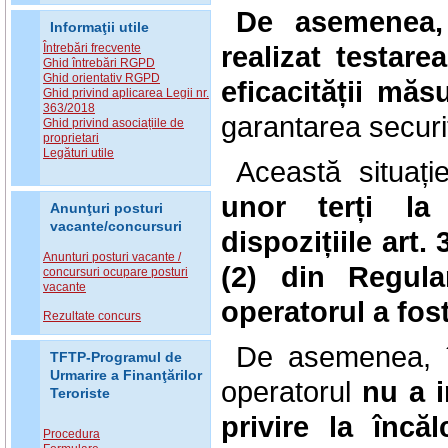
De asemenea,
Informaţii utile
realizat
testare
Întrebări frecvente
Ghid întrebări RGPD
Ghid orientativ RGPD
eficacității măs
Ghid privind aplicarea Legii nr.
363/2018
garantarea securită
Ghid privind asociațiile de
proprietari
Legături utile
Această situaț
unor terți la 
Anunţuri posturi
vacante/concursuri
dispozițiile art. 3
Anunturi posturi vacante /
(2) din Regula
concursuri ocupare posturi
vacante
operatorul a fos
Rezultate concurs
De asemenea, în
TFTP-Programul de
Urmarire a Finanţărilor
operatorul
nu a i
Teroriste
privire la încă
Procedura