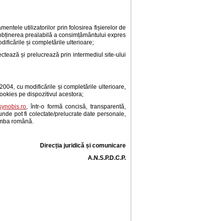
ntele utilizatorilor prin folosirea fișierelor de
d obținerea prealabilă a consimțământului expres
dificările și completările ulterioare;
tează și prelucrează prin intermediul site-ului
004, cu modificările și completările ulterioare,
cookies pe dispozitivul acestora;
ynobis.ro
, într-o formă concisă, transparentă,
e unde pot fi colectate/prelucrate date personale,
limba română.
Direcția juridică și comunicare
A.N.S.P.D.C.P.