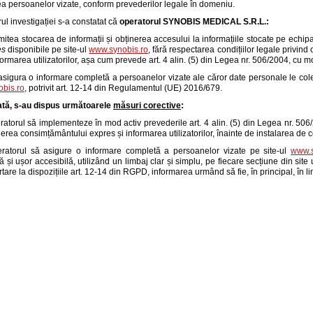
a persoanelor vizate, conform prevederilor legale în domeniu.
rul investigației s-a constatat că
operatorul
SYNOBIS MEDICAL S.R.L.
:
itea stocarea de informații și obținerea accesului la informațiile stocate pe echipame
es
disponibile pe site-ul
www.synobis.ro
, fără respectarea condițiilor legale privin
nformarea utilizatorilor, așa cum prevede art. 4 alin. (5) din Legea nr. 506/2004, cu mo
asigura o informare completă a persoanelor vizate ale căror date personale le colec
bis.ro
, potrivit art. 12-14 din Regulamentul (UE) 2016/679.
ată, s-au dispus următoarele
măsuri corective
:
ratorul să implementeze în mod activ prevederile art. 4 alin. (5) din Legea nr. 506/2
nerea consimțământului expres și informarea utilizatorilor, înainte de instalarea de 
ratorul să asigure o informare completă a persoanelor vizate pe site-ul
www.s
ilă și ușor accesibilă, utilizând un limbaj clar și simplu, pe fiecare secțiune din sit
rtare la dispozițiile art. 12-14 din RGPD, informarea urmând să fie, în principal, în 