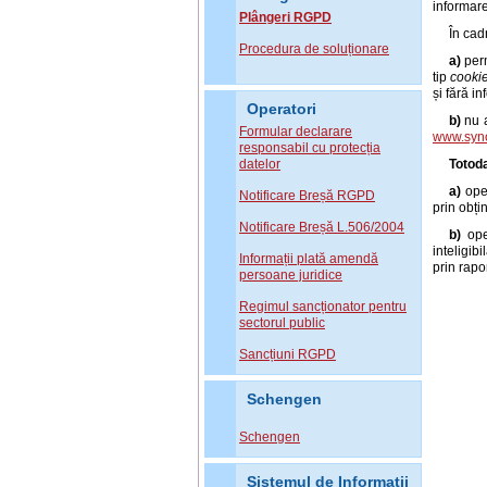
informare
Plângeri RGPD
În cad
Procedura de soluționare
a)
perm
tip
cooki
și fără i
Operatori
b)
nu 
Formular declarare
www.syno
responsabil cu protecția
datelor
Totod
a)
ope
Notificare Breșă RGPD
prin obți
Notificare Breșă L.506/2004
b)
ope
inteligib
Informații plată amendă
prin rapo
persoane juridice
Regimul sancționator pentru
sectorul public
Sancțiuni RGPD
Schengen
Schengen
Sistemul de Informatii