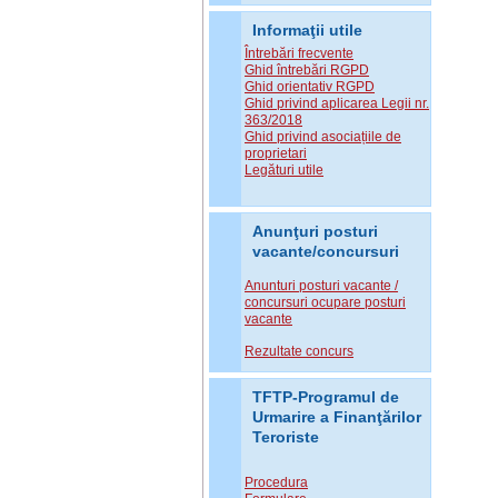
Informaţii utile
Întrebări frecvente
Ghid întrebări RGPD
Ghid orientativ RGPD
Ghid privind aplicarea Legii nr.
363/2018
Ghid privind asociațiile de
proprietari
Legături utile
Anunţuri posturi
vacante/concursuri
Anunturi posturi vacante /
concursuri ocupare posturi
vacante
Rezultate concurs
TFTP-Programul de
Urmarire a Finanţărilor
Teroriste
Procedura