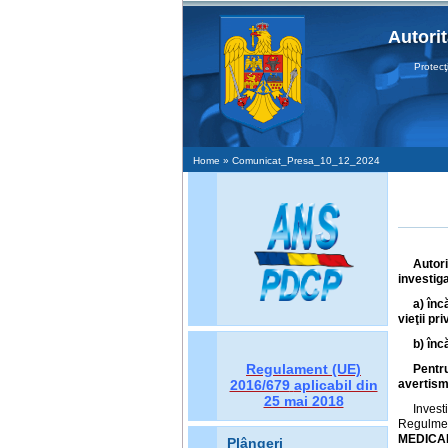
Autori
Protecţia D
Home
» Comunicat_Presa_10_12_2024
Autor
investiga
a) înc
vieţii pr
b) înc
Regulament (UE)
Pentr
2016/679
aplicabil din
avertism
25 mai 2018
Invest
Regulmen
MEDICAL
Plângeri