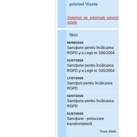
privind Vizele
Sistemul de informaţii privind
vizele
Stiri
06/08/2026
Sanc
ţ
iune pentru încălcarea
RGPD
i a Legii nr. 506/2004
ş
31/07/2026
Sanc
ţ
iune pentru încălcarea
RGPD
i a Legii nr. 506/2004
ş
17/07/2026
Sanc
ţ
iuni pentru încălcarea
RGPD
02/07/2026
Sanc
ţ
iune pentru încălcarea
RGPD
01/07/2026
Sanc
ţ
iune - prelucrare
transfrontalieră
Toate Stirile