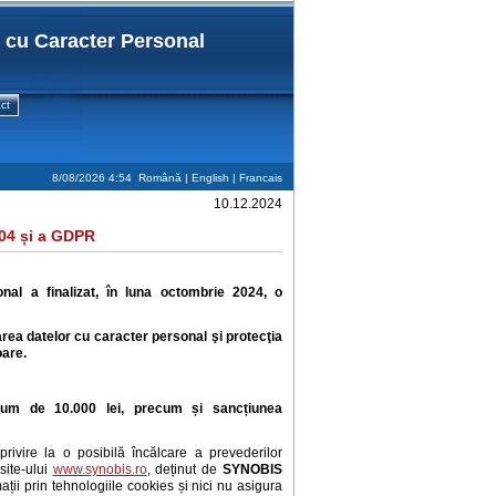
r cu Caracter Personal
ct
8/08/2026 4:54
Română |
English
|
Francais
10.12.2024
004 și a GDPR
nal a finalizat, în luna octombrie 2024, o
crarea datelor cu caracter personal şi protecţia
oare.
tum de 10.000 lei, precum și
sancțiunea
rivire la o posibilă încălcare a prevederilor
site-ului
www.synobis.ro
, deținut de
SYNOBIS
ații prin tehnologiile cookies și nici nu asigura