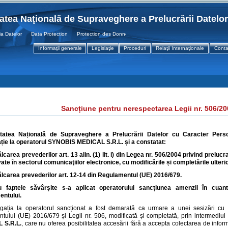
tatea Naţională de Supraveghere a Prelucrării Datelo
atelor Data Protection Protection des Donnees
Informaţii generale
Legislaţie
Proceduri
Relaţii Internaţionale
Conta
Sancțiune pentru nerespectarea Legii nr. 506/2
itatea Națională de Supraveghere a Prelucrării Datelor cu Caracter Perso
ție la operatorul
SYNOBIS MEDICAL S.R.L.
și a constatat:
ălcarea prevederilor
art.
13 alin. (1) lit. i) din Legea nr. 506/2004 privind prelu
ivate în sectorul comunicaţiilor electronice, cu modificările și completările ulteri
ălcarea prevederilor art. 12-14
din
Regulamentul (UE) 2016/679.
u faptele săvârșite s-a aplicat operatorului sancțiunea
amenzii în cuan
entului.
igația la operatorul sancționat a fost demarată ca urmare a unei sesizări cu p
tului (UE) 2016/679 și Legii nr. 506, modificată și completată, prin intermediul 
 S.R.L.
, care nu oferea posibilitatea accesării fără a accepta colectarea de inform