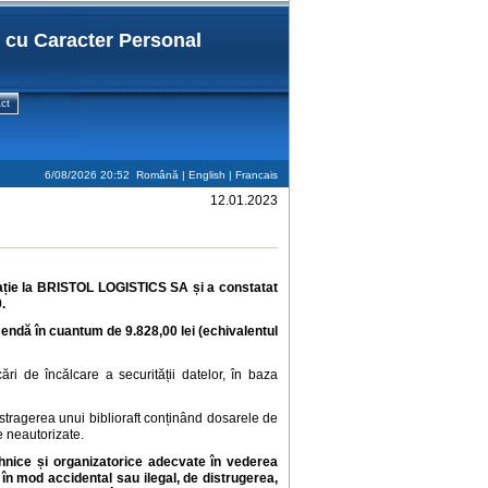
r cu Caracter Personal
ct
6/08/2026 20:52
Română |
English
|
Francais
12.01.2023
ție la
BRISTOL LOGISTICS SA
și a constatat
.
amendă în cuantum de
9.828,00 lei (echivalentul
ri de încălcare a securității datelor, în baza
sustragerea unui biblioraft conținând dosarele de
 neautorizate.
hnice și organizatorice adecvate în vederea
, în mod accidental sau ilegal, de distrugerea,