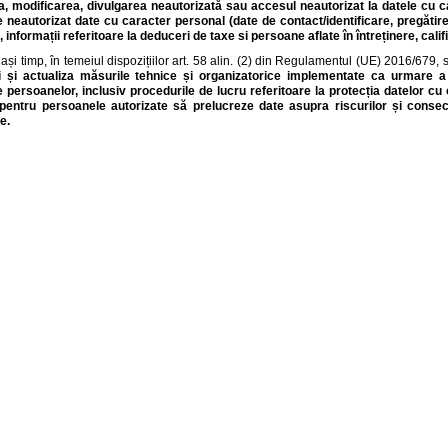
a, modificarea, divulgarea neautorizată sau accesul neautorizat la datele cu 
 neautorizat date cu caracter personal (date de contact/identificare, pregătire
 informații referitoare la deduceri de taxe si persoane aflate în întreținere, cali
lași timp, în temeiul dispozițiilor art. 58 alin. (2) din Regulamentul (UE) 2016/679, 
i și actualiza măsurile tehnice și organizatorice implementate ca urmare a e
ile persoanelor, inclusiv procedurile de lucru referitoare la protecția datelor c
i pentru persoanele autorizate să prelucreze date asupra riscurilor și consec
e.