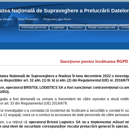
tatea Naţională de Supraveghere a Prelucrării Datelo
atelor Data Protection Protection des Donnees
Informaţii generale
Legislaţie
Proceduri
Relaţii Internaţionale
Conta
Sancțiune pentru încălcarea RGPD
tatea Națională de Supraveghere a finalizat în luna decembrie 2022 o investiga
a dispozițiilor
art. 32 alin. (1) lit. b) și alin. (2) din
Regulamentul (UE) nr. 2016/679
are, operatorul BRISTOL LOGISTICS SA a fost sancționat contravențional cu 
EURO).
igația a fost demarată ca urmare a transmiterii de către operator a două notifică
ilor art. 33 din Regulamentul (UE) 2016/679.
rul investigației s-a constatat că incidentul de încălcare a securității a constat în 
 a 12 angajați, ceea ce a condus la accesarea de date personale de către persoane
re, s-a reținut că
operatorul
Bristol Logistics SA
nu a implementat măsuri te
i unui nivel de securitate corespunzător riscului prelucrării generat în special