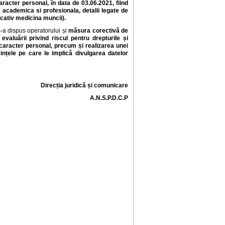
caracter personal,
în data de 03.06.2021,
fiind
 academica si profesionala, detalii legate de
ficativ medicina muncii)
.
s-a dispus operatorului și
măsura corectivă
de
valuării privind riscul pentru drepturile și
u caracter personal, precum și realizarea unei
ințele pe care le implică divulgarea datelor
Direcția juridică și comunicare
A.N.S.P.D.C.P