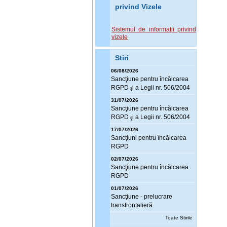
privind Vizele
Sistemul de informaţii privind
vizele
Stiri
06/08/2026
Sanc
ţ
iune pentru încălcarea
RGPD
i a Legii nr. 506/2004
ş
31/07/2026
Sanc
ţ
iune pentru încălcarea
RGPD
i a Legii nr. 506/2004
ş
17/07/2026
Sanc
ţ
iuni pentru încălcarea
RGPD
02/07/2026
Sanc
ţ
iune pentru încălcarea
RGPD
01/07/2026
Sanc
ţ
iune - prelucrare
transfrontalieră
Toate Stirile