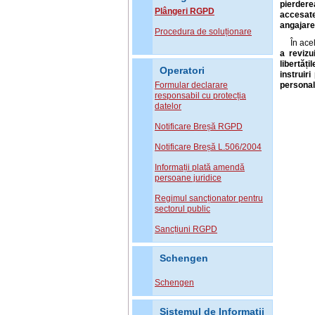
pierdere
Plângeri RGPD
accesate
angajare,
Procedura de soluționare
În ace
a
revizu
libertăț
Operatori
instruir
Formular declarare
personal
responsabil cu protecția
datelor
Notificare Breșă RGPD
Notificare Breșă L.506/2004
Informații plată amendă
persoane juridice
Regimul sancționator pentru
sectorul public
Sancțiuni RGPD
Schengen
Schengen
Sistemul de Informatii