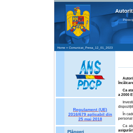
Autori
Protecţia D
Home
» Comunicat_Presa_12_01_2023
Autori
încălcare
Ca at
a 2000 
Invest
dispoziți
Regulament (UE)
2016/679
aplicabil din
În cad
personal
25 mai 2018
Ca ata
asigurări
Plângeri