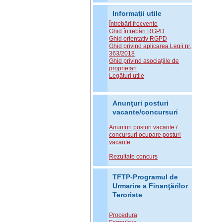
Informaţii utile
Întrebări frecvente
Ghid întrebări RGPD
Ghid orientativ RGPD
Ghid privind aplicarea Legii nr.
363/2018
Ghid privind asociațiile de
proprietari
Legături utile
Anunţuri posturi
vacante/concursuri
Anunturi posturi vacante /
concursuri ocupare posturi
vacante
Rezultate concurs
TFTP-Programul de
Urmarire a Finanţărilor
Teroriste
Procedura