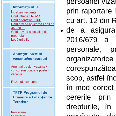
persoanei vizat
Informaţii utile
prin raportare l
Întrebări frecvente
Ghid întrebări RGPD
cu art. 12 din
Ghid orientativ RGPD
Ghid privind aplicarea Legii nr.
de a asigura
363/2018
Ghid privind asociațiile de
proprietari
2016/679 a o
Legături utile
personale, p
Anunţuri posturi
organizatorice 
vacante/concursuri
corespunzăto
Anunturi posturi vacante /
concursuri ocupare posturi
vacante
scop, astfel în
Rezultate concurs
în mod corect
TFTP-Programul de
cererile prin
Urmarire a Finanţărilor
Teroriste
drepturile, în
Procedura