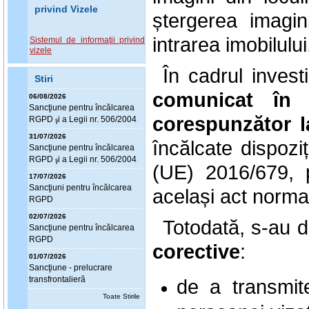
privind Vizele
ștergerea imagin
intrarea imobilului
Sistemul de informaţii privind
vizele
În cadrul invest
Stiri
comunicat în 
06/08/2026
Sanc
ţ
iune pentru încălcarea
corespunzător l
RGPD
i a Legii nr. 506/2004
ş
31/07/2026
încălcate dispoziț
Sanc
ţ
iune pentru încălcarea
RGPD
i a Legii nr. 506/2004
ş
(UE) 2016/679, p
17/07/2026
Sanc
ţ
iuni pentru încălcarea
același act norma
RGPD
02/07/2026
Totodată, s-au d
Sanc
ţ
iune pentru încălcarea
RGPD
corective
:
01/07/2026
Sanc
ţ
iune - prelucrare
transfrontalieră
de a transmit
Toate Stirile