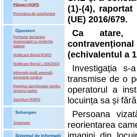
Plângeri RGPD
(1)-(4), raporta
Procedura de soluționare
(UE) 2016/679.
Ca atare, 
Operatori
Formular declarare
contravențional
responsabil cu protecția
datelor
(echivalentul a 
Notificare Breșă RGPD
Notificare Breșă L.506/2004
Investigația s
Informații plată amendă
transmise de o p
persoane juridice
Regimul sancționator pentru
operatorul a ins
sectorul public
locuința sa și făr
Sancțiuni RGPD
Persoana vizată
Schengen
reorientarea camer
Schengen
imagini din locui
Sistemul de Informatii