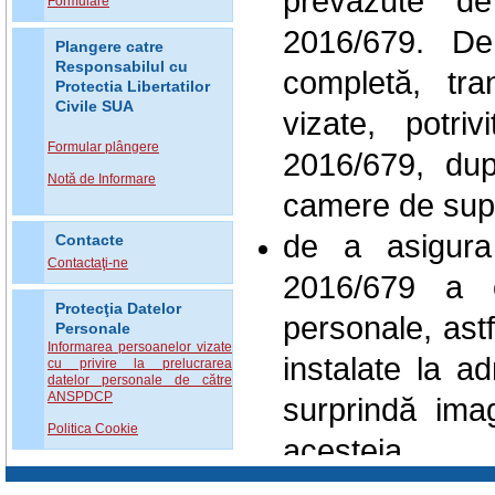
prevăzute d
Formulare
2016/679. D
Plangere catre
Responsabilul cu
completă, tra
Protectia Libertatilor
Civile SUA
vizate, potri
Formular plângere
2016/679, dup
Notă de Informare
camere de sup
de a asigura
Contacte
Contactaţi-ne
2016/679 a o
Protecţia Datelor
personale, ast
Personale
Informarea persoanelor vizate
instalate la a
cu privire la prelucrarea
datelor personale de către
ANSPDCP
surprindă ima
Politica Cookie
acesteia.