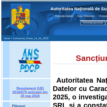
Autoritatea Naţională de Su
Protecţia Datelor Data Protection Protection 
Informaţii generale
Home
» Comunicat_Presa_14_04_2025
Sancțiu
Autoritatea Na
Datelor cu Carac
Regulament (UE)
2016/679
aplicabil din
2025, o investig
25 mai 2018
SRL și a constata
Plângeri