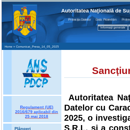
Autoritatea Naţională de Su
Protecţia Datelor Data Protection Protectio
Informaţii generale
Home
» Comunicat_Presa_14_05_2025
Sancțiu
Autoritatea Na
Datelor cu Caract
Regulament (UE)
2016/679
aplicabil din
2025, o investig
25 mai 2018
S.R.L.
și a cons
Plângeri