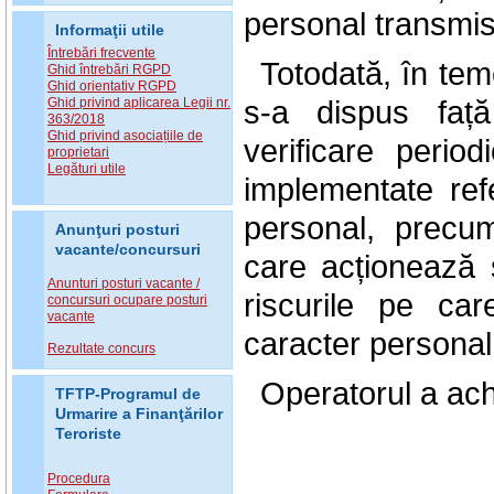
personal transmise
Informaţii utile
Întrebări frecvente
Totodată, în teme
Ghid întrebări RGPD
Ghid orientativ RGPD
s-a dispus fa
Ghid privind aplicarea Legii nr.
363/2018
Ghid privind asociațiile de
verificare perio
proprietari
Legături utile
implementate refe
personal, precum
Anunţuri posturi
vacante/concursuri
care acționează s
Anunturi posturi vacante /
riscurile pe ca
concursuri ocupare posturi
vacante
caracter personal
Rezultate concurs
Operatorul a ach
TFTP-Programul de
Urmarire a Finanţărilor
Teroriste
Procedura