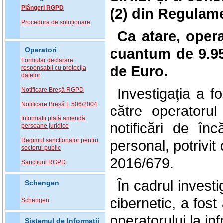
Plângeri RGPD
(2)
din
Regulame
Procedura de soluționare
Ca atare, oper
cuantum de
9.9
Operatori
Formular declarare
de Euro
.
responsabil cu protecția
datelor
Investigația a f
Notificare Breșă RGPD
Notificare Breșă L.506/2004
către operator
Informații plată amendă
notificări de înc
persoane juridice
Regimul sancționator pentru
personal, potrivit
sectorul public
2016/679.
Sancțiuni RGPD
În cadrul investi
Schengen
cibernetic, a fost
Schengen
operatorului la in
Sistemul de Informatii