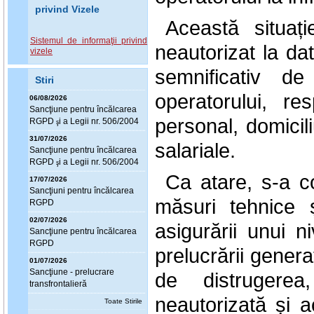
privind Vizele
Această situaț
Sistemul de informaţii privind
neautorizat la da
vizele
semnificativ de 
Stiri
operatorului, r
06/08/2026
Sanc
ţ
iune pentru încălcarea
personal, domicili
RGPD
i a Legii nr. 506/2004
ş
31/07/2026
salariale.
Sanc
ţ
iune pentru încălcarea
RGPD
i a Legii nr. 506/2004
ş
Ca atare, s-a c
17/07/2026
Sanc
ţ
iuni pentru încălcarea
măsuri tehnice 
RGPD
02/07/2026
asigurării unui n
Sanc
ţ
iune pentru încălcarea
RGPD
prelucrării genera
01/07/2026
Sanc
ţ
iune - prelucrare
de distrugerea,
transfrontalieră
neautorizată și a
Toate Stirile