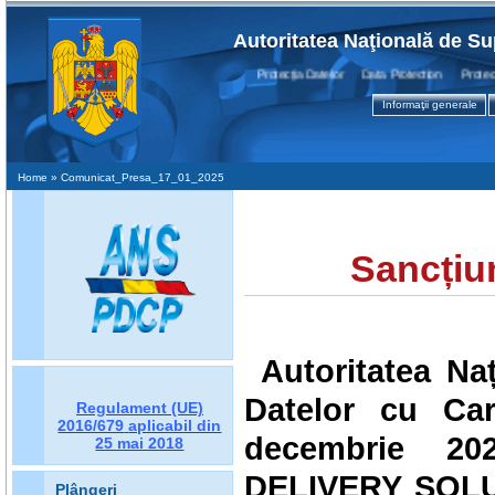
Autoritatea Naţională de Su
Protecţia Datelor Data Protection Protection
Informaţii generale
Home
» Comunicat_Presa_17_01_2025
Sancțiu
Autoritatea Na
Datelor cu Car
Regulament (UE)
2016/679
aplicabil din
decembrie 202
25 mai 2018
DELIVERY SOLU
Plângeri