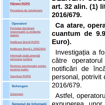
Plângeri RGPD
art.
32 alin. (1) li
Procedura de soluționare
2016/679
.
Ca atare, oper
Operatori
Formular declarare
cuantum de 9.9
responsabil cu protecția
datelor
Euro).
Notificare Breșă RGPD
Notificare Breșă L.506/2004
Investigația a f
Informații plată amendă
către operator
persoane juridice
Regimul sancționator pentru
notificări de înc
sectorul public
personal, potrivit
Sancțiuni RGPD
2016/679.
Schengen
Astfel, operator
Schengen
expunerea unor 
Sistemul de Informatii