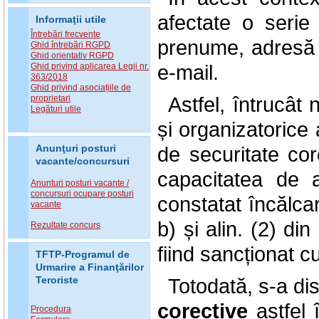
afectate o seri
Informaţii utile
Întrebări frecvente
prenume, adresă 
Ghid întrebări RGPD
Ghid orientativ RGPD
e-mail.
Ghid privind aplicarea Legii nr.
363/2018
Ghid privind asociațiile de
Astfel, întrucât
proprietari
Legături utile
și organizatorice 
de securitate cor
Anunţuri posturi
vacante/concursuri
capacitatea de a
Anunturi posturi vacante /
concursuri ocupare posturi
constatat încălcare
vacante
b) și alin. (2) d
Rezultate concurs
fiind sancționat 
TFTP-Programul de
Urmarire a Finanţărilor
Totodată, s-a di
Teroriste
corective
astfel 
Procedura