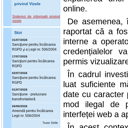
privind Vizele
online.
Sistemul de informaţii privind
De asemenea, în 
vizele
raportat că a fos
Stiri
interne a operat
31/07/2026
Sanc
ţ
iune pentru încălcarea
credențialelor 
RGPD
i a Legii nr. 506/2004
ş
17/07/2026
permis vizualizar
Sanc
ţ
iuni pentru încălcarea
RGPD
În cadrul invest
02/07/2026
Sanc
ţ
iune pentru încălcarea
luat suficiente 
RGPD
01/07/2026
date cu caracter 
Sanc
ţ
iune - prelucrare
transfrontalieră
mod ilegal de p
26/06/2026
Amendă pentru încălcarea
interfeței web a ap
Legii nr. 506/2004
Toate Stirile
În acest conte