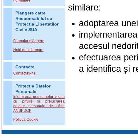
Formulare
similare:
Plangere catre
Responsabilul cu
adoptarea unei p
Protectia Libertatilor
Civile SUA
implementarea
Formular plângere
accesul nedorit
Notă de Informare
efectuarea peri
a identifica și 
Contacte
Contactaţi-ne
Protecţia Datelor
Personale
Informarea persoanelor vizate
cu privire la prelucrarea
datelor personale de către
ANSPDCP
Politica Cookie