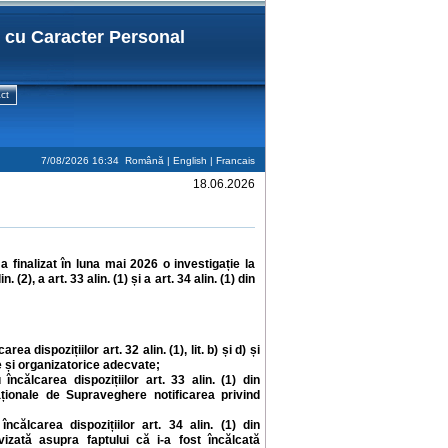
r cu Caracter Personal
ct
7/08/2026 16:34
Română |
English
|
Francais
18.06.2026
finalizat în luna mai 2026 o investigație la
 (2), a art. 33 alin. (1) și a art. 34 alin. (1) din
dispozițiilor art. 32 alin. (1), lit. b) și d) și
e și organizatorice adecvate;
ncălcarea dispozițiilor art. 33 alin. (1) din
ționale de Supraveghere notificarea privind
încălcarea dispozițiilor art. 34 alin. (1)
din
zată asupra faptului că i-a fost încălcată