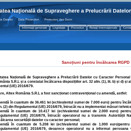
tatea Naţională de Supraveghere a Prelucrării Datelo
atelor Data Protection Protection des Donnees
Informaţii generale
Legislaţie
Proceduri
Relaţii Internaţionale
Conta
Sancțiuni pentru încălcarea RGPD
tatea Națională de Supraveghere a Prelucrării Datelor cu Caracter Personal a 
nia S.R.L și a constatat încălcarea dispozițiilor art. 32 alin. (1), lit. b) și d) și alin.
ntul (UE) 2016/679.
are,
Altex România S.R.L a fost sancționat contravențional cu amendă, astfel:
endă în cuantum de 36.461 lei (echivalentul sumei de 7.000 euro) pentru încălcarea 
in. (2) din Regulamentul (UE) 2016/679, întrucât nu a implementat măsuri tehnic
endă în cuantum de 10.417
lei (echivalentul sumei de 2.000 euro) pentru î
gulamentul (UE) 2016/679, întrucât operatorul nu a transmis Autorității Na
călcarea securității datelor cu caracter personal
;
endă în cuantum de 5.208
lei (echivalentul sumei de 1.000 euro)
pentru 
gulamentul (UE) 2016/679, deoarece operatorul nu a informat persoana vi