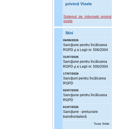
privind Vizele
Sistemul de informaţii privind
vizele
Stiri
06/08/2026
Sanc
ţ
iune pentru încălcarea
RGPD
i a Legii nr. 506/2004
ş
31/07/2026
Sanc
ţ
iune pentru încălcarea
RGPD
i a Legii nr. 506/2004
ş
17/07/2026
Sanc
ţ
iuni pentru încălcarea
RGPD
02/07/2026
Sanc
ţ
iune pentru încălcarea
RGPD
01/07/2026
Sanc
ţ
iune - prelucrare
transfrontalieră
Toate Stirile