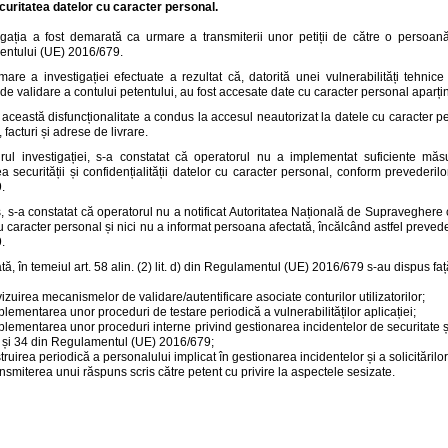
curitatea datelor cu caracter personal.
igația a fost demarată ca urmare a transmiterii unor petiții de către o persoană
ntului (UE) 2016/679.
are a investigației efectuate a rezultat că, datorită unei vulnerabilități tehnice
de validare a contului petentului, au fost accesate date cu caracter personal aparț
, această disfuncționalitate a condus la accesul neautorizat la datele cu caracter 
facturi și adrese de livrare.
rul investigației, s-a constatat că operatorul nu a implementat suficiente măs
a securității și confidențialității datelor cu caracter personal, conform prevederil
.
s, s-a constatat că operatorul nu a notificat Autoritatea Națională de Supraveghere cu
u caracter personal și nici nu a informat persoana afectată, încălcând astfel prevede
.
tă, în temeiul art. 58 alin. (2) lit. d) din Regulamentul (UE) 2016/679 s-au dispus f
vizuirea mecanismelor de validare/autentificare asociate conturilor utilizatorilor;
plementarea unor proceduri de testare periodică a vulnerabilităților aplicației;
plementarea unor proceduri interne privind gestionarea incidentelor de securitate și 
 și 34 din Regulamentul (UE) 2016/679;
struirea periodică a personalului implicat în gestionarea incidentelor și a solicitărilo
ansmiterea unui răspuns scris către petent cu privire la aspectele sesizate.