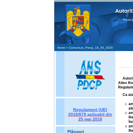
Autori
Protecţia D
Home
» Comunicat_Presa_18_06_2026
Autori
Altex Româ
Regulame
Ca at
am
al
Regulament (UE)
am
2016/679
aplicabil din
Re
25 mai 2018
în
am
Re
Plângeri