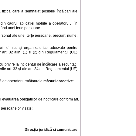
 fizică care a semnalat posibile încălcări ale
 din cadrul aplicației mobile a operatorului în
inând unei terțe persoane.
personal ale unei terțe persoane, precum: nume,
uri tehnice și organizatorice adecvate pentru
or art. 32 alin. (1) și (2) din Regulamentul (UE)
 privire la incidentul de încălcare a securității
rile art. 33 și ale art. 34 din Regulamentul (UE)
ață de operator următoarele
măsuri corective
:
evaluarea obligațiilor de notificare conform art.
r persoanelor vizate;
Direcția juridică și comunicare