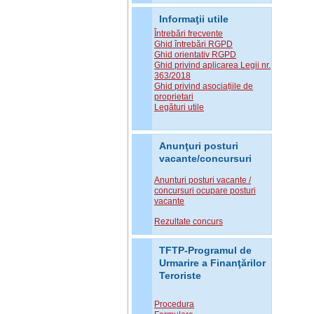
Informaţii utile
Întrebări frecvente
Ghid întrebări RGPD
Ghid orientativ RGPD
Ghid privind aplicarea Legii nr.
363/2018
Ghid privind asociațiile de
proprietari
Legături utile
Anunţuri posturi
vacante/concursuri
Anunturi posturi vacante /
concursuri ocupare posturi
vacante
Rezultate concurs
TFTP-Programul de
Urmarire a Finanţărilor
Teroriste
Procedura