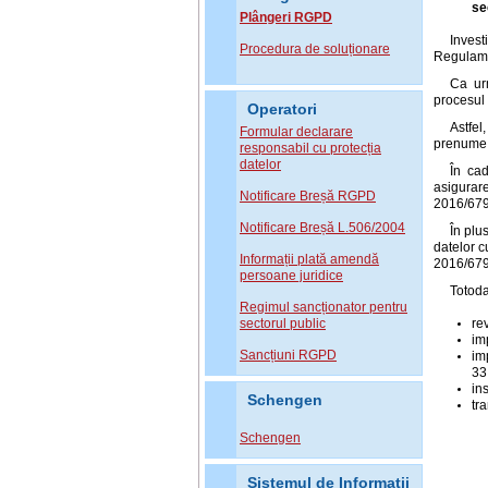
se
Plângeri RGPD
Invest
Procedura de soluționare
Regulame
Ca urm
procesul 
Operatori
Astfel
Formular declarare
prenume, 
responsabil cu protecția
datelor
În cad
asigurare
Notificare Breșă RGPD
2016/679
Notificare Breșă L.506/2004
În plu
datelor c
Informații plată amendă
2016/679
persoane juridice
Totoda
Regimul sancționator pentru
sectorul public
re
im
Sancțiuni RGPD
im
33
in
Schengen
tr
Schengen
Sistemul de Informatii