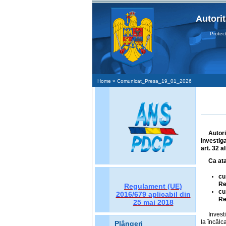
Autori
Protecţia
Home
» Comunicat_Presa_19_01_2026
Autor
investiga
art. 32 a
Ca ata
cu
Re
Regulament (UE)
cu
2016/679
aplicabil din
Re
25 mai 2018
Invest
la încălc
Plângeri