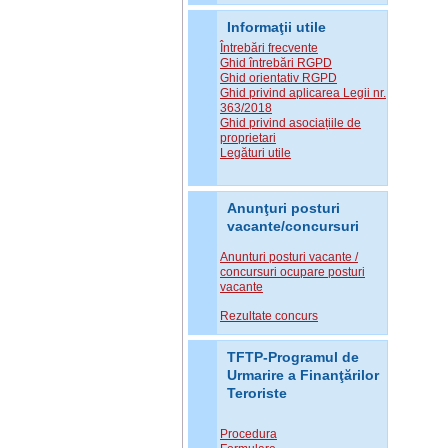
Informaţii utile
Întrebări frecvente
Ghid întrebări RGPD
Ghid orientativ RGPD
Ghid privind aplicarea Legii nr.
363/2018
Ghid privind asociațiile de
proprietari
Legături utile
Anunţuri posturi
vacante/concursuri
Anunturi posturi vacante /
concursuri ocupare posturi
vacante
Rezultate concurs
TFTP-Programul de
Urmarire a Finanţărilor
Teroriste
Procedura