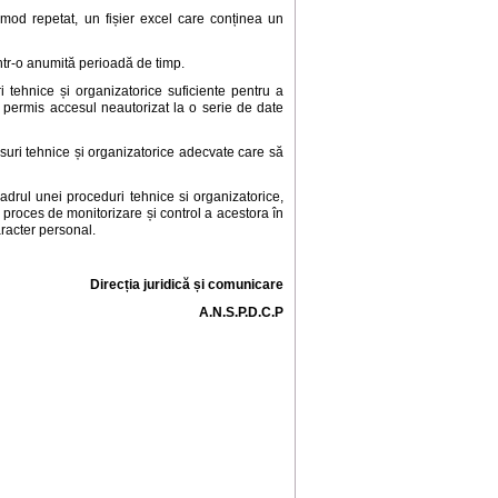
 în mod repetat, un fișier excel care conținea un
dintr-o anumită perioadă de timp.
 tehnice și organizatorice suficiente pentru a
 a permis accesul neautorizat la o serie de date
suri tehnice și organizatorice adecvate care să
drul unei proceduri tehnice si organizatorice,
i proces de monitorizare și control a acestora în
aracter personal.
Direcția juridică și comunicare
A.N.S.P.D.C.P