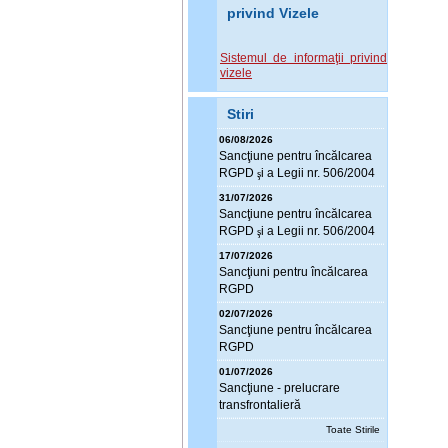
privind Vizele
Sistemul de informaţii privind
vizele
Stiri
06/08/2026
Sanc
ţ
iune pentru încălcarea
RGPD
i a Legii nr. 506/2004
ş
31/07/2026
Sanc
ţ
iune pentru încălcarea
RGPD
i a Legii nr. 506/2004
ş
17/07/2026
Sanc
ţ
iuni pentru încălcarea
RGPD
02/07/2026
Sanc
ţ
iune pentru încălcarea
RGPD
01/07/2026
Sanc
ţ
iune - prelucrare
transfrontalieră
Toate Stirile