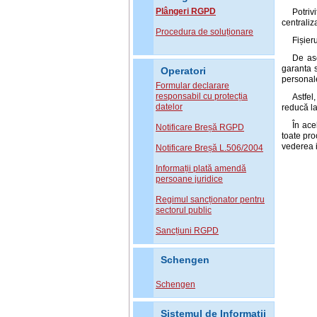
Plângeri RGPD
Potriv
centraliz
Procedura de soluționare
Fișier
De ase
garanta s
Operatori
personale
Formular declarare
responsabil cu protecția
Astfel
datelor
reducă la
În ace
Notificare Breșă RGPD
toate pro
vederea i
Notificare Breșă L.506/2004
Informații plată amendă
persoane juridice
Regimul sancționator pentru
sectorul public
Sancțiuni RGPD
Schengen
Schengen
Sistemul de Informatii