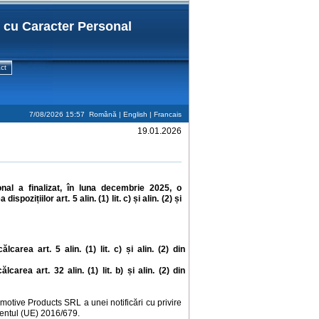
r cu Caracter Personal
ct
7/08/2026 15:57
Română |
English
|
Francais
19.01.2026
al a finalizat,
în luna
decembrie 2025
, o
ea
dispozițiilor art. 5 alin. (1) lit. c) și alin. (2) și
ncălcarea
art. 5 alin. (1) lit. c) și alin. (2) din
carea art. 32 alin. (1) lit. b) și alin. (2) din
motive Products SRL a unei notificări cu privire
amentul (UE) 2016/679.