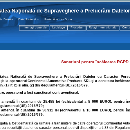
tatea Naţională de Supraveghere a Prelucrării Datelo
 Datelor Data Protection Protection des Donnees
Informaţii generale
Legislaţie
Proceduri
Relaţii Internaţionale
Conta
Sancțiuni pentru încălcarea RGPD
itatea Națională de Supraveghere a Prelucrării Datelor cu Caracter Person
ție la operatorul
Continental Automotive Products SRL
și a constatat încălcar
lin. (1) lit. b) și alin. (2) din Regulamentul (UE) 2016/679.
re, operatorul a fost sancționat contravențional:
 amendă în cuantum de
25.455
lei (echivalentul a 5 000 EURO), pentru î
gulamentul (UE) 2016/679;
 amendă în cuantum de
50.911
lei (echivalentul a 10 000 EURO), pentru încăl
gulamentul (UE) 2016/679.
igația a fost demarată ca urmare a transmiterii de către operatorul Continental Auto
area securității datelor cu caracter personal, potrivit dispozițiilor art. 33 din Regul