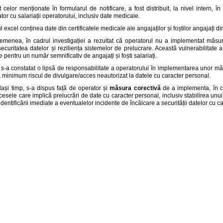
it celor menționate în formularul de notificare, a fost distribuit, la nivel intern,
ator cu salariații operatorului, inclusiv date medicale.
ul excel conținea date din certificatele medicale ale angajaților și foștilor angajați 
menea, în cadrul investigației a rezultat că operatorul nu a implementat măsuri
ecuritatea datelor și reziliența sistemelor de prelucrare. Această vulnerabilitate
 pentru un număr semnificativ de angajați și foști salariați.
, s-a constatat o lipsă de responsabilitate a operatorului în implementarea unor mă
 minimum riscul de divulgare/acces neautorizat la datele cu caracter personal.
lași timp, s-a dispus față de operator și
măsura corectivă
de a implementa, în ca
cesele care implică prelucrări de date cu caracter personal, inclusiv stabilirea unu
dentificării imediate a eventualelor incidente de încălcare a securității datelor cu c