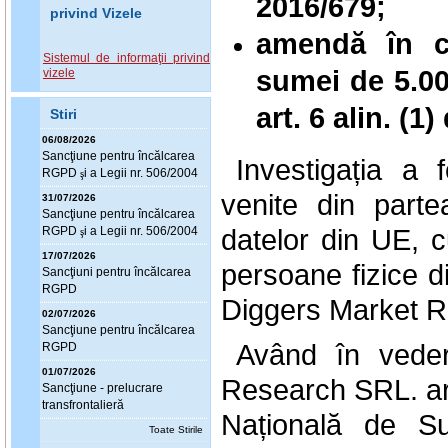
2016/679;
privind Vizele
amendă în c
Sistemul de informaţii privind
sumei de 5.00
vizele
art. 6 alin. (
Stiri
06/08/2026
Sanc
ţ
iune pentru încălcarea
Investigația a
RGPD
i a Legii nr. 506/2004
ş
venite din parte
31/07/2026
Sanc
ţ
iune pentru încălcarea
datelor din UE, c
RGPD
i a Legii nr. 506/2004
ş
17/07/2026
persoane fizice d
Sanc
ţ
iuni pentru încălcarea
RGPD
Diggers Market 
02/07/2026
Sanc
ţ
iune pentru încălcarea
Având în veder
RGPD
01/07/2026
Research SRL. are
Sanc
ţ
iune - prelucrare
transfrontalieră
Națională de Su
Toate Stirile