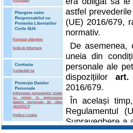
era obligat să l
Formulare
astfel prevederi
Plangere catre
Responsabilul cu
(UE) 2016/679, rap
Protectia Libertatilor
Civile SUA
normativ.
Formular plângere
De asemenea, op
Notă de Informare
uneia din condiții
personale ale pet
Contacte
Contactaţi-ne
dispozițiilor
art.
Protecţia Datelor
2016/679.
Personale
Informarea persoanelor vizate
În același timp,
cu privire la prelucrarea
datelor personale de către
ANSPDCP
Regulamentul (U
Politica Cookie
Supraveghere a a
a dispune măsur