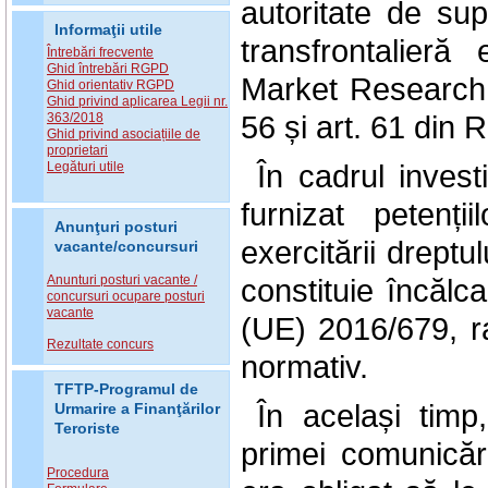
autoritate de su
Informaţii utile
transfrontalier
Întrebări frecvente
Ghid întrebări RGPD
Market Research 
Ghid orientativ RGPD
Ghid privind aplicarea Legii nr.
56 și art. 61 din
363/2018
Ghid privind asociațiile de
proprietari
În cadrul invest
Legături utile
furnizat petenț
Anunţuri posturi
exercitării drept
vacante/concursuri
constituie încălc
Anunturi posturi vacante /
concursuri ocupare posturi
vacante
(UE) 2016/679, rap
Rezultate concurs
normativ.
TFTP-Programul de
În același timp
Urmarire a Finanţărilor
Teroriste
primei comunicări
Procedura