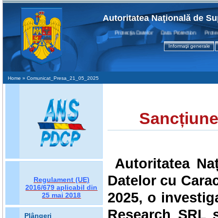
Autoritatea Naţională de Su
Protecţia Datelor Data Protection Protectio
Informaţii generale
Home
» Comunicat_Presa_21_05_2025
Sancțiune 
Autoritatea Na
Datelor cu Caract
Regulament (UE)
2016/679
aplicabil din
2025, o investig
25 mai 2018
Research SRL
ș
Plângeri