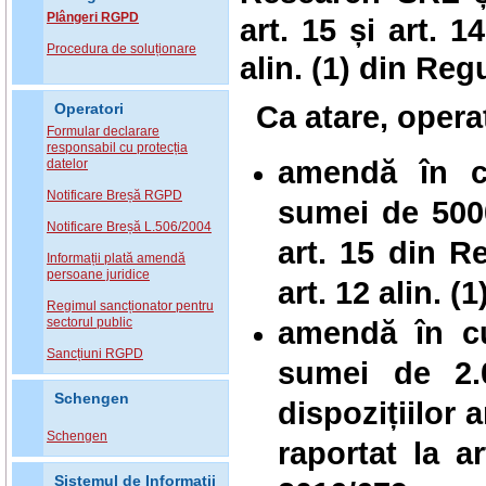
Plângeri RGPD
art. 15 și art. 14
Procedura de soluționare
alin. (1)
din Reg
Ca atare, opera
Operatori
Formular declarare
responsabil cu protecția
amendă în 
datelor
Notificare Breșă RGPD
sumei de 500
Notificare Breșă L.506/2004
art. 15 din R
Informații plată amendă
persoane juridice
art. 12 alin. 
Regimul sancționator pentru
amendă în cu
sectorul public
Sancțiuni RGPD
sumei de 2.
Schengen
dispozițiilor 
Schengen
raportat la a
Sistemul de Informatii