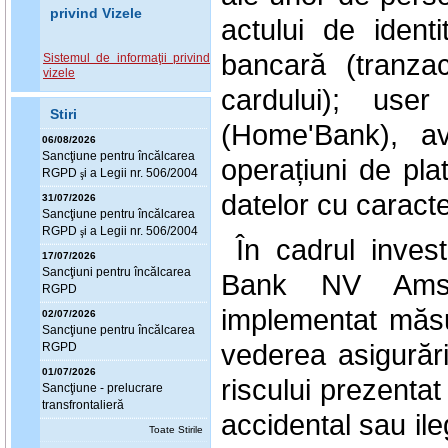
privind Vizele
actului de ident
bancară (tranzac
Sistemul de informaţii privind
vizele
cardului); use
Stiri
(Home'Bank), a
06/08/2026
Sanc
ţ
iune pentru încălcarea
operațiuni de pla
RGPD
i a Legii nr. 506/2004
ş
datelor cu caract
31/07/2026
Sanc
ţ
iune pentru încălcarea
RGPD
i a Legii nr. 506/2004
ş
În cadrul inves
17/07/2026
Sanc
ţ
iuni pentru încălcarea
Bank NV Amst
RGPD
implementat măsu
02/07/2026
Sanc
ţ
iune pentru încălcarea
vederea asigurări
RGPD
01/07/2026
riscului prezentat
Sanc
ţ
iune - prelucrare
transfrontalieră
accidental sau ile
Toate Stirile