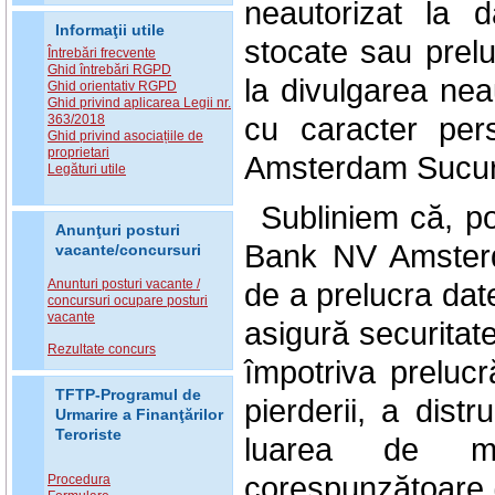
neautorizat la 
Informaţii utile
stocate sau prel
Întrebări frecvente
Ghid întrebări RGPD
la divulgarea nea
Ghid orientativ RGPD
Ghid privind aplicarea Legii nr.
cu caracter per
363/2018
Ghid privind asociațiile de
proprietari
Amsterdam Sucurs
Legături utile
Subliniem că, pot
Anunţuri posturi
Bank NV Amsterd
vacante/concursuri
Anunturi posturi vacante /
de a prelucra dat
concursuri ocupare posturi
vacante
asigură securitat
Rezultate concurs
împotriva prelucr
TFTP-Programul de
pierderii, a distr
Urmarire a Finanţărilor
Teroriste
luarea de mă
corespunzătoare ("
Procedura