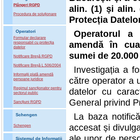
Plângeri RGPD
alin. (1) și alin.
Procedura de soluționare
Protecția Datelor
Operatorul a 
Operatori
Formular declarare
amendă în cu
responsabil cu protecția
datelor
sumei de 20.00
Notificare Breșă RGPD
Notificare Breșă L.506/2004
Investigația a f
Informații plată amendă
către operator a u
persoane juridice
Regimul sancționator pentru
datelor cu carac
sectorul public
General privind Pr
Sancțiuni RGPD
La baza notifică
Schengen
accesat și divulg
Schengen
ale unor de perso
Sistemul de Informatii