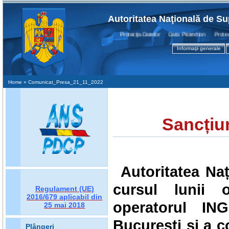
Autoritatea Naţională de Su
Protecţia Datelor Data Protection Protection
Informaţii generale
Home
» Comunicat_Presa_21_11_2022
Sancțiu
Autoritatea Na
cursul lunii 
Regulament (UE)
2016/679
aplicabil din
operatorul
IN
25 mai 2018
București
și a c
Plângeri