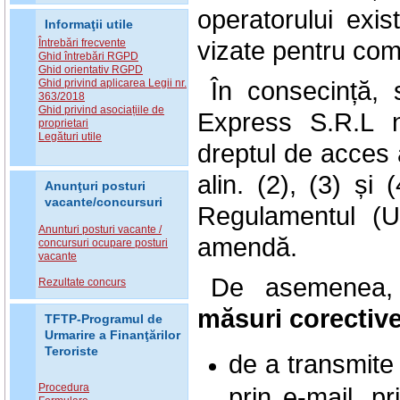
operatorului exi
Informaţii utile
vizate pentru com
Întrebări frecvente
Ghid întrebări RGPD
Ghid orientativ RGPD
În consecință, 
Ghid privind aplicarea Legii nr.
363/2018
Ghid privind asociațiile de
Express S.R.L 
proprietari
Legături utile
dreptul de acces a
alin. (2), (3) și 
Anunţuri posturi
vacante/concursuri
Regulamentul (U
Anunturi posturi vacante /
amendă.
concursuri ocupare posturi
vacante
De asemenea, 
Rezultate concurs
măsuri corectiv
TFTP-Programul de
Urmarire a Finanţărilor
Teroriste
de a transmite
Procedura
prin e-mail, p