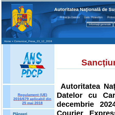
Autoritatea Naţională de Su
Protecţia Datelor Data Protection Protection
Informaţii generale
Home
» Comunicat_Presa_23_12_2024
Sancțiu
Autoritatea Na
Datelor cu Car
Regulament (UE)
2016/679
aplicabil din
decembrie 2024
25 mai 2018
Courier Expres
Plângeri