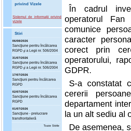
privind Vizele
În cadrul inve
operatorul Fan
Sistemul de informaţii privind
vizele
comunice persoa
Stiri
caracter person
06/08/2026
Sanc
ţ
iune pentru încălcarea
corect prin cer
RGPD
i a Legii nr. 506/2004
ş
operatorului, rap
31/07/2026
Sanc
ţ
iune pentru încălcarea
GDPR.
RGPD
i a Legii nr. 506/2004
ş
17/07/2026
Sanc
ţ
iuni pentru încălcarea
S-a constatat c
RGPD
cererii persoan
02/07/2026
Sanc
ţ
iune pentru încălcarea
departament inter
RGPD
01/07/2026
la un alt sediu al 
Sanc
ţ
iune - prelucrare
transfrontalieră
De asemenea, s-a
Toate Stirile