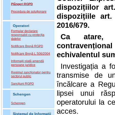
Plângeri RGPD
dispozițiilor
art
Procedura de soluționare
dispozițiile art.
2016/679.
Operatori
Formular declarare
Ca atare, 
responsabil cu protecția
datelor
contravențional
Notificare Breșă RGPD
echivalentul su
Notificare Breșă L.506/2004
Informații plată amendă
Investigația a 
persoane juridice
Regimul sancționator pentru
transmise de un
sectorul public
încălcare a Reg
Sancțiuni RGPD
lipsei unui ră
Schengen
operatorului la c
Schengen
acces.
Sistemul de Informatii