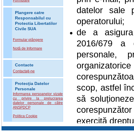
Formulare
datelor sale 
Plangere catre
Responsabilul cu
operatorului;
Protectia Libertatilor
Civile SUA
de a asigura
Formular plângere
2016/679 a o
Notă de Informare
personale, p
organizatorice 
Contacte
Contactaţi-ne
corespunzăto
Protecţia Datelor
scop, astfel în
Personale
Informarea persoanelor vizate
să soluționez
cu privire la prelucrarea
datelor personale de către
corespunzător l
ANSPDCP
Politica Cookie
exercită dreptur