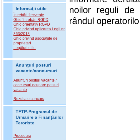
noilor reguli de
Informaţii utile
Întrebări frecvente
rândul operatorilor
Ghid întrebări RGPD
Ghid orientativ RGPD
Ghid privind aplicarea Legii nr.
363/2018
Ghid privind asociațiile de
proprietari
Legături utile
Anunţuri posturi
vacante/concursuri
Anunturi posturi vacante /
concursuri ocupare posturi
vacante
Rezultate concurs
TFTP-Programul de
Urmarire a Finanţărilor
Teroriste
Procedura