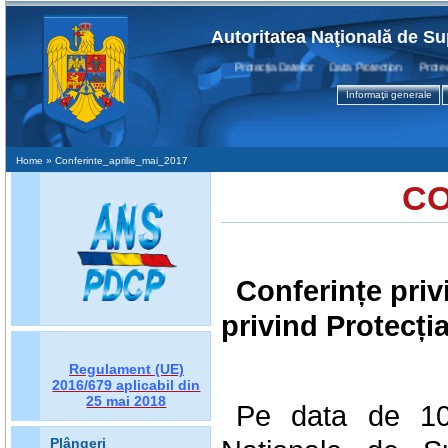
Autoritatea Naţională de Su
Protecţia Datelor Data Protection Protectio
Informaţii generale
Home
» Conferinte_aprilie_mai_2017
CO
Conferințe pri
privind Protecți
Regulament (UE)
2016/679
aplicabil din
25 mai 2018
Pe data de 10 a
Plângeri