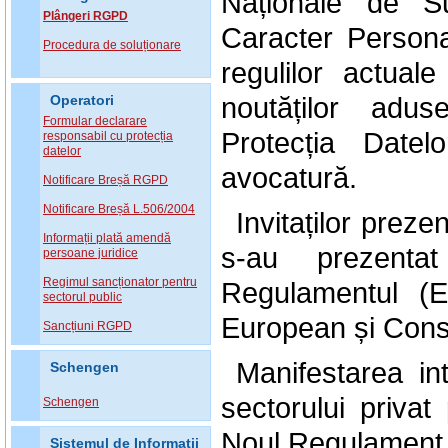
Naționale de Su
Plângeri RGPD
Caracter Persona
Procedura de soluționare
regulilor actual
noutăților adu
Operatori
Formular declarare
Protecția Datel
responsabil cu protecția
datelor
avocatură.
Notificare Breșă RGPD
Notificare Breșă L.506/2004
Invitaților preze
Informații plată amendă
s-au prezenta
persoane juridice
Regimul sancționator pentru
Regulamentul (E
sectorul public
European și Consil
Sancțiuni RGPD
Manifestarea int
Schengen
sectorului privat
Schengen
Noul Regulament
Sistemul de Informatii