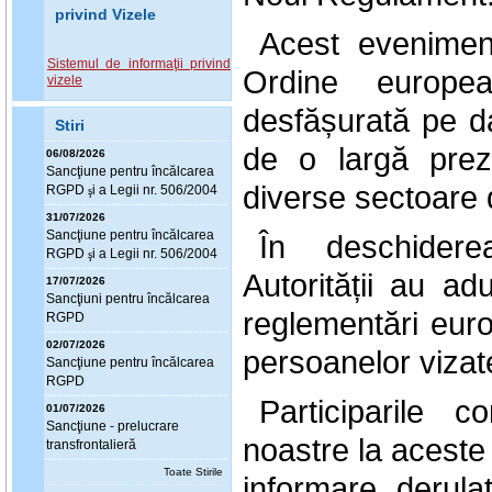
privind Vizele
Acest evenimen
Sistemul de informaţii privind
Ordine europea
vizele
desfășurată pe d
Stiri
de o largă preze
06/08/2026
Sanc
ţ
iune pentru încălcarea
diverse sectoare d
RGPD
i a Legii nr. 506/2004
ş
31/07/2026
Sanc
ţ
iune pentru încălcarea
În deschiderea
RGPD
i a Legii nr. 506/2004
ş
Autorității au adu
17/07/2026
Sanc
ţ
iuni pentru încălcarea
reglementări europ
RGPD
02/07/2026
persoanelor vizat
Sanc
ţ
iune pentru încălcarea
RGPD
Participarile co
01/07/2026
Sanc
ţ
iune - prelucrare
noastre la acest
transfrontalieră
Toate Stirile
informare derula