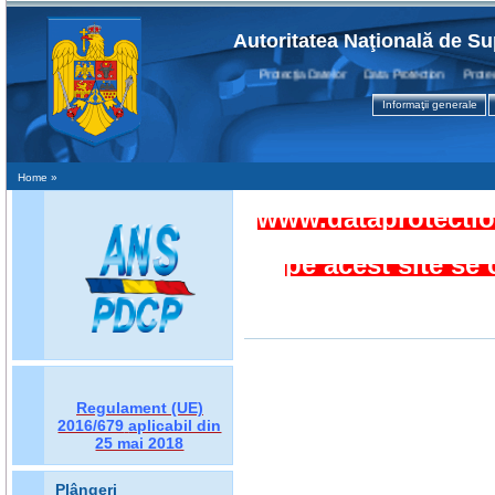
Autoritatea Naţională de Su
Protecţia Datelor Data Protection Protection
Informaţii generale
Home
»
www.dataprotection
pe acest site se
Regulament (UE)
2016/679
aplicabil din
25 mai 2018
Plângeri