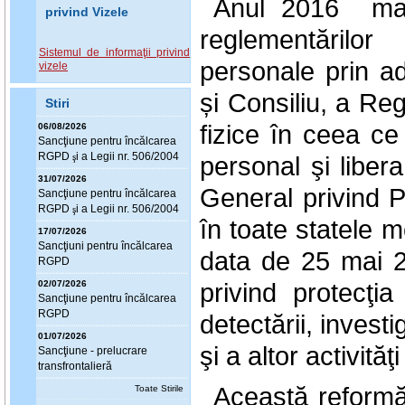
Anul 2016 mar
privind Vizele
reglementărilor
Sistemul de informaţii privind
personale prin a
vizele
și Consiliu, a Re
Stiri
fizice în ceea ce
06/08/2026
Sanc
ţ
iune pentru încălcarea
RGPD
i a Legii nr. 506/2004
personal şi liber
ş
31/07/2026
General privind Pr
Sanc
ţ
iune pentru încălcarea
RGPD
i a Legii nr. 506/2004
ş
în toate statele
17/07/2026
Sanc
ţ
iuni pentru încălcarea
data de 25 mai 20
RGPD
privind protecţia
02/07/2026
Sanc
ţ
iune pentru încălcarea
RGPD
detectării, investi
01/07/2026
şi a altor activităţi
Sanc
ţ
iune - prelucrare
transfrontalieră
Această reformă
Toate Stirile