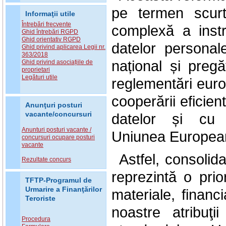
pe termen scurt
Informaţii utile
Întrebări frecvente
complexă a instru
Ghid întrebări RGPD
Ghid orientativ RGPD
datelor personal
Ghid privind aplicarea Legii nr.
363/2018
național și pregăt
Ghid privind asociațiile de
proprietari
Legături utile
reglementări europ
cooperării eficie
Anunţuri posturi
vacante/concursuri
datelor și cu 
Anunturi posturi vacante /
Uniunea
.
Europea
concursuri ocupare posturi
vacante
Astfel, consolida
Rezultate concurs
reprezintă o prio
TFTP-Programul de
Urmarire a Finanţărilor
materiale, financ
Teroriste
noastre atribuţi
Procedura