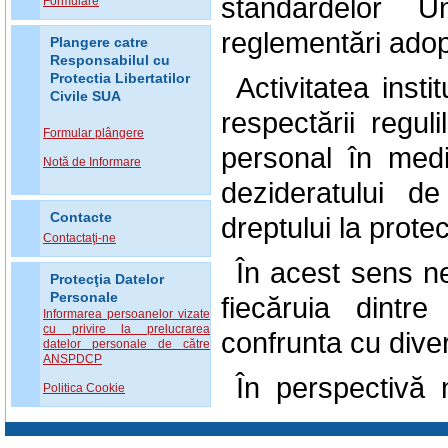
standardelor U
Formulare
reglementări adop
Plangere catre
Responsabilul cu
Protectia Libertatilor
Activitatea inst
Civile SUA
respectării regul
Formular plângere
personal în mediu
Notă de Informare
dezideratului d
Contacte
dreptului la protec
Contactaţi-ne
În acest sens n
Protecţia Datelor
Personale
fiecăruia dintr
Informarea persoanelor vizate
cu privire la prelucrarea
confrunta cu diver
datelor personale de către
ANSPDCP
În perspectivă
Politica Cookie
culturi a protec