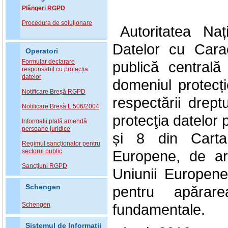
Plângeri RGPD
Procedura de soluționare
Autoritatea Na
Datelor cu Carac
Operatori
Formular declarare
publică central
responsabil cu protecția
datelor
domeniul protecți
Notificare Breșă RGPD
respectării drept
Notificare Breșă L.506/2004
protecţia datelor 
Informații plată amendă
persoane juridice
și 8 din Carta
Regimul sancționator pentru
sectorul public
Europene, de art
Sancțiuni RGPD
Uniunii Europen
Schengen
pentru apărarea
Schengen
fundamentale.
Sistemul de Informatii