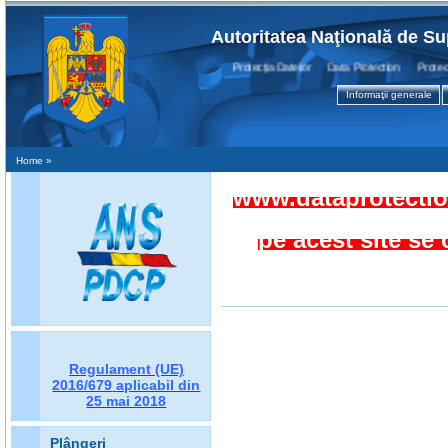
Autoritatea Naţională de Su
Protecţia Datelor Data Protection Protection
Informaţii generale
Home
»
www.dataprotection
pe acest site se
Regulament (UE)
2016/679
aplicabil din
25 mai 2018
Plângeri