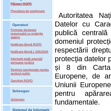
Plângeri RGPD
Procedura de soluționare
Autoritatea Na
Datelor cu Carac
Operatori
Formular declarare
publică central
responsabil cu protecția
datelor
domeniul protecți
Notificare Breșă RGPD
respectării drept
Notificare Breșă L.506/2004
protecţia datelor 
Informații plată amendă
persoane juridice
și 8 din Carta
Regimul sancționator pentru
sectorul public
Europene, de art
Sancțiuni RGPD
Uniunii Europen
Schengen
pentru apărarea
Schengen
fundamentale.
Sistemul de Informatii