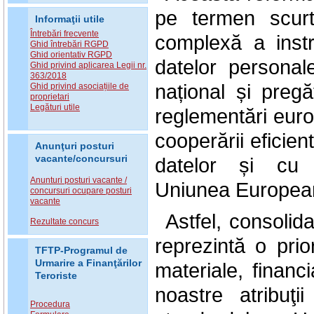
pe termen scurt
Informaţii utile
Întrebări frecvente
complexă a instru
Ghid întrebări RGPD
Ghid orientativ RGPD
datelor personal
Ghid privind aplicarea Legii nr.
363/2018
național și pregăt
Ghid privind asociațiile de
proprietari
Legături utile
reglementări europ
cooperării eficie
Anunţuri posturi
vacante/concursuri
datelor și cu 
Anunturi posturi vacante /
Uniunea
.
Europea
concursuri ocupare posturi
vacante
Astfel, consolida
Rezultate concurs
reprezintă o prio
TFTP-Programul de
Urmarire a Finanţărilor
materiale, financ
Teroriste
noastre atribuţi
Procedura