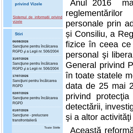
Anul 2016 mar
privind Vizele
reglementărilor
Sistemul de informaţii privind
personale prin a
vizele
și Consiliu, a Re
Stiri
fizice în ceea ce
06/08/2026
Sanc
ţ
iune pentru încălcarea
RGPD
i a Legii nr. 506/2004
personal şi liber
ş
31/07/2026
General privind Pr
Sanc
ţ
iune pentru încălcarea
RGPD
i a Legii nr. 506/2004
ş
în toate statele
17/07/2026
Sanc
ţ
iuni pentru încălcarea
data de 25 mai 20
RGPD
privind protecţia
02/07/2026
Sanc
ţ
iune pentru încălcarea
RGPD
detectării, investi
01/07/2026
şi a altor activităţi
Sanc
ţ
iune - prelucrare
transfrontalieră
Această reformă
Toate Stirile