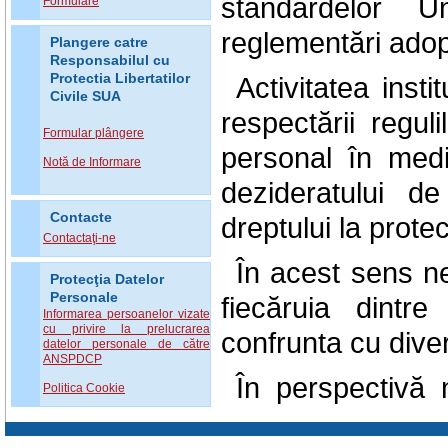
standardelor U
Formulare
reglementări adop
Plangere catre
Responsabilul cu
Protectia Libertatilor
Activitatea inst
Civile SUA
respectării regul
Formular plângere
personal în mediu
Notă de Informare
dezideratului d
Contacte
dreptului la protec
Contactaţi-ne
În acest sens n
Protecţia Datelor
Personale
fiecăruia dintr
Informarea persoanelor vizate
cu privire la prelucrarea
confrunta cu diver
datelor personale de către
ANSPDCP
În perspectivă
Politica Cookie
culturi a protec