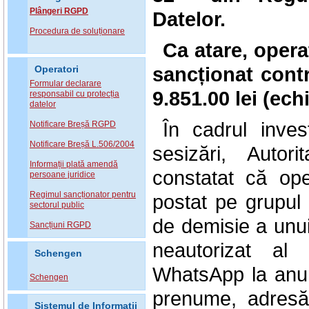
Plângeri RGPD
Datelor.
Procedura de soluționare
Ca atare, oper
sancționat cont
Operatori
Formular declarare
9.851.00 lei (ec
responsabil cu protecția
datelor
În cadrul inves
Notificare Breșă RGPD
Notificare Breșă L.506/2004
sesizări, Auto
Informații plată amendă
constatat că ope
persoane juridice
Regimul sancționator pentru
postat pe grupul
sectorul public
de demisie a unui
Sancțiuni RGPD
neautorizat al 
Schengen
WhatsApp la anum
Schengen
prenume, adresă,
Sistemul de Informatii