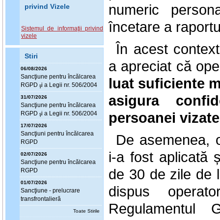
numeric persona
privind Vizele
încetare a raport
Sistemul de informaţii privind
vizele
În acest contex
Stiri
a apreciat că ope
06/08/2026
Sanc
ţ
iune pentru încălcarea
luat suficiente 
RGPD
i a Legii nr. 506/2004
ş
asigura confid
31/07/2026
Sanc
ţ
iune pentru încălcarea
persoanei vizate
RGPD
i a Legii nr. 506/2004
ş
17/07/2026
Sanc
ţ
iuni pentru încălcarea
De asemenea, o
RGPD
i-a fost aplicată 
02/07/2026
Sanc
ţ
iune pentru încălcarea
de 30 de zile de 
RGPD
01/07/2026
dispus operato
Sanc
ţ
iune - prelucrare
transfrontalieră
Regulamentul G
Toate Stirile