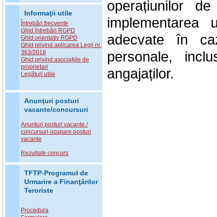
operațiunilor d
Informaţii utile
implementarea u
Întrebări frecvente
Ghid întrebări RGPD
adecvate în caz
Ghid orientativ RGPD
Ghid privind aplicarea Legii nr.
personale, inclu
363/2018
Ghid privind asociațiile de
proprietari
angajaților.
Legături utile
Anunţuri posturi
vacante/concursuri
Anunturi posturi vacante /
concursuri ocupare posturi
vacante
Rezultate concurs
TFTP-Programul de
Urmarire a Finanţărilor
Teroriste
Procedura