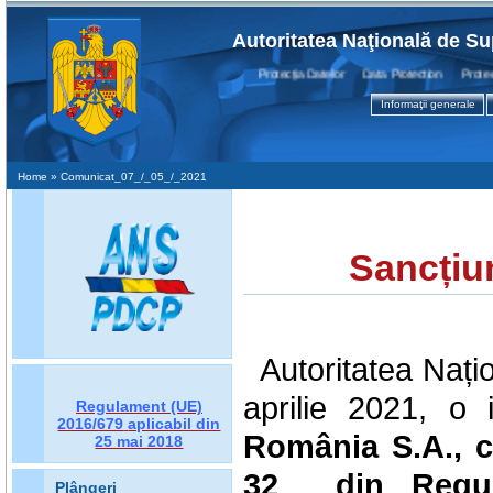
Autoritatea Naţională de Su
Protecţia Datelor Data Protection Protecti
Informaţii generale
Home
» Comunicat_07_/_05_/_2021
Sancțiu
Autoritatea Nați
aprilie 2021, o i
Regulament (UE)
2016/679
aplicabil din
România S.A., co
25 mai 2018
32 din Regula
Plângeri