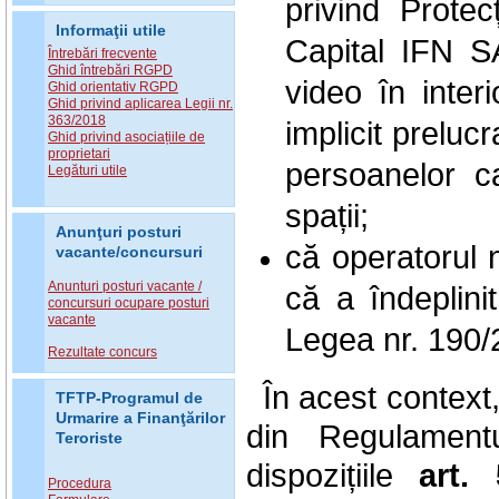
privind Prote
Informaţii utile
Capital IFN SA
Întrebări frecvente
Ghid întrebări RGPD
video în interi
Ghid orientativ RGPD
Ghid privind aplicarea Legii nr.
363/2018
implicit preluc
Ghid privind asociațiile de
proprietari
persoanelor ca
Legături utile
spații;
Anunţuri posturi
că operatorul 
vacante/concursuri
Anunturi posturi vacante /
că a îndeplini
concursuri ocupare posturi
vacante
Legea nr. 190/
Rezultate concurs
În acest context, 
TFTP-Programul de
Urmarire a Finanţărilor
din Regulamentu
Teroriste
dispozițiile
art. 
Procedura