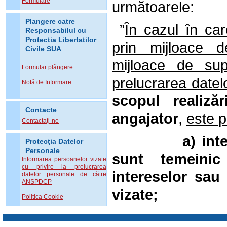
Formulare
următoarele:
Plangere catre
”
În cazul în car
Responsabilul cu
Protectia Libertatilor
prin mijloace d
Civile SUA
mijloace de su
Formular plângere
prelucrarea datel
Notă de Informare
scopul realizăr
Contacte
angajator
,
este 
Contactaţi-ne
a) interesel
Protecţia Datelor
Personale
sunt temeinic
Informarea persoanelor vizate
cu privire la prelucrarea
intereselor sau 
datelor personale de către
ANSPDCP
vizate;
Politica Cookie
b) angajatoru