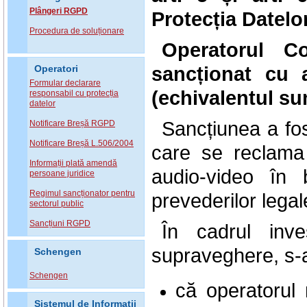
Plângeri RGPD
Protecția Datelor
Procedura de soluționare
Operatorul
C
sancționat
cu 
Operatori
Formular declarare
(echivalentul s
responsabil cu protecția
datelor
Sancțiunea a fos
Notificare Breșă RGPD
Notificare Breșă L.506/2004
care se reclama 
Informații plată amendă
audio-video în b
persoane juridice
Regimul sancționator pentru
prevederilor legal
sectorul public
Sancțiuni RGPD
În cadrul inve
supraveghere, s-a
Schengen
Schengen
că operatorul
Sistemul de Informatii