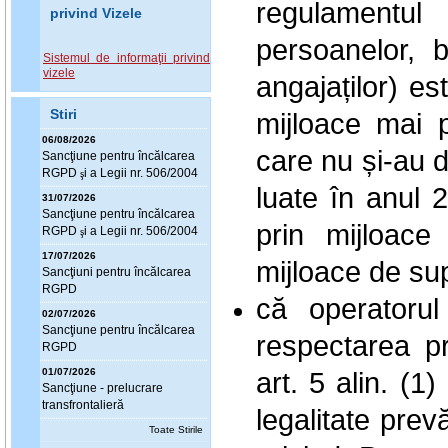
regulamentul
privind Vizele
persoanelor, b
Sistemul de informaţii privind
vizele
angajaților) est
mijloace mai p
Stiri
06/08/2026
care nu și-au d
Sanc
ţ
iune pentru încălcarea
RGPD
i a Legii nr. 506/2004
ş
luate în anul 
31/07/2026
Sanc
ţ
iune pentru încălcarea
prin mijloace
RGPD
i a Legii nr. 506/2004
ş
17/07/2026
mijloace de su
Sanc
ţ
iuni pentru încălcarea
RGPD
că operatorul
02/07/2026
Sanc
ţ
iune pentru încălcarea
respectarea pr
RGPD
art. 5 alin. (1) 
01/07/2026
Sanc
ţ
iune - prelucrare
transfrontalieră
legalitate pre
Toate Stirile