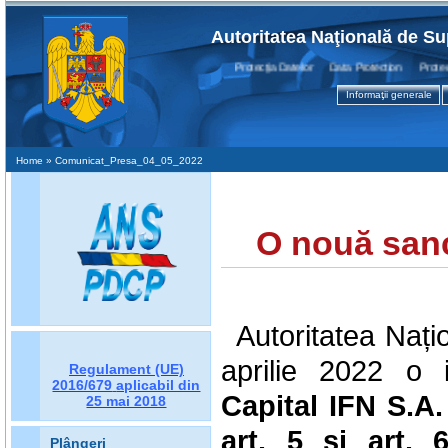
Autoritatea Naţională de Su
Protecţia Datelor Data Protection Protection
Informaţii generale
Home
» Comunicat_Presa_04_05_2022
O nouă san
Autoritatea Nați
aprilie 2022 o 
Regulament (UE)
2016/679
aplicabil din
Capital IFN S.A.
25 mai 2018
art. 5
și art. 
Plângeri