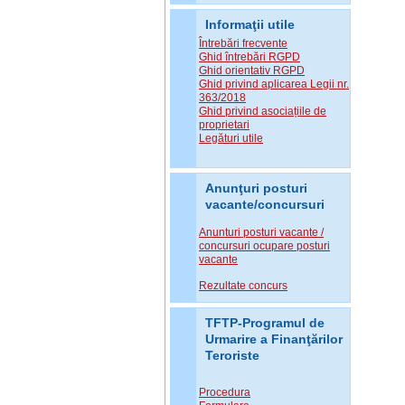
Informaţii utile
Întrebări frecvente
Ghid întrebări RGPD
Ghid orientativ RGPD
Ghid privind aplicarea Legii nr.
363/2018
Ghid privind asociațiile de
proprietari
Legături utile
Anunţuri posturi
vacante/concursuri
Anunturi posturi vacante /
concursuri ocupare posturi
vacante
Rezultate concurs
TFTP-Programul de
Urmarire a Finanţărilor
Teroriste
Procedura