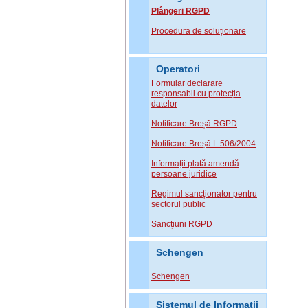
Plângeri RGPD
Procedura de soluționare
Operatori
Formular declarare
responsabil cu protecția
datelor
Notificare Breșă RGPD
Notificare Breșă L.506/2004
Informații plată amendă
persoane juridice
Regimul sancționator pentru
sectorul public
Sancțiuni RGPD
Schengen
Schengen
Sistemul de Informatii