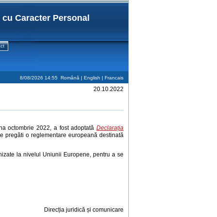
r cu Caracter Personal
ct
8/08/2026 14:55
Română |
English
|
Francais
20.10.2022
luna octombrie 2022, a fost adoptată
Declarația
a se pregăti o reglementare europeană destinată
izate la nivelul Uniunii Europene, pentru a se
Direcția juridică și comunicare