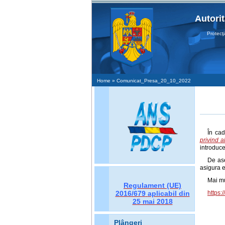
Autori
Protecţia D
Home
» Comunicat_Presa_20_10_2022
În cad
privind a
introduce
De as
asigura e
Mai mu
Regulament (UE)
2016/679
aplicabil din
https:
25 mai 2018
Plângeri