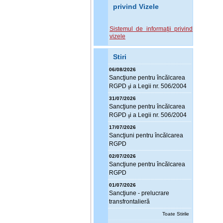
privind Vizele
Sistemul de informaţii privind
vizele
Stiri
06/08/2026
Sanc
ţ
iune pentru încălcarea
RGPD
i a Legii nr. 506/2004
ş
31/07/2026
Sanc
ţ
iune pentru încălcarea
RGPD
i a Legii nr. 506/2004
ş
17/07/2026
Sanc
ţ
iuni pentru încălcarea
RGPD
02/07/2026
Sanc
ţ
iune pentru încălcarea
RGPD
01/07/2026
Sanc
ţ
iune - prelucrare
transfrontalieră
Toate Stirile