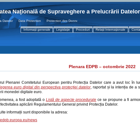
tatea Naţională de Supraveghere a Prelucrării Datelo
atelor Data Protection Protection des Donnees
Informaţii generale
Legislaţie
Proceduri
Relaţii Internaţionale
Conta
Plenara EDPB – octombrie 2022
rul Plenarei Comitetului European pentru Protecția Datelor care a avut loc în 
legerea euro digital din perspectiva protecției datelor
, raportat și la intenția de 
rii monedei digitale euro.
emenea, a fost adoptată o
Listă de aspecte procedurale
ce se propune a fi armon
fectivitatea aplicării Regulamentului General privind Protecția Datelor.
lte informații sunt disponibile la adresa:
//edpb.europa.eu/news