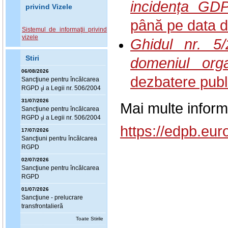
incidența GD
privind Vizele
până pe data d
Sistemul de informaţii privind
vizele
Ghidul nr. 5/
domeniul org
Stiri
06/08/2026
dezbatere publ
Sanc
ţ
iune pentru încălcarea
RGPD
i a Legii nr. 506/2004
ş
31/07/2026
Mai multe informa
Sanc
ţ
iune pentru încălcarea
RGPD
i a Legii nr. 506/2004
ş
https://edpb.eu
17/07/2026
Sanc
ţ
iuni pentru încălcarea
RGPD
02/07/2026
Sanc
ţ
iune pentru încălcarea
RGPD
01/07/2026
Sanc
ţ
iune - prelucrare
transfrontalieră
Toate Stirile