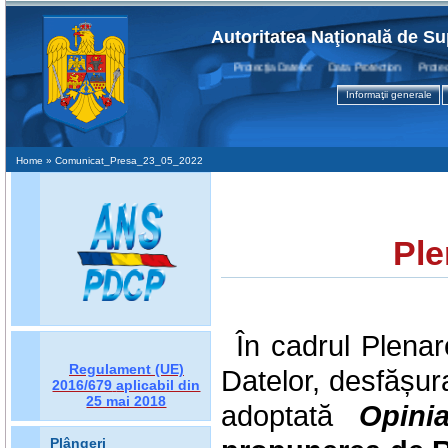
Autoritatea Naţională de Su
Protecţia Datelor Data Protection Protection
Informaţii generale
Home
» Comunicat_Presa_23_05_2022
Ple
În cadrul Plenar
Regulament (UE)
Datelor, desfășur
2016/679
aplicabil din
25 mai 2018
adoptată
Opini
Plângeri