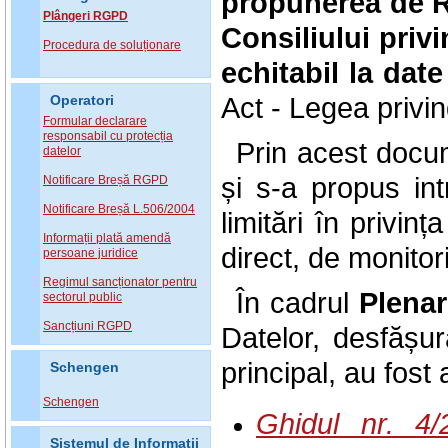
propunerea de R
Plângeri RGPD
Consiliului priv
Procedura de soluționare
echitabil la date
Act - Legea privin
Operatori
Formular declarare
responsabil cu protecția
Prin acest docu
datelor
și s-a propus int
Notificare Breșă RGPD
Notificare Breșă L.506/2004
limitări în privin
Informații plată amendă
direct, de monitor
persoane juridice
Regimul sancționator pentru
În cadrul
Plena
sectorul public
Sancțiuni RGPD
Datelor, desfășu
principal, au fost
Schengen
Schengen
Ghidul nr. 4/
Sistemul de Informatii