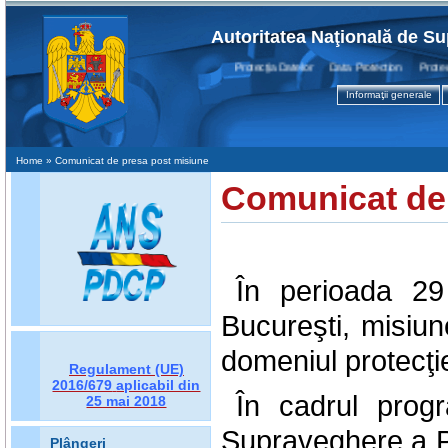
Autoritatea Naţională de Su
Protecţia Datelor Data Protection Protectio
Informaţii generale
Home
» Comunicat de presa post misiune
Comunicat de
În perioada 29
Bucureşti, misiu
domeniul protecţie
Regulament (UE)
2016/679
aplicabil din
În cadrul progr
25 mai 2018
Supraveghere a Pr
Plângeri