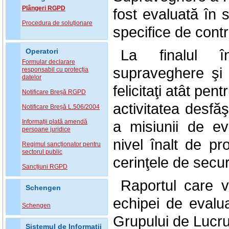
Plângeri RGPD
fost evaluată în s
Procedura de soluționare
specifice de contr
La finalul înt
Operatori
Formular declarare
supraveghere şi 
responsabil cu protecția
datelor
felicitaţi atât pe
Notificare Breșă RGPD
activitatea desfă
Notificare Breșă L.506/2004
Informații plată amendă
a misiunii de e
persoane juridice
nivel înalt de pr
Regimul sancționator pentru
sectorul public
cerinţele de sec
Sancțiuni RGPD
Raportul care v
Schengen
echipei de evalua
Schengen
Grupului de Lucru
Sistemul de Informatii