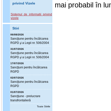
mai probabil în lu
privind Vizele
Sistemul de informaţii privind
vizele
Stiri
06/08/2026
Sanc
ţ
iune pentru încălcarea
RGPD
i a Legii nr. 506/2004
ş
31/07/2026
Sanc
ţ
iune pentru încălcarea
RGPD
i a Legii nr. 506/2004
ş
17/07/2026
Sanc
ţ
iuni pentru încălcarea
RGPD
02/07/2026
Sanc
ţ
iune pentru încălcarea
RGPD
01/07/2026
Sanc
ţ
iune - prelucrare
transfrontalieră
Toate Stirile