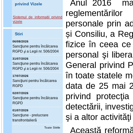
Anul 2016 mar
privind Vizele
reglementărilor
Sistemul de informaţii privind
personale prin a
vizele
și Consiliu, a Re
Stiri
fizice în ceea ce
06/08/2026
Sanc
ţ
iune pentru încălcarea
RGPD
i a Legii nr. 506/2004
personal şi liber
ş
31/07/2026
General privind Pr
Sanc
ţ
iune pentru încălcarea
RGPD
i a Legii nr. 506/2004
ş
în toate statele
17/07/2026
Sanc
ţ
iuni pentru încălcarea
data de 25 mai 20
RGPD
privind protecţia
02/07/2026
Sanc
ţ
iune pentru încălcarea
RGPD
detectării, investi
01/07/2026
şi a altor activităţi
Sanc
ţ
iune - prelucrare
transfrontalieră
Această reformă
Toate Stirile