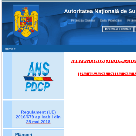
Autoritatea Naţională de Su
Protecţia Datelor Data Protection Protection
Informaţii generale
Home
»
www.dataprotection
pe acest site se
Regulament (UE)
2016/679
aplicabil din
25 mai 2018
Plângeri