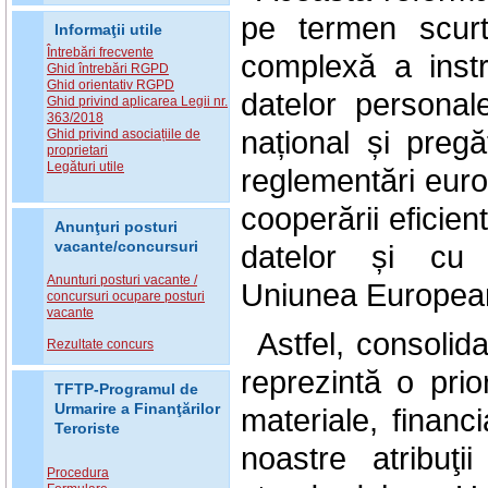
pe termen scurt
Informaţii utile
Întrebări frecvente
complexă a instru
Ghid întrebări RGPD
Ghid orientativ RGPD
datelor personal
Ghid privind aplicarea Legii nr.
363/2018
național și pregăt
Ghid privind asociațiile de
proprietari
Legături utile
reglementări europ
cooperării eficie
Anunţuri posturi
vacante/concursuri
datelor și cu 
Anunturi posturi vacante /
Uniunea
.
Europea
concursuri ocupare posturi
vacante
Astfel, consolida
Rezultate concurs
reprezintă o prio
TFTP-Programul de
Urmarire a Finanţărilor
materiale, financ
Teroriste
noastre atribuţi
Procedura