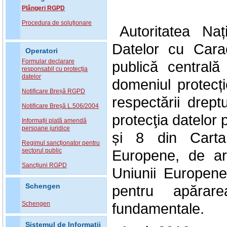
Plângeri RGPD
Procedura de soluționare
Autoritatea Na
Datelor cu Carac
Operatori
Formular declarare
publică central
responsabil cu protecția
datelor
domeniul protecți
Notificare Breșă RGPD
respectării drept
Notificare Breșă L.506/2004
protecţia datelor 
Informații plată amendă
persoane juridice
și 8 din Carta
Regimul sancționator pentru
sectorul public
Europene, de art
Sancțiuni RGPD
Uniunii Europen
Schengen
pentru apărarea
Schengen
fundamentale.
Sistemul de Informatii