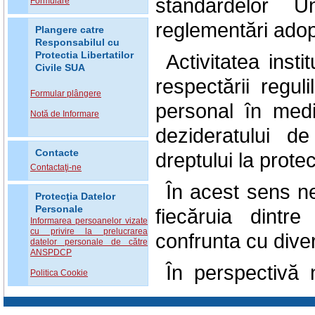
standardelor U
Formulare
reglementări adop
Plangere catre
Responsabilul cu
Protectia Libertatilor
Activitatea inst
Civile SUA
respectării regul
Formular plângere
personal în mediu
Notă de Informare
dezideratului d
Contacte
dreptului la protec
Contactaţi-ne
În acest sens n
Protecţia Datelor
Personale
fiecăruia dintr
Informarea persoanelor vizate
cu privire la prelucrarea
confrunta cu diver
datelor personale de către
ANSPDCP
În perspectivă
Politica Cookie
culturi a protec